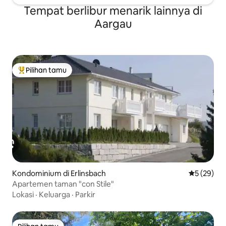
Tempat berlibur menarik lainnya di
Aargau
Pilihan tamu
Pilihan tamu terpopuler
Kondominium di Erlinsbach
Nilai rata-r
5 (29)
Apartemen taman "con Stile"
Lokasi
·
Keluarga
·
Parkir