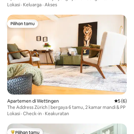
Lokasi
·
Keluarga
·
Akses
Pilihan tamu
Pilihan tamu
Apartemen di Wettingen
Nilai rata
5 (6)
The Address Zürich | bergaya 6 tamu, 2 kamar mandi & PP
Lokasi
·
Check-in
·
Keakuratan
Pilihan tamu