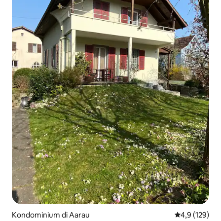
Kondominium di Aarau
Nilai rata-rata
4,9 (129)