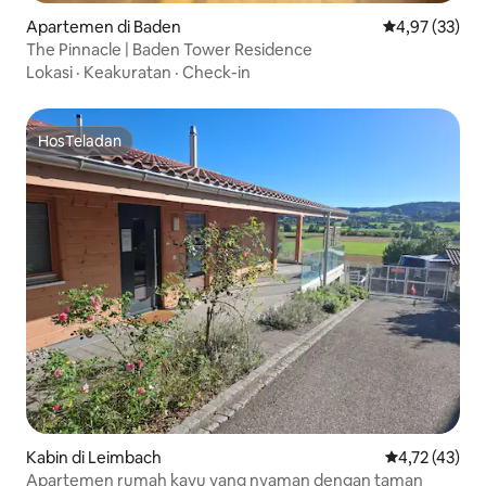
Apartemen di Baden
Nilai rata-rata
4,97 (33)
The Pinnacle | Baden Tower Residence
Lokasi
·
Keakuratan
·
Check-in
HosTeladan
HosTeladan
Kabin di Leimbach
Nilai rata-rata
4,72 (43)
Apartemen rumah kayu yang nyaman dengan taman