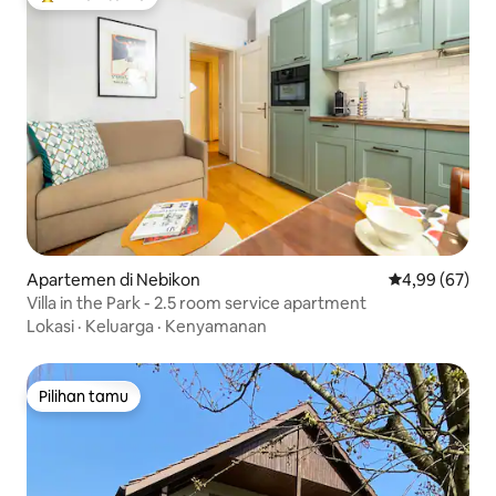
Pilihan tamu terpopuler
Apartemen di Nebikon
Nilai rata-rata
4,99 (67)
Villa in the Park - 2.5 room service apartment
Lokasi
·
Keluarga
·
Kenyamanan
Pilihan tamu
Pilihan tamu