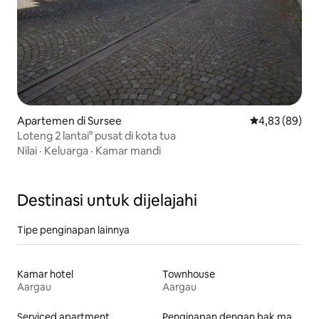
Apartemen di Sursee
Nilai rata-rata
4,83 (89)
Loteng 2 lantai° pusat di kota tua
Nilai
·
Keluarga
·
Kamar mandi
Destinasi untuk dijelajahi
Tipe penginapan lainnya
Kamar hotel
Townhouse
Aargau
Aargau
Serviced apartment
Penginapan dengan bak mandi air panas