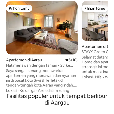
Pilihan tamu
Pilihan tamu
Pilihan tamu
Pilihan tamu
Apartemen di Die
STAYY Green Oasis 
TV gratis
Selamat datang di 
Apartemen di Aarau
Nilai rata-rata 5 dari 5, 10 ul
5 (10)
Home dan apartem
Flat menawan dengan taman - 25' ke
strategis ini men
pusat Zurich
Saya sangat senang menawarkan
untuk masa inap j
apartemen yang menawan dan nyaman
jangka panjang y
Lokasi
·
Nilai
·
Wifi
ini di pusat kota Swiss! Terletak di
perkotaan Zurich: - parkir gratis untuk 2
tengah-tengah kota Aarau yang indah.
mobil - Dapur leng
Zurich, Basel, Bern, dan Lucerne
Lokasi
·
Keluarga
·
Area dalam ruang
king size yang ny
semuanya mudah dijangkau dengan
Fasilitas populer untuk tempat berlibur
duduk taman yan
kereta api atau mobil (30-45 menit).
yang cocok untuk k
di Aargau
Apartemen ini berada di rumah
CEPAT - Smart TV 
pertanian lama yang direnovasi dengan
pengering berbaya