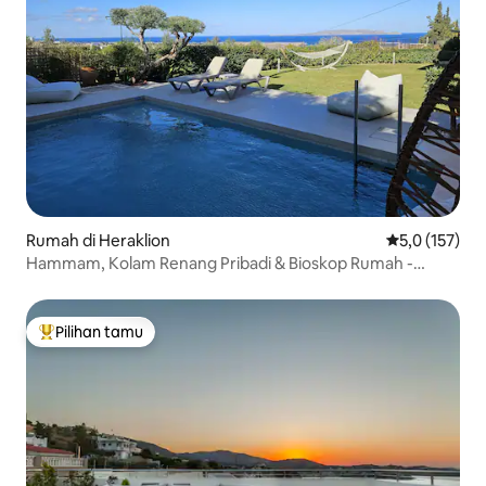
Rumah di Heraklion
Nilai rata-rata
5,0 (157)
Hammam, Kolam Renang Pribadi & Bioskop Rumah -
Pemandangan Hijau
Pilihan tamu
Pilihan tamu terpopuler