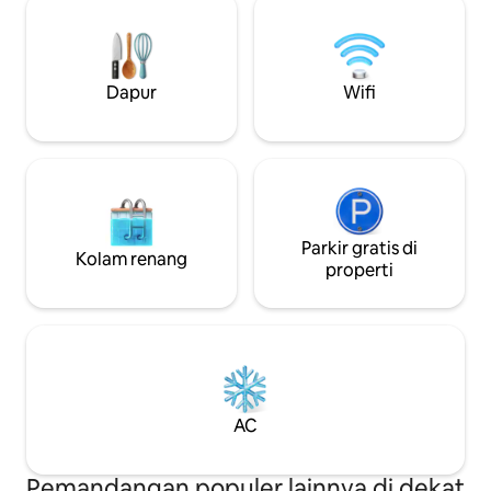
tempat peristirahatan yang sempurna.
dalam ruangan, ba
Dibuat untuk mereka yang memiliki cita
kolam air dingin.
rasa paling halus, vila ini adalah tempat
Archanes, Knosso
liburan yang indah bagi keluarga dan
terkenal budaya K
Dapur
Wifi
rombongan, menjanjikan pengalaman
peristirahatan yan
yang tak terlupakan di mana
oleh alam, dengan
keanggunan bertemu keajaiban alam.
benar bersantai.
Parkir gratis di
Kolam renang
properti
AC
Pemandangan populer lainnya di dekat