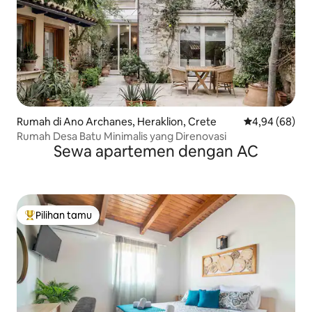
Rumah di Ano Archanes, Heraklion, Crete
Nilai rata-rata
4,94 (68)
Rumah Desa Batu Minimalis yang Direnovasi
Sewa apartemen dengan AC
Pilihan tamu
Pilihan tamu terpopuler