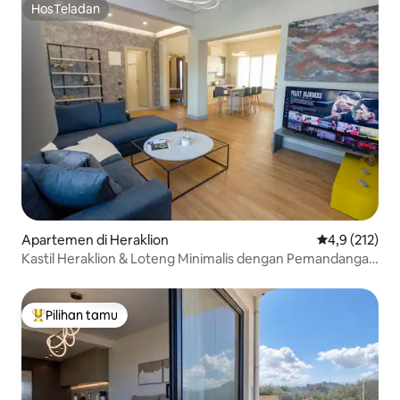
HosTeladan
HosTeladan
Apartemen di Heraklion
Nilai rata-rata
4,9 (212)
Kastil Heraklion & Loteng Minimalis dengan Pemandangan
Laut
Pilihan tamu
Pilihan tamu terpopuler