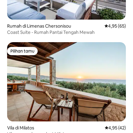
Rumah di Limenas Chersonisou
Nilai rata-rata
4,95 (65)
Coast Suite - Rumah Pantai Tengah Mewah
Pilihan tamu
Pilihan tamu
Vila di Milatos
Nilai rata-rata
4,95 (42)