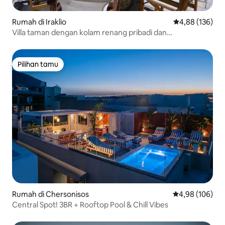
Rumah di Iraklio
Nilai rata-rata 
4,88 (136)
Villa taman dengan kolam renang pribadi dan
pemandangan laut.
Pilihan tamu
Pilihan tamu
Rumah di Chersonisos
Nilai rata-rata 
4,98 (106)
Central Spot! 3BR + Rooftop Pool & Chill Vibes