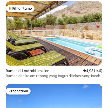
Pilihan tamu
Pilihan tamu terpopuler
Rumah di Loutraki, Iraklion
Nilai rata-rata 
4,93 (146)
Rumah dan kolam renang yang bagus di lokasi yang indah
Pilihan tamu
Pilihan tamu