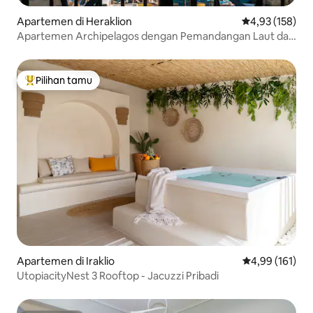
Apartemen di Heraklion
Nilai rata-rata 
4,93 (158)
Apartemen Archipelagos dengan Pemandangan Laut dan
Pelabuhan Tua | Pusat Kota
Pilihan tamu
Pilihan tamu terpopuler
Apartemen di Iraklio
Nilai rata-rata 
4,99 (161)
UtopiacityNest 3 Rooftop - Jacuzzi Pribadi