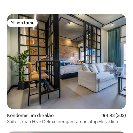
Pilihan tamu
Pilihan tamu
Kondominium di Iraklio
Nilai rata-rata 
4,93 (302)
Suite Urban Hive Deluxe dengan taman atap Heraklion