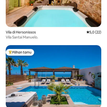
Vila di Hersonissos
Nilai rata-rat
5,0 (22)
Vila Santai Manuelo.
Pilihan tamu
Pilihan tamu terpopuler