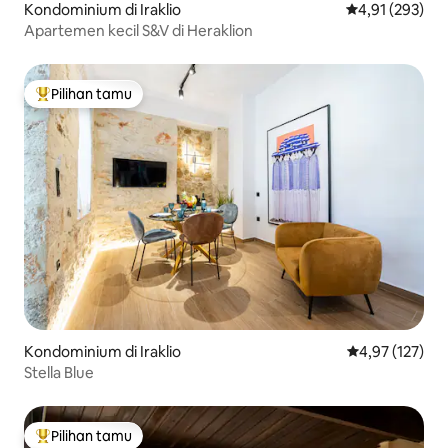
Kondominium di Iraklio
Nilai rata-rata 
4,91 (293)
Apartemen kecil S&V di Heraklion
Pilihan tamu
Pilihan tamu terpopuler
Kondominium di Iraklio
Nilai rata-rata 
4,97 (127)
Stella Blue
Pilihan tamu
Pilihan tamu terpopuler