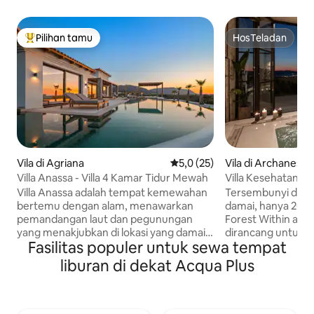
Pilihan tamu
HosTeladan
Pilihan tamu terpopuler
HosTeladan
Vila di Agriana
Nilai rata-rata 5,0 dari 5, 25 ul
5,0 (25)
Vila di Archanes
Villa Anassa - Villa 4 Kamar Tidur Mewah
Villa Kesehatan Pr
Hutan di Dalamny
Villa Anassa adalah tempat kemewahan
Tersembunyi di Hu
bertemu dengan alam, menawarkan
damai, hanya 20 me
pemandangan laut dan pegunungan
Forest Within adala
yang menakjubkan di lokasi yang damai
dirancang untuk k
Fasilitas populer untuk sewa tempat
namun prima. Bersantai di tepi kolam
istirahat yang nye
renang infinity, tetap aktif di gym
properti seluas du
liburan di dekat Acqua Plus
lengkap, atau nikmati makanan dari
156 meter persegi
pemanggang barbekyu di bawah langit
privasi penuh, p
terbuka. Dekat dengan tempat - tempat
ruang untuk hingg
sentral namun tenang, tempat ini adalah
interior alami ya