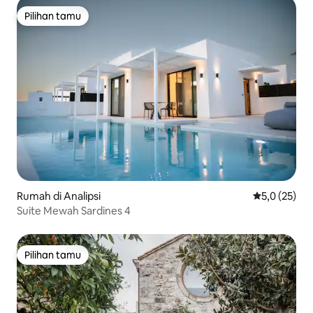
Pilihan tamu
Pilihan tamu
Rumah di Analipsi
Nilai rata-rat
5,0 (25)
Suite Mewah Sardines 4
Pilihan tamu
Pilihan tamu