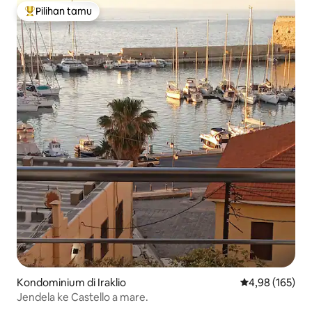
Pilihan tamu
Pilihan tamu terpopuler
Kondominium di Iraklio
Nilai rata-rata 
4,98 (165)
Jendela ke Castello a mare.