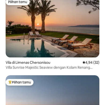
Pilihan tamu
Pilihan tamu
Vila di Limenas Chersonisou
Nilai rata-rata
4,94 (32)
Villa Sunrise Majestic Seaview dengan Kolam Renang
Pribadi
Pilihan tamu
Pilihan tamu terpopuler