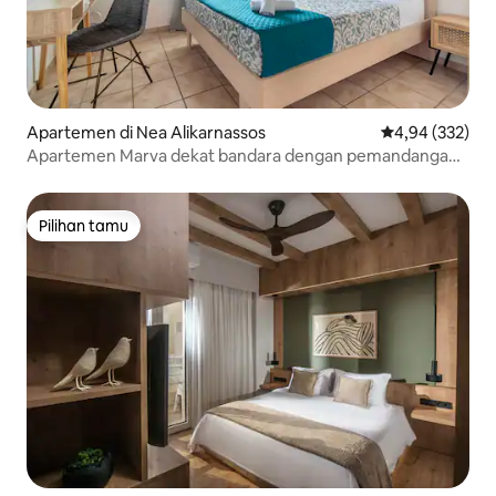
Apartemen di Nea Alikarnassos
Nilai rata-rata 
4,94 (332)
Apartemen Marva dekat bandara dengan pemandangan
laut
Pilihan tamu
Pilihan tamu