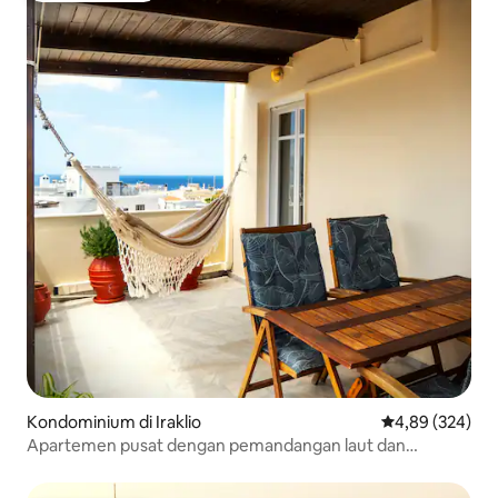
Kondominium di Iraklio
Nilai rata-rata 
4,89 (324)
Apartemen pusat dengan pemandangan laut dan
pegunungan