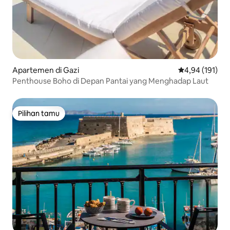
Apartemen di Gazi
Nilai rata-rata 
4,94 (191)
Penthouse Boho di Depan Pantai yang Menghadap Laut
Pilihan tamu
Pilihan tamu