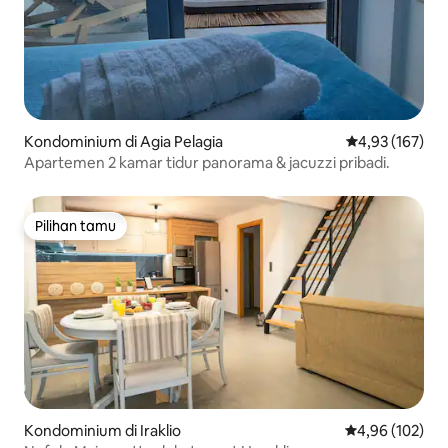
Kondominium di Agia Pelagia
Nilai rata-rata 
4,93 (167)
Apartemen 2 kamar tidur panorama & jacuzzi pribadi.
Pilihan tamu
Pilihan tamu
Kondominium di Iraklio
Nilai rata-rata 
4,96 (102)