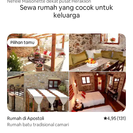
Nefele Maisonette dekat pusat Heraklion
Sewa rumah yang cocok untuk
keluarga
Pilihan tamu
Pilihan tamu
Rumah di Apostoli
Nilai rata-rata 
4,95 (131)
Rumah batu tradisional camari