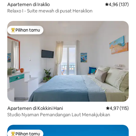
Apartemen di Iraklio
Nilai rata-rata 
4,96 (137)
Relaxo I - Suite mewah di pusat Heraklion
Pilihan tamu
Pilihan tamu terpopuler
Apartemen di Kokkini Hani
Nilai rata-rata 
4,97 (115)
Studio Nyaman Pemandangan Laut Menakjubkan
Pilihan tamu