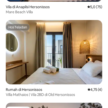
Vila di Anapilsi Hersonissos
Nilai rata-rat
5,0 (75)
Mare Beach Villa
HosTeladan
HosTeladan
Rumah di Hersonissos
Nilai rata-ra
4,75 (4)
Villa Mathaios | Vila 2BD di Old Hersonissos