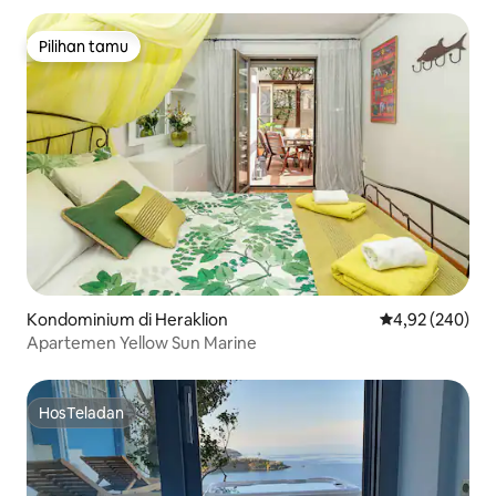
Pilihan tamu
Pilihan tamu
Kondominium di Heraklion
Nilai rata-rata 
4,92 (240)
Apartemen Yellow Sun Marine
HosTeladan
HosTeladan