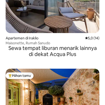
Apartemen di Iraklio
Nilai rata-ra
5,0 (14)
Maisonette, Rumah Sanudo
Sewa tempat liburan menarik lainnya
di dekat Acqua Plus
Pilihan tamu
Pilihan tamu terpopuler