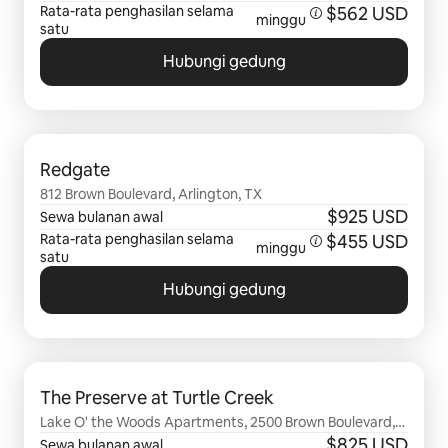
Rata-rata penghasilan selama
$562 USD
minggu
satu
Hubungi gedung
Menampilkan 0 dari 0 item
Redgate
812 Brown Boulevard, Arlington, TX
$925 USD
Sewa bulanan awal
Rata-rata penghasilan selama
$455 USD
minggu
satu
Hubungi gedung
Menampilkan 0 dari 0 item
The Preserve at Turtle Creek
Lake O' the Woods Apartments, 2500 Brown Boulevard,
Arlington, TX
$825 USD
Sewa bulanan awal