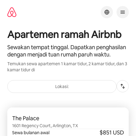
Lewatkan,
langsung
lihat
konten
Apartemen ramah Airbnb
Sewakan tempat tinggal. Dapatkan penghasilan
dengan menjadi tuan rumah paruh waktu.
Temukan sewa apartemen 1 kamar tidur, 2 kamar tidur, dan 3
kamar tidur di
Lokasi:
Menampilkan 0 dari 0 item
The Palace
1601 Regency Court, Arlington, TX
$851 USD
Sewa bulanan awal