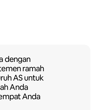
a dengan gedung apartemen ram
a
dengan
rtemen
ramah
uruh AS untuk
ah Anda
tempat Anda