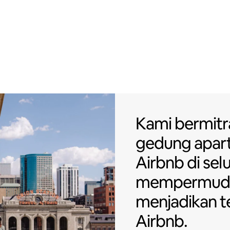
Kami bermitr
Kami bermitr
gedung apa
Airbnb di sel
mempermud
menjadikan 
Airbnb.