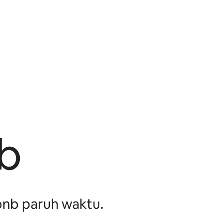
n
b
bnb paruh waktu.