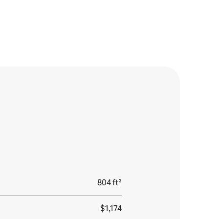
804 ft²
$1,174