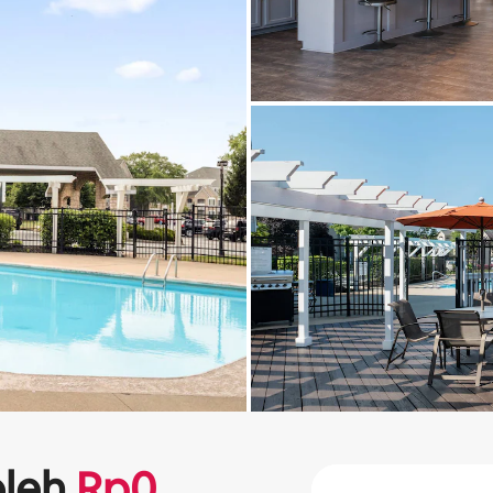
leh
Rp
0