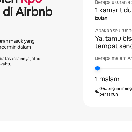
Berapa ukuran a
 di Airbnb
1 kamar tidu
bulan
Apakah seluruh 
Ya, tamu bi
aran masuk yang
tempat send
ercermin dalam
Berapa malam An
batasan lainnya, atau
 waktu.
1 malam
Gedung ini meng
per tahun