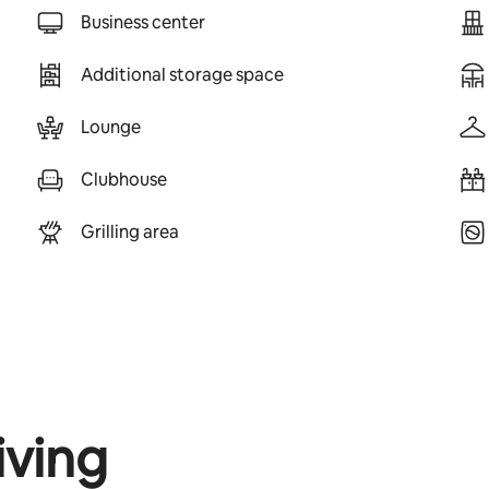
Business center
Additional storage space
Lounge
Clubhouse
Grilling area
iving