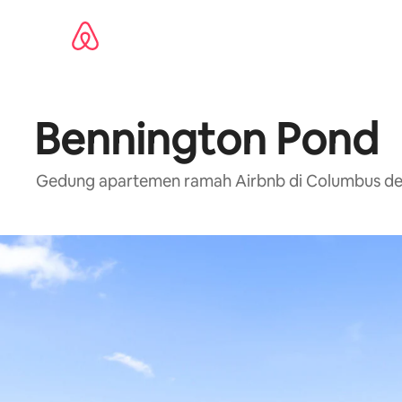
Lewatkan,
langsung
lihat
konten
Bennington Pond
Gedung apartemen ramah Airbnb di Columbus deng