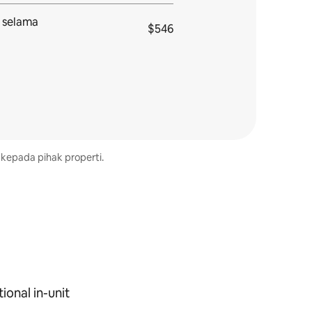
 selama
$546
 kepada pihak properti.
ional in-unit