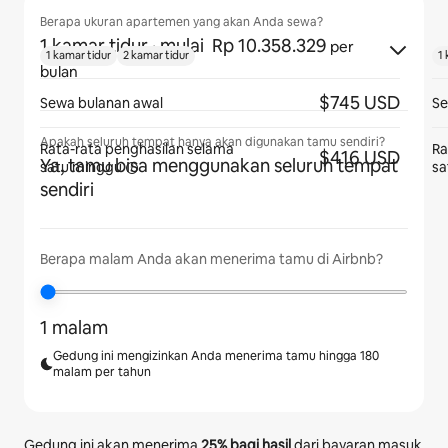
Berapa ukuran apartemen yang akan Anda sewa?
1 kamar tidur
· mulai Rp 10.358.329
per
1 kamar tidur
2 kamar tidur
1 
bulan
$745 USD
Sewa bulanan awal
Se
Apakah seluruh tempat hanya akan digunakan tamu sendiri?
Rata-rata penghasilan selama
Ra
$416 USD
Ya, tamu bisa menggunakan seluruh tempat
satu minggu
sa
sendiri
Berapa malam Anda akan menerima tamu di Airbnb?
1 malam
Gedung ini mengizinkan Anda menerima tamu hingga 180
malam per tahun
Gedung ini akan menerima
25%
bagi hasil
dari bayaran masuk