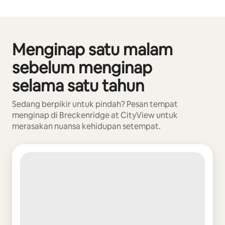
Menginap satu malam
Menampilkan 0 dari 0 item
sebelum menginap
selama satu tahun
Sedang berpikir untuk pindah? Pesan tempat
menginap di Breckenridge at CityView untuk
merasakan nuansa kehidupan setempat.