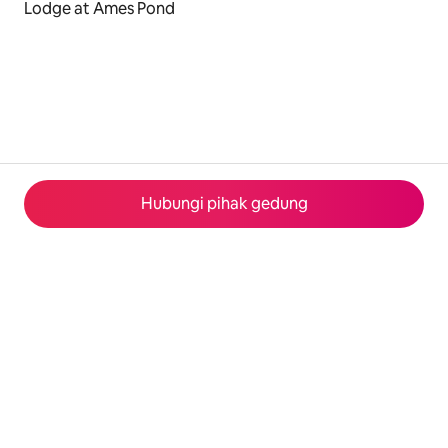
Lodge at Ames Pond
Hubungi pihak gedung
© 2026 Airbnb, Inc.
Privasi
·
Ketentuan