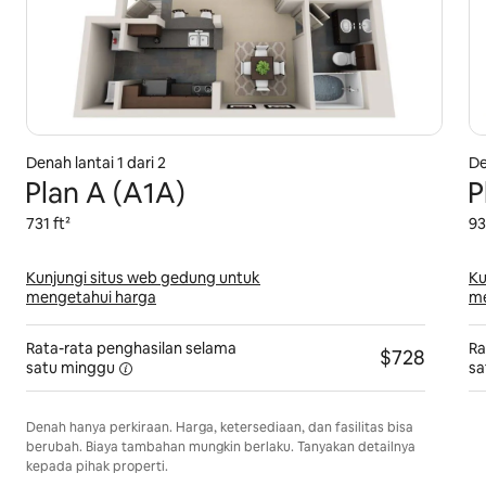
Denah lantai 1 dari 2
De
Plan A (A1A)
P
731 ft²
93
Kunjungi situs web gedung untuk
Ku
mengetahui harga
me
Rata-rata penghasilan selama
Ra
$728
satu minggu
sa
Denah hanya perkiraan. Harga, ketersediaan, dan fasilitas bisa
berubah. Biaya tambahan mungkin berlaku. Tanyakan detailnya
kepada pihak properti.