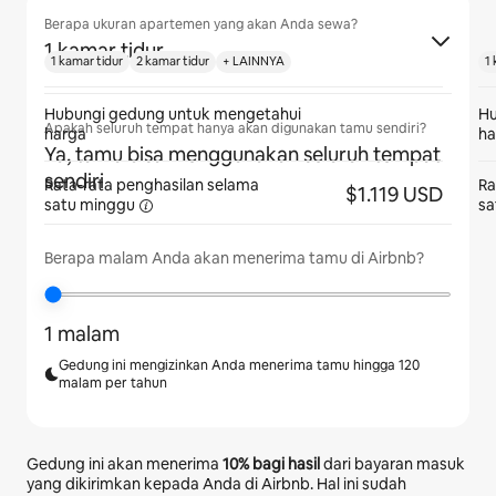
Berapa ukuran apartemen yang akan Anda sewa?
1 kamar tidur
1 kamar tidur
2 kamar tidur
+ LAINNYA
1 
Hubungi gedung untuk mengetahui
Hu
Apakah seluruh tempat hanya akan digunakan tamu sendiri?
harga
ha
Ya, tamu bisa menggunakan seluruh tempat
sendiri
Rata-rata penghasilan selama
Ra
$1.119 USD
satu minggu
sa
Berapa malam Anda akan menerima tamu di Airbnb?
1 malam
Gedung ini mengizinkan Anda menerima tamu hingga 120
malam per tahun
Gedung ini akan menerima
10%
bagi hasil
dari bayaran masuk
yang dikirimkan kepada Anda di Airbnb. Hal ini sudah