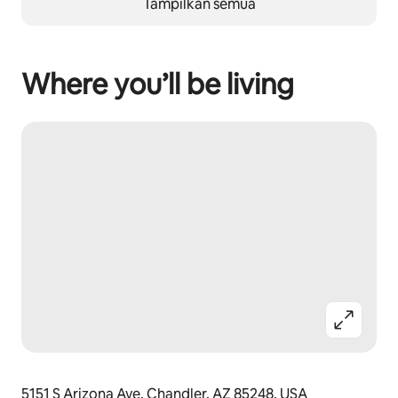
Tampilkan semua
Where you’ll be living
5151 S Arizona Ave, Chandler, AZ 85248, USA