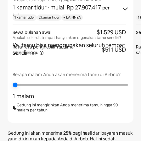
Berapa ukuran apartemen yang akan Anda sewa?
1 kamar tidur
· mulai Rp 27.907.417
per
bulan
1 kamar tidur
2 kamar tidur
+ LAINNYA
1 
$1.529 USD
Sewa bulanan awal
Se
Apakah seluruh tempat hanya akan digunakan tamu sendiri?
Ya, tamu bisa menggunakan seluruh tempat
Rata-rata penghasilan selama
Ra
$511 USD
sendiri
satu minggu
sa
Berapa malam Anda akan menerima tamu di Airbnb?
1 malam
Gedung ini mengizinkan Anda menerima tamu hingga 90
malam per tahun
Gedung ini akan menerima
25%
bagi hasil
dari bayaran masuk
yang dikirimkan kepada Anda di Airbnb. Hal ini sudah