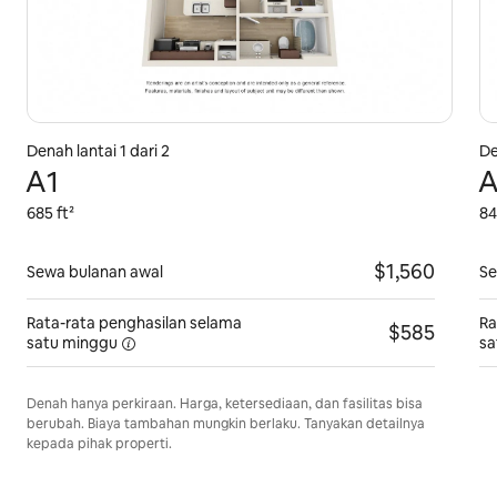
Denah lantai 1 dari 2
De
A1
A
685 ft²
84
$1,560
Sewa bulanan awal
Se
Rata-rata penghasilan selama
Ra
$585
satu minggu
sa
Denah hanya perkiraan. Harga, ketersediaan, dan fasilitas bisa
berubah. Biaya tambahan mungkin berlaku. Tanyakan detailnya
kepada pihak properti.