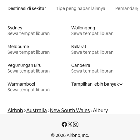
Destinasi di sekitar
Tipe penginapan lainnya
Pemandangan
Sydney
Wollongong
Sewa tempat liburan
Sewa tempat liburan
Melbourne
Ballarat
Sewa tempat liburan
Sewa tempat liburan
Pegunungan Biru
Canberra
Sewa tempat liburan
Sewa tempat liburan
Warrnambool
Tampilkan lebih banyak
Sewa tempat liburan
Airbnb
Australia
New South Wales
Albury
© 2026 Airbnb, Inc.