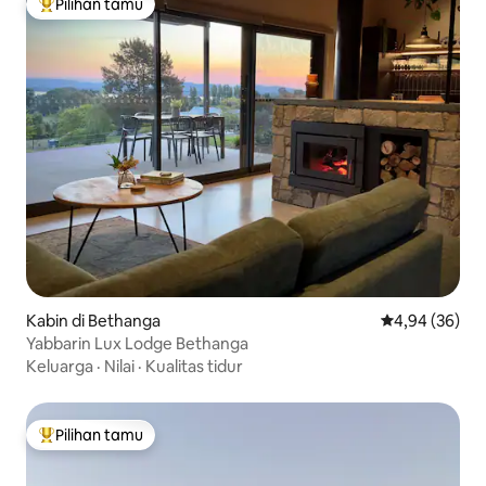
Pilihan tamu
Pilihan tamu terpopuler
Kabin di Bethanga
Nilai rata-rata
4,94 (36)
Yabbarin Lux Lodge Bethanga
Keluarga
·
Nilai
·
Kualitas tidur
Pilihan tamu
Pilihan tamu terpopuler