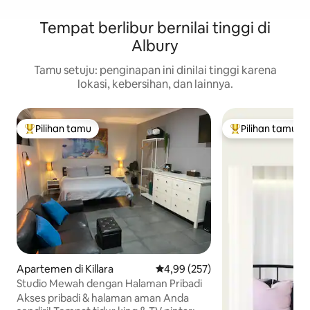
Tempat berlibur bernilai tinggi di
Albury
Tamu setuju: penginapan ini dinilai tinggi karena
lokasi, kebersihan, dan lainnya.
Pilihan tamu
Pilihan tamu
Pilihan tamu terpopuler
Pilihan tamu terp
Apartemen di Killara
Nilai rata-rata 4,99 dari 5, 257 ul
4,99 (257)
Studio Mewah dengan Halaman Pribadi
Akses pribadi & halaman aman Anda