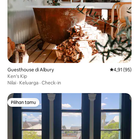
Guesthouse di Albury
Nilai rata-rata
4,91 (95)
Ken's Kip
Nilai
·
Keluarga
·
Check-in
Pilihan tamu
Pilihan tamu