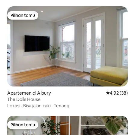
Pilihan tamu
Pilihan tamu
Apartemen di Albury
Nilai rata-rata
4,92 (38)
The Dolls House
Lokasi
·
Bisa jalan kaki
·
Tenang
Pilihan tamu
Pilihan tamu