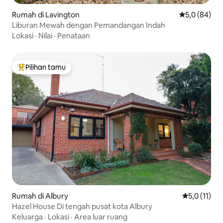
Rumah di Lavington
Nilai rata-rat
5,0 (84)
Liburan Mewah dengan Pemandangan Indah
Lokasi
·
Nilai
·
Penataan
Pilihan tamu
Pilihan tamu terpopuler
Rumah di Albury
Nilai rata-ra
5,0 (11)
Hazel House Di tengah pusat kota Albury
Keluarga
·
Lokasi
·
Area luar ruang