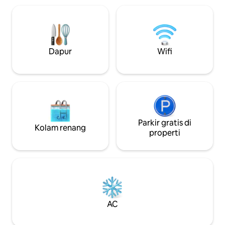
teman - teman And
Tempat ini menca
yang telah direnova
dekorasi bergaya,
lengkap untuk me
Dapur
Wifi
Saya menantikan 
Parkir gratis di
Kolam renang
properti
AC