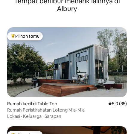
Tempat berlibur menarik lainnya di
Albury
Pilihan tamu
Pilihan tamu terpopuler
Rumah kecil di Table Top
Nilai rata-rat
5,0 (35)
Rumah Peristirahatan Loteng Mia-Mia
Lokasi
·
Keluarga
·
Sarapan