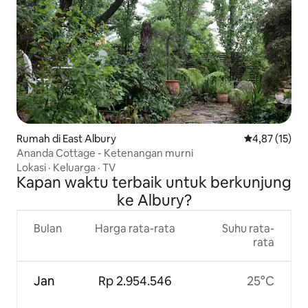
Rumah di East Albury
Nilai rata-rata
4,87 (15)
Ananda Cottage - Ketenangan murni
Lokasi
·
Keluarga
·
TV
Kapan waktu terbaik untuk berkunjung
ke Albury?
Bulan
Harga rata-rata
Suhu rata-
rata
Jan
Rp 2.954.546
25°C