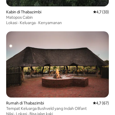
Kabin di Thabazimbi
Nilai rata-ra
4,7 (33)
Matopos Cabin
Lokasi
·
Keluarga
·
Kenyamanan
Rumah di Thabazimbi
Nilai rata-rat
4,7 (67)
Tempat Keluarga Bushveld yang Indah Olifant
Nilai
·
Lokasi
·
Bisa jalan kaki