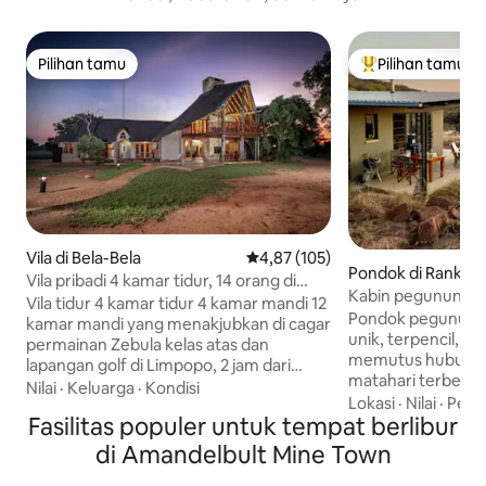
Pilihan tamu
Pilihan tamu
Pilihan tamu
Pilihan tamu terp
Vila di Bela-Bela
Nilai rata-rata 4,87 dari 5, 105 ul
4,87 (105)
Pondok di Rankin's
Vila pribadi 4 kamar tidur, 14 orang di
Kabin pegunungan 
Zebula
Vila tidur 4 kamar tidur 4 kamar mandi 12
pemandangan tak
Pondok pegununga
kamar mandi yang menakjubkan di cagar
unik, terpencil, d
permainan Zebula kelas atas dan
memutus hubunga
lapangan golf di Limpopo, 2 jam dari
matahari terbena
Joburg. Unit katering mandiri berfasilitas
Nilai
·
Keluarga
·
Kondisi
diikuti dengan ma
Lokasi
·
Nilai
·
Pena
lengkap dengan inverter dan baterai
Fasilitas populer untuk tempat berlibur
Tinggi di pegunu
cadangan (tanpa loadshedding yay),
pondok ramah ling
kolam renang, braai built - in dan boma
di Amandelbult Mine Town
dengan tenaga su
lubang api. Pengaturan tempat tidur: 2
panen air hujan, 