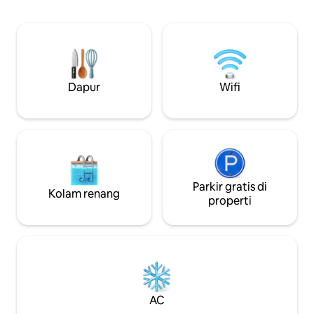
tempat tidur King, 6 tempat tidur Single
menggunakan bate
(2 tempat tidur loteng) 2 sofa tidur dan 4
cahaya. Pondok ini paling mudah dicapai
kasur tambahan anak tersedia.
dengan kendaraan
Perkebunan ini menawarkan lapangan
clearance; atau at
golf 18 hole, jalur berlari dan bersepeda,
menjemput Anda d
restoran, dan bersepeda quad
membawa Anda. B
tunggangan dan banyak lagi
Dapur
Wifi
kami dan matikan,
sangat terbatas sa
Parkir gratis di
Kolam renang
properti
AC