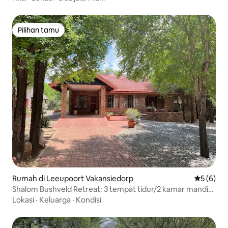
Pilihan tamu
Pilihan tamu
Rumah di Leeupoort Vakansiedorp
Nilai rata
5 (6)
Shalom Bushveld Retreat: 3 tempat tidur/2 kamar mandi
yang luas
Lokasi
·
Keluarga
·
Kondisi