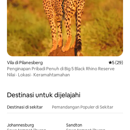
Vila di Pilanesberg
Nilai rata-r
5 (29)
Penginapan Pribadi Penuh di Big 5 Black Rhino Reserve
Nilai
·
Lokasi
·
Keramahtamahan
Destinasi untuk dijelajahi
Destinasi di sekitar
Pemandangan Populer di Sekitar
Johannesburg
Sandton