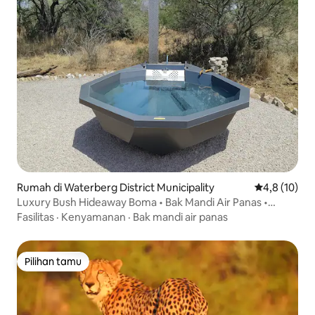
Rumah di Waterberg District Municipality
Nilai rata-rat
4,8 (10)
Luxury Bush Hideaway Boma • Bak Mandi Air Panas •
Kendaraan Bush
Fasilitas
·
Kenyamanan
·
Bak mandi air panas
Pilihan tamu
Pilihan tamu