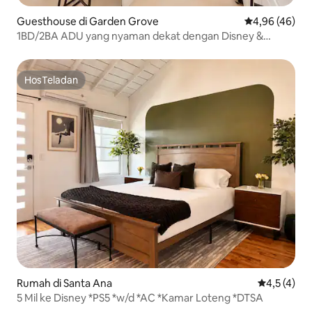
Guesthouse di Garden Grove
Nilai rata-rata
4,96 (46)
1BD/2BA ADU yang nyaman dekat dengan Disney &
Anaheim Conv.
HosTeladan
HosTeladan
Rumah di Santa Ana
Nilai rata-r
4,5 (4)
5 Mil ke Disney *PS5 *w/d *AC *Kamar Loteng *DTSA