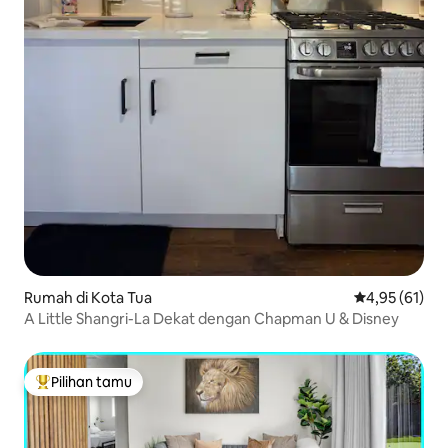
Rumah di Kota Tua
Nilai rata-rata
4,95 (61)
A Little Shangri-La Dekat dengan Chapman U & Disney
Pilihan tamu
Pilihan tamu terpopuler