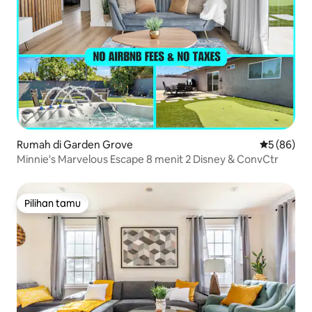
Rumah di Garden Grove
Nilai rata-r
5 (86)
Minnie's Marvelous Escape 8 menit 2 Disney & ConvCtr
Pilihan tamu
Pilihan tamu