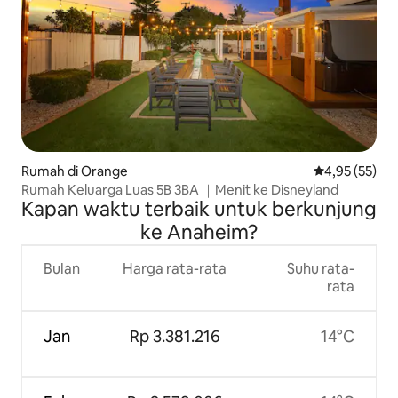
Rumah di Orange
Nilai rata-rata
4,95 (55)
Rumah Keluarga Luas 5B 3BA ｜Menit ke Disneyland
Kapan waktu terbaik untuk berkunjung
ke Anaheim?
Bulan
Harga rata-rata
Suhu rata-
rata
Jan
Rp 3.381.216
14°C