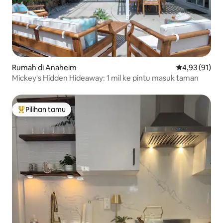
Rumah di Anaheim
Nilai rata-rata
4,93 (91)
Mickey's Hidden Hideaway: 1 mil ke pintu masuk taman
Pilihan tamu
Pilihan tamu terpopuler