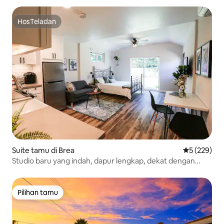
HosTeladan
HosTeladan
Suite tamu di Brea
Nilai rata-ra
5 (229)
Studio baru yang indah, dapur lengkap, dekat dengan
Disney.
Pilihan tamu
Pilihan tamu