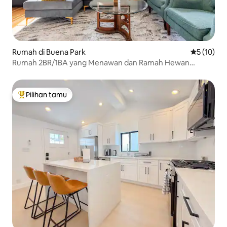
Rumah di Buena Park
Nilai rata-
5 (10)
Rumah 2BR/1BA yang Menawan dan Ramah Hewan
Peliharaan di Buena Park
Pilihan tamu
Pilihan tamu terpopuler