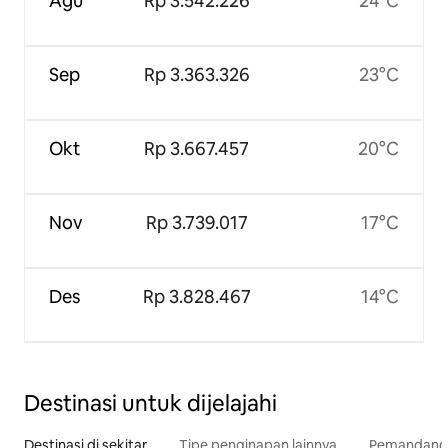
Agu
Rp 3.542.226
24°C
Sep
Rp 3.363.326
23°C
Okt
Rp 3.667.457
20°C
Nov
Rp 3.739.017
17°C
Des
Rp 3.828.467
14°C
Destinasi untuk dijelajahi
Destinasi di sekitar
Tipe penginapan lainnya
Pemandangan