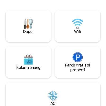
kamar mandi lengk
1 kamar mandi lengkap, 2 kamar tidur
pemanggang luar ruangan.
dengan tempat tidur berukuran king,
dua pasangan, tem
tarik keluar sofa untuk tamu ke -5. Seprai
kecil. Ark Encoun
disediakan! Tidak ada mesin cuci &
Horse Park berjarak 20
pengering Dilengkapi dapur untuk
Creation berjarak 45 m
makan, ruang tamu dengan smart TV &
yang bagus untuk 
patio dengan perapian GAS. Wi-Fi
Dapur
Wifi
kunjungan ke tempa
GRATIS, kabel & kopi yang cukup dengan
semua perlengkapan untuk 1 pot sehari.
Parkir gratis di
Kolam renang
properti
AC