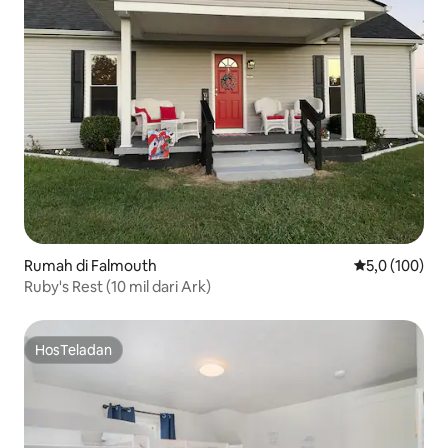
Rumah di Falmouth
Nilai rata-rata
5,0 (100)
Ruby's Rest (10 mil dari Ark)
HosTeladan
HosTeladan