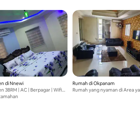
n di Nnewi
Rumah di Okpanam
 3BRM | AC | Berpagar | Wifi
Rumah yang nyaman di Area y
Nnewi
tenang
tamahan