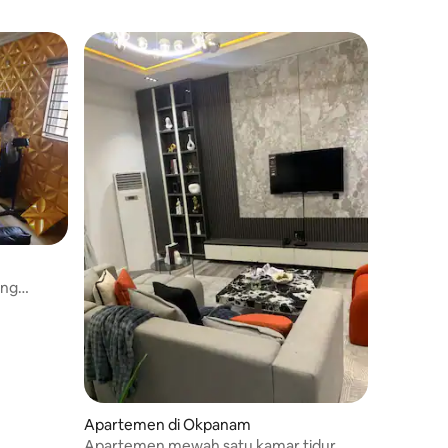
ang
Apartemen di Okpanam
Apartemen mewah satu kamar tidur