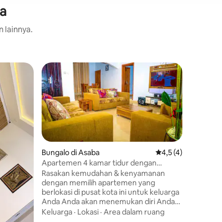
ba
n lainnya.
Aparteme
Cinnovat
Terletak 
internas
berlayana
Berperab
melayani
Nilai
·
Lok
orang ya
pengalam
Bungalo di Asaba
Nilai rata-rata 4,5 d
4,5 (4)
terjangkau. 3 kamar tidur di
Apartemen 4 kamar tidur dengan
televisi 
Keamanan 24/7, & Parkir
Rasakan kemudahan & kenyamanan
berperab
dengan memilih apartemen yang
laundry 
berlokasi di pusat kota ini untuk keluarga
berbayar
Anda Anda akan menemukan diri Anda
dan lokasi pribad
dalam jarak pendek dari atraksi utama
Keluarga
·
Lokasi
·
Area dalam ruang
menawark
seperti # LeisurePark& #Film #Village,