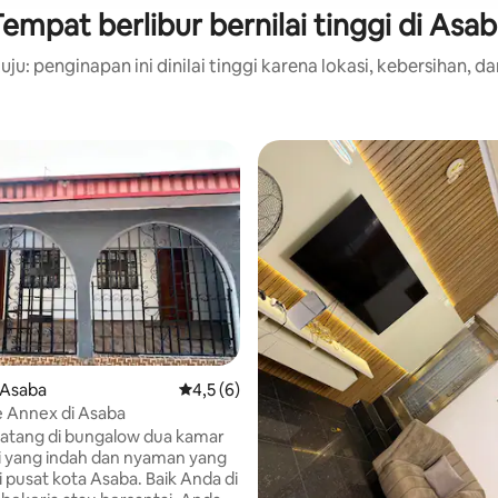
empat berlibur bernilai tinggi di Asa
ju: penginapan ini dinilai tinggi karena lokasi, kebersihan, da
 Asaba
Nilai rata-rata 4,5 dari 5, 6 ulasan
4,5 (6)
 Annex di Asaba
atang di bungalow dua kamar
i yang indah dan nyaman yang
i pusat kota Asaba. Baik Anda di