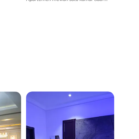
berperabot lengkap. Asaba