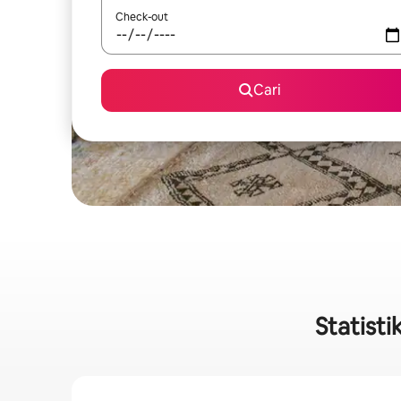
Check-out
Cari
Statist