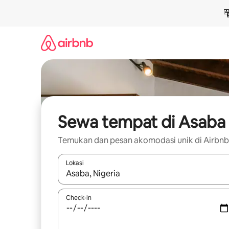
Lewatkan,
langsung
lihat
konten
Sewa tempat di Asaba
Temukan dan pesan akomodasi unik di Airbnb
Lokasi
Jika hasil yang dicari tersedia, telusuri dengan
Check-in