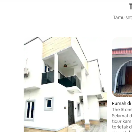
T
Tamu setu
Rumah di
The Stone
Selamat d
tidur kam
terletak d