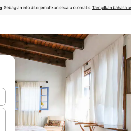
Sebagian info diterjemahkan secara otomatis. 
Tampilkan bahasa as
 tombol panah ke atas dan ke bawah atau jelajahi dengan sentuhan at