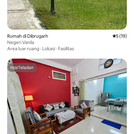
Rumah di Dibrugarh
Nilai rata-
5 (19)
Negeri Vanila
Area luar ruang
·
Lokasi
·
Fasilitas
HosTeladan
HosTeladan