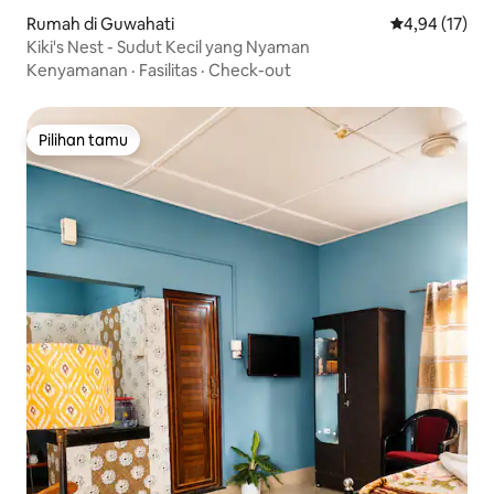
Rumah di Guwahati
Nilai rata-rata
4,94 (17)
Kiki's Nest - Sudut Kecil yang Nyaman
Kenyamanan
·
Fasilitas
·
Check-out
Pilihan tamu
Pilihan tamu