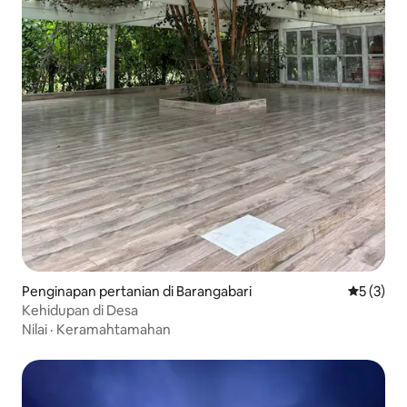
Penginapan pertanian di Barangabari
Nilai rata
5 (3)
Kehidupan di Desa
Nilai
·
Keramahtamahan