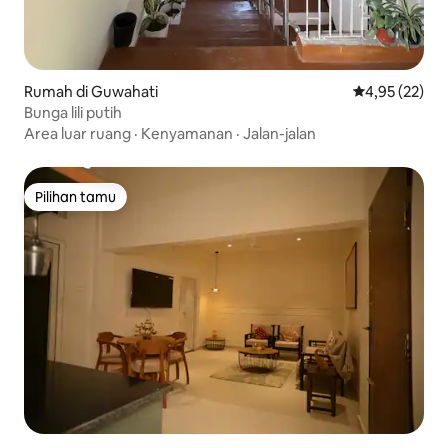
Rumah di Guwahati
Nilai rata-rata
4,95 (22)
Bunga lili putih
Area luar ruang
·
Kenyamanan
·
Jalan-jalan
Pilihan tamu
Pilihan tamu