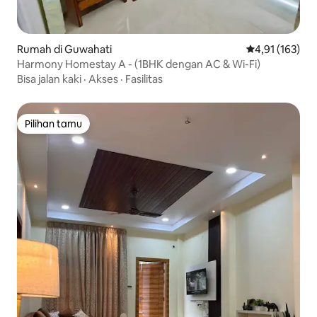
Rumah di Guwahati
Nilai rata-rata 
4,91 (163)
Harmony Homestay A - (1BHK dengan AC & Wi-Fi)
Bisa jalan kaki
·
Akses
·
Fasilitas
Pilihan tamu
Pilihan tamu