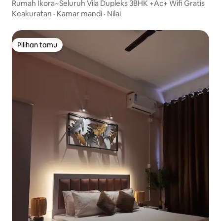
Rumah Ikora~Seluruh Vila Dupleks 3BHK +Ac+ Wifi Gratis
Keakuratan
·
Kamar mandi
·
Nilai
Pilihan tamu
Pilihan tamu