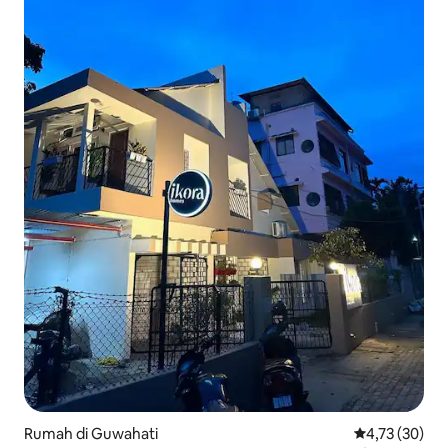
Rumah di Guwahati
Nilai rata-rata
4,73 (30)