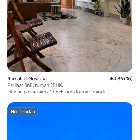
Rumah di Guwahati
Nilai rata-rata
4,86 (36)
Parijaat BnB, rumah 2BHK.
Hewan peliharaan
·
Check-out
·
Kamar mandi
HosTeladan
HosTeladan