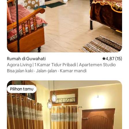
Rumah di Guwahati
Nilai rata-rata
4,87 (15)
Agora Living | 1 Kamar Tidur Pribadi | Apartemen Studio
Bisa jalan kaki
·
Jalan-jalan
·
Kamar mandi
Pilihan tamu
Pilihan tamu