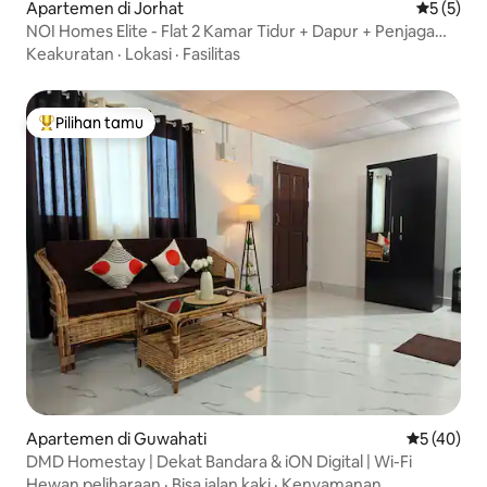
Apartemen di Jorhat
Nilai rata
5 (5)
NOI Homes Elite - Flat 2 Kamar Tidur + Dapur + Penjaga
24x7
Keakuratan
·
Lokasi
·
Fasilitas
Pilihan tamu
Pilihan tamu terpopuler
Apartemen di Guwahati
Nilai rata-
5 (40)
DMD Homestay | Dekat Bandara & iON Digital | Wi-Fi
Hewan peliharaan
·
Bisa jalan kaki
·
Kenyamanan