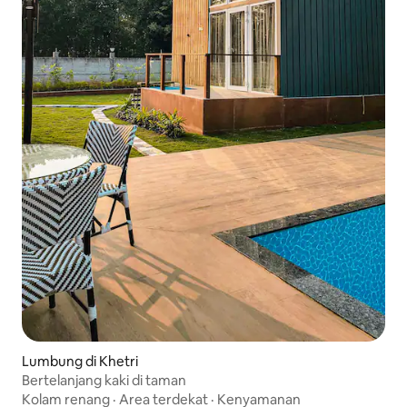
Lumbung di Khetri
Bertelanjang kaki di taman
Kolam renang
·
Area terdekat
·
Kenyamanan