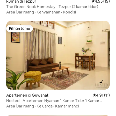
Rumah di Tezpur
Nilai rata-rata
4,95 (19)
The Green Nook Homestay - Tezpur (2 kamar tidur)
Area luar ruang
·
Kenyamanan
·
Kondisi
Pilihan tamu
Pilihan tamu
Apartemen di Guwahati
Nilai rata-rat
4,91 (11)
Nested - Apartemen Nyaman 1 Kamar Tidur 1 Kamar
Mandi
Area luar ruang
·
Keluarga
·
Kamar mandi