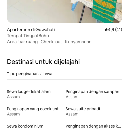
Apartemen di Guwahati
Nilai rata-ra
4,9 (41)
Tempat Tinggal Boho
Area luar ruang
·
Check-out
·
Kenyamanan
Destinasi untuk dijelajahi
Tipe penginapan lainnya
Sewa lodge dekat alam
Penginapan dengan sarapan
Assam
Assam
Penginapan yang cocok untuk keluarga
Sewa suite pribadi
Assam
Assam
Sewa kondominium
Penginapan dengan akses ke danau