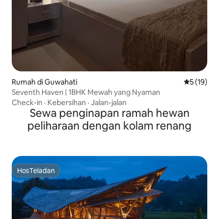
Rumah di Guwahati
Nilai rata-
5 (19)
Seventh Haven | 1BHK Mewah yang Nyaman
Check-in
·
Kebersihan
·
Jalan-jalan
Sewa penginapan ramah hewan
peliharaan dengan kolam renang
HosTeladan
HosTeladan