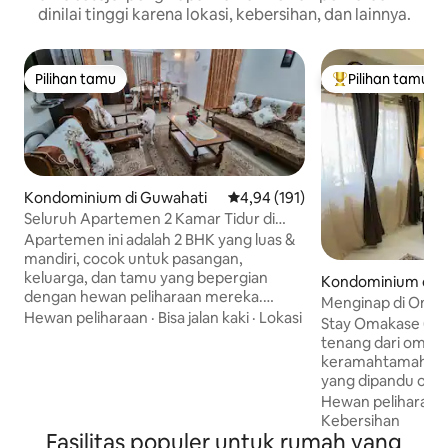
dinilai tinggi karena lokasi, kebersihan, dan lainnya.
Pilihan tamu
Pilihan tamu
Pilihan tamu
Pilihan tamu terp
Kondominium di Guwahati
Nilai rata-rata 4,94 dari 5, 191 ul
4,94 (191)
Seluruh Apartemen 2 Kamar Tidur di
Guwahati (dengan AC)
Apartemen ini adalah 2 BHK yang luas &
mandiri, cocok untuk pasangan,
keluarga, dan tamu yang bepergian
Kondominium di 
dengan hewan peliharaan mereka.
Menginap di Omak
Nikmati masa menginap Anda di
Hewan peliharaan
·
Bisa jalan kaki
·
Lokasi
Pengalaman mengi
Stay Omakase (Han
apartemen kami yang baru direnovasi
tenang dari omot
yang terletak di 'Jantung Guwahati'.
keramahtamahan 
Tempat ini terletak dekat dengan
yang dipandu oleh 
banyak tempat terkenal termasuk,
Terinspirasi oleh 
Hewan peliharaan
Stadion Kriket Barsapara (1 km), Rumah
ruang sengaja diku
Kebersihan
Sakit Hayat (1,8 km), Kuil Kamakhya, Pan
Fasilitas populer untuk rumah yang
kenyamanan sengaja 