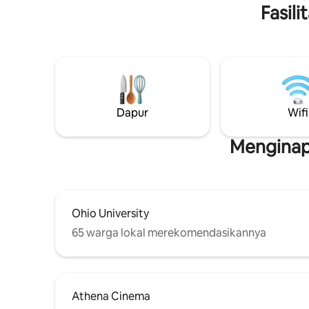
Fasil
Beagle ad
diubah. A
tidur Fut
untuk dile
tersedia 
Terletak d
negara in
Universit
Dapur
Wifi
berjalan-
kota dan k
Beagle me
Menginap
terletak d
cepat.
Ohio University
65 warga lokal merekomendasikannya
Athena Cinema