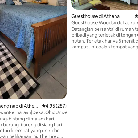
 5, 173 ulasan
Guesthouse di Athena
N
Guesthouse Woodsy dekat kam
AWD/4WD Diperlukan
Datanglah bersantai di rumah 
pribadi yang terletak di tengah
hutan. Terletak hanya 5 menit d
kampus, ini adalah tempat yang 
untuk bersantai atau basis rum
sempurna untuk menjelajahi A
Universitas Ohio, dan wilayah y
luas. Tata letak studionya sang
untuk wisatawan solo, pasanga
keluarga kecil. Kami memiliki leb
tiga mil jalur berhutan yang dit
untuk dijelajahi (peta jalur dise
dengan tebing batu pasir dan 2 a
Kami memiliki jalan masuk berba
enginap di Athen
Nilai rata-rata 4,95 dari 5, 287 ulasan
4,95 (287)
yang curam--AWD/4WD diperl
anPeliharaan|DekatOhioUniversity|PencucianHewanPeliharaa
tang-bintang di malam hari,
 burung-burung di siang hari
ntai di tempat yang unik dan
an peliharaan ini. The Tired