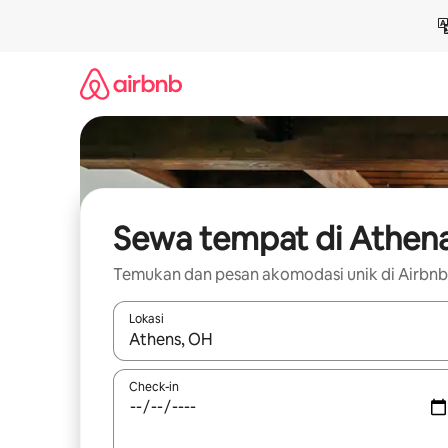
Lewatkan,
langsung
lihat
konten
Sewa tempat di Athen
Temukan dan pesan akomodasi unik di Airbnb
Lokasi
Jika hasil yang dicari tersedia, telusuri dengan
Check-in