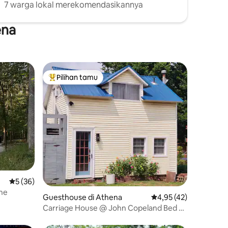
7 warga lokal merekomendasikannya
ena
Pilihan tamu
Pilihan tamu terpopuler
Nilai rata-rata 5 dari 5, 36 ulasan
5 (36)
ne
Guesthouse di Athena
Nilai rata-rata 4,95 dar
4,95 (42)
Carriage House @ John Copeland Bed &
Breakfast