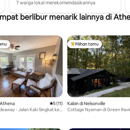
7 warga lokal merekomendasikannya
mpat berlibur menarik lainnya di Ath
tamu
Pilihan tamu
tamu
Pilihan tamu terpopuler
 5, 182 ulasan
 Athena
Nilai rata-rata 5 dari 5, 11 ulasan
5 (11)
Kabin di Nelsonville
ideaway - Jalan Kaki Singkat ke
Cottage Nyaman di Green Ravi
urt St.