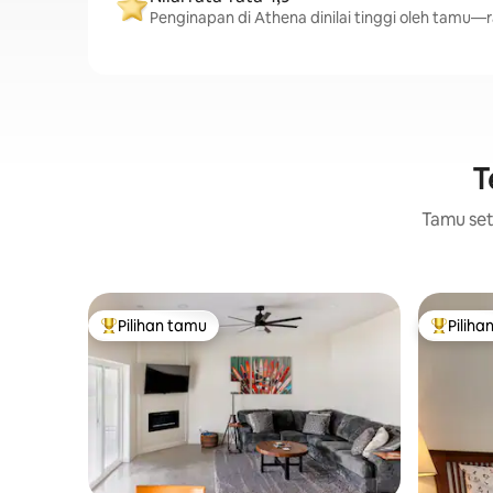
Penginapan di Athena dinilai tinggi oleh tamu—ra
T
Tamu setu
Pilihan tamu
Piliha
Pilihan tamu terpopuler
Pilihan 