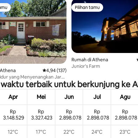
tamu
Pilihan tamu
tamu
Pilihan tamu
i 5, 16 ulasan
Rumah di Athena
Junior's Farm
 Athena
Nilai rata-rata 4,94 dari 5, 137 ulasan
4,94 (137)
Tidur yang Menyenangkan Jarak
waktu terbaik untuk berkunjung ke 
kaki ke Kampus
Apr
Mei
Jun
Jul
Agu
Rp
Rp
Rp
Rp
Rp
3.148.529
3.327.423
2.898.078
2.898.078
2.898.078
12°C
17°C
22°C
24°C
23°C