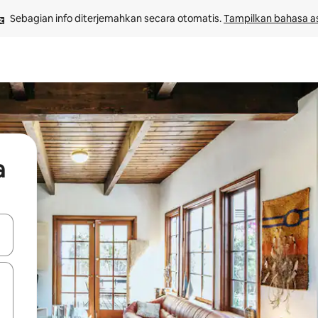
Sebagian info diterjemahkan secara otomatis. 
Tampilkan bahasa as
a
 tombol panah ke atas dan ke bawah atau jelajahi dengan sentuhan at