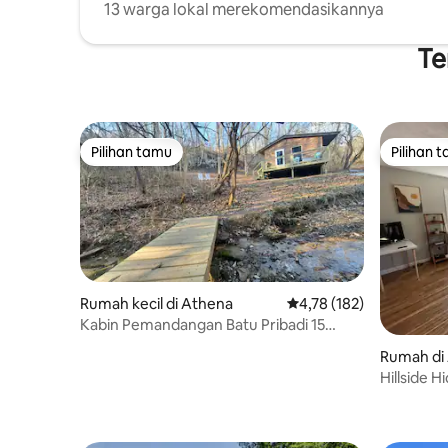
13 warga lokal merekomendasikannya
Te
Pilihan tamu
Pilihan 
Pilihan tamu
Pilihan 
Rumah kecil di Athena
Nilai rata-rata 4,78 dari
4,78 (182)
Kabin Pemandangan Batu Pribadi 15
Menit ke Athena
Rumah di
Hillside H
OU dan Co