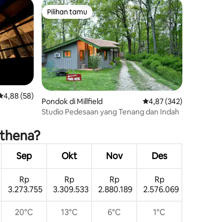
Pilihan tamu
Pilihan tamu
Nilai rata-rata 4,88 dari 5, 58 ulasan
4,88 (58)
Pondok di Millfield
Nilai rata-rata 4,87 dari
4,87 (342)
Studio Pedesaan yang Tenang dan Indah
Athena?
Sep
Okt
Nov
Des
Rp
Rp
Rp
Rp
3.273.755
3.309.533
2.880.189
2.576.069
20°C
13°C
6°C
1°C