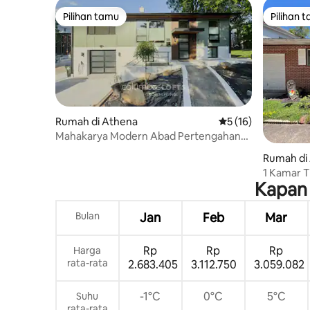
Pilihan tamu
Pilihan 
Pilihan tamu
Pilihan 
Rumah di Athena
Nilai rata-rata 5 dar
5 (16)
Mahakarya Modern Abad Pertengahan
dari Universitas OHIO
Rumah di
1 Kamar 
Kapan 
Berjalan 
Bulan
Jan
Feb
Mar
Rp
Rp
Rp
Harga
rata-rata
2.683.405
3.112.750
3.059.082
-1°C
0°C
5°C
Suhu
rata-rata