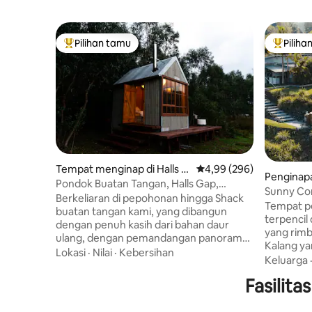
Pilihan tamu
Piliha
Pilihan tamu terpopuler
Pilihan 
Tempat menginap di Halls G
Nilai rata-rata 4,99 dari 
4,99 (296)
Penginapan
ap
Pondok Buatan Tangan, Halls Gap,
ngen
Sunny Cor
Grampians (Gariwerd)
Berkeliaran di pepohonan hingga Shack
Tempat pe
buatan tangan kami, yang dibangun
terpencil
dengan penuh kasih dari bahan daur
yang rim
ulang, dengan pemandangan panorama
Kalang ya
yang menakjubkan di atas peternakan
Lokasi
·
Nilai
·
Kebersihan
Bellingen
Keluarga
regeneratif kami hingga pegunungan di
bak mandi
sekitarnya. Di dalam meringkuk di dekat
Fasilit
yang meng
pemanas kayu, di luar bersantai di dek
tidur mew
permen karet merah yang dipahat
nyaman di