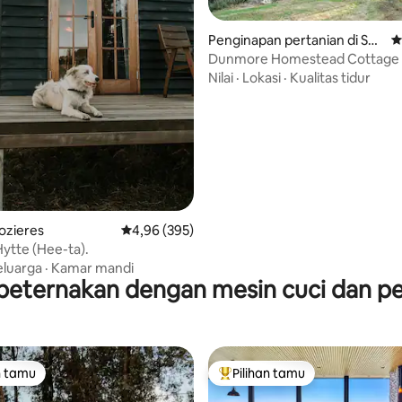
5, 226 ulasan
Penginapan pertanian di Sco
N
tt River East
Dunmore Homestead Cottage
Nilai
·
Lokasi
·
Kualitas tidur
Pozieres
Nilai rata-rata 4,96 dari 5, 395 ulasan
4,96 (395)
ytte (Hee-ta).
eluarga
·
Kamar mandi
eternakan dengan mesin cuci dan p
n tamu
Pilihan tamu
tamu terpopuler
Pilihan tamu terpopuler