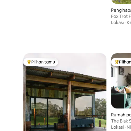
Penginapa
laroo
Fox Trot 
Canberra
Lokasi
·
K
Pilihan tamu
Piliha
Pilihan tamu terpopuler
Pilihan 
Rumah po
The Blak 
Montville
Lokasi
·
Ni