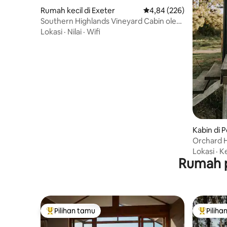
Rumah kecil di Exeter
Nilai rata-rata 4,84 dari 
4,84 (226)
Southern Highlands Vineyard Cabin oleh
Outpost
Lokasi
·
Nilai
·
Wifi
Kabin di 
Orchard H
Lokasi
·
K
Rumah p
Pilihan tamu
Piliha
Pilihan tamu terpopuler
Pilihan 