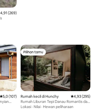
ilai rata-rata 4,91 dari 5, 269 ulasan
4,91 (269)
ds
Pilihan tamu
Pilihan tamu
Nilai rata-rata 5,0 dari 5, 107 ulasan
5,0 (107)
Rumah kecil di Hunchy
Nilai rata-rata 4,93 dari
4,93 (295)
nyian
Rumah Liburan Tepi Danau Romantis dan
Terpencil - Montville
Lokasi
·
Nilai
·
Hewan peliharaan