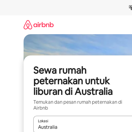
Lewatkan,
langsung
lihat
konten
Sewa rumah
peternakan untuk
liburan di Australia
Temukan dan pesan rumah peternakan di
Airbnb
Lokasi
Jika hasil yang dicari tersedia, telusuri dengan