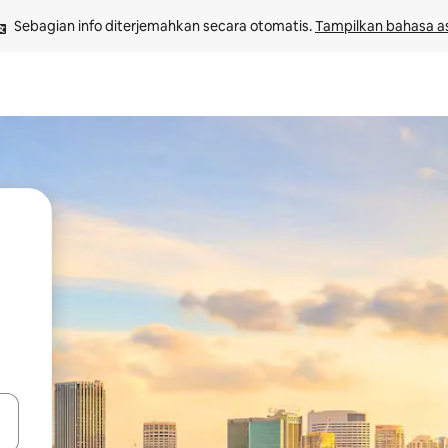
Sebagian info diterjemahkan secara otomatis. 
Tampilkan bahasa as
 tombol panah ke atas dan ke bawah atau jelajahi dengan sentuhan at