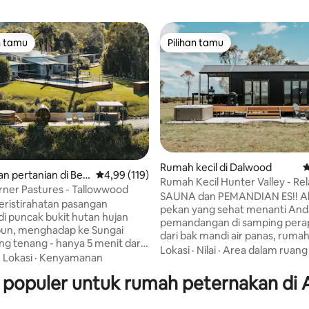
n tamu
Pilihan tamu
tamu terpopuler
Pilihan tamu
5, 296 ulasan
Rumah kecil di Dalwood
N
 pertanian di Belli
Nilai rata-rata 4,99 dari 5, 119 ulasan
4,99 (119)
Rumah Kecil Hunter Valley - Re
ner Pastures - Tallowwood
Country Retreat
SAUNA dan PEMANDIAN ES!! Ak
ristirahatan pasangan
pekan yang sehat menanti Anda
 di puncak bukit hutan hujan
pemandangan di samping perap
bun, menghadap ke Sungai
dari bak mandi air panas, ruma
ng tenang - hanya 5 menit dari
kami dilengkapi sepenuhnya u
Lokasi
·
Nilai
·
Area dalam ruang
 yang semarak. Tenggelam di
·
Lokasi
·
Kenyamanan
menghibur dan memasak. Tem
 air panas cedar pribadi Anda
kami di negara Hunter Valley Wi
as populer untuk rumah peternakan di A
epul, bersantai di tempat
lahan seluas 50 hektar yang
ah berukuran king, dan
menakjubkan! Properti rumah 
 dekat perapian kayu di musim