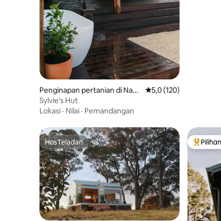
Penginapan pertanian di Nann
Nilai rata-rata 5,0 dari
5,0 (120)
up
Sylvie's Hut
Lokasi
·
Nilai
·
Pemandangan
HosTeladan
Piliha
HosTeladan
Pilihan 