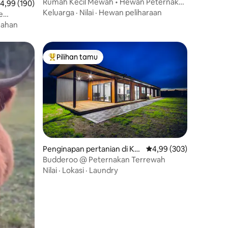
oranbong
Rumah Kecil Mewah • Hewan Peternakan
ilai rata-rata 4,99 dari 5, 190 ulasan
4,99 (190)
• Mandi Luar Ruangan • untuk 2 orang
Keluarga
·
Nilai
·
Hewan peliharaan
e
ahan
Pilihan tamu
Pilihan tamu terpopuler
Penginapan pertanian di Ka
Nilai rata-rata 4,99 dari
4,99 (303)
ngaroo Valley
Budderoo @ Peternakan Terrewah
Nilai
·
Lokasi
·
Laundry