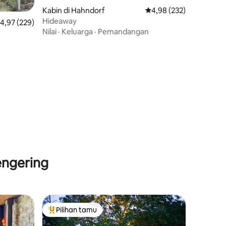
Kabin di Hahndorf
Nilai rata-rata 4,98 dari
4,98 (232)
Hideaway
ilai rata-rata 4,97 dari 5, 229 ulasan
4,97 (229)
Nilai
·
Keluarga
·
Pemandangan
engering
Pilihan tamu
Pilihan tamu terpopuler