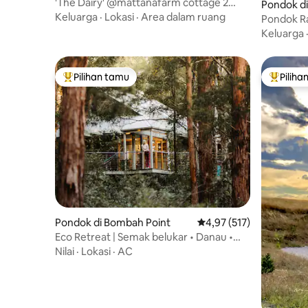
le Forest
'The Dairy' @mattanafarm cottage 2
Pondok di
kamar tidur
Keluarga
·
Lokasi
·
Area dalam ruang
Pondok R
Keluarga
Pilihan tamu
Piliha
Pilihan tamu terpopuler
Pilihan 
Pondok di Bombah Point
Nilai rata-rata 4,97 dari
4,97 (517)
Eco Retreat | Semak belukar • Danau •
Pantai • Api
Nilai
·
Lokasi
·
AC