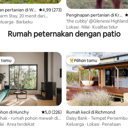
n pertanian di Wal
Nilai rata-rata 4,99 dari 5, 273 ulasan
4,99 (273)
Penginapan pertanian di Kre
N
Farm Stay, 20 menit dari
mnos
'the cubby' @Glenessi Highlan
 CBD
eluarga
·
Barbeku
Lokasi
·
Nilai
·
Kualitas tidur
Rumah peternakan dengan patio
n tamu
Pilihan tamu
tamu terpopuler
Pilihan tamu terpopuler
hon di Hunchy
Nilai rata-rata 5,0 dari 5, 226 ulasan
5,0 (226)
Rumah kecil di Richmond
Shak - rumah pohon mewah di
Daisy Bank - Tempat Persembu
Kecil
lai
·
Area terdekat
Keluarga
·
Lokasi
·
Penataan