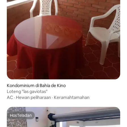
Kondominium di Bahía de Kino
Loteng "las gaviotas"
AC
·
Hewan peliharaan
·
Keramahtamahan
HosTeladan
HosTeladan