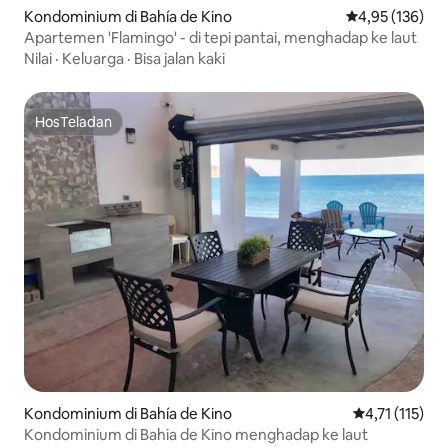
Kondominium di Bahía de Kino
Nilai rata-rata 
4,95 (136)
Apartemen 'Flamingo' - di tepi pantai, menghadap ke laut
Nilai
·
Keluarga
·
Bisa jalan kaki
HosTeladan
HosTeladan
Kondominium di Bahía de Kino
Nilai rata-rata
4,71 (115)
Kondominium di Bahia de Kino menghadap ke laut