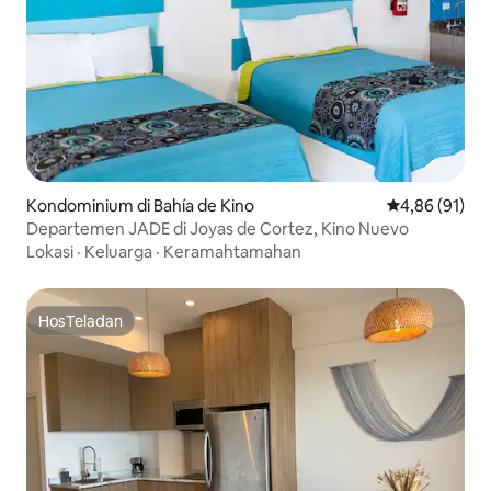
Kondominium di Bahía de Kino
Nilai rata-rata
4,86 (91)
Departemen JADE di Joyas de Cortez, Kino Nuevo
Lokasi
·
Keluarga
·
Keramahtamahan
HosTeladan
HosTeladan