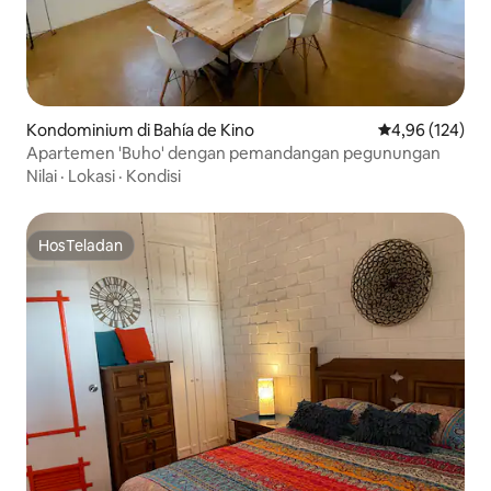
Kondominium di Bahía de Kino
Nilai rata-rata 
4,96 (124)
Apartemen 'Buho' dengan pemandangan pegunungan
Nilai
·
Lokasi
·
Kondisi
HosTeladan
HosTeladan