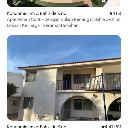
Kondominium di Bahía de Kino
Nilai rata
4 (5)
Apartemen Cantik dengan Kolam Renang di Bahía de Kino
Lokasi
·
Keluarga
·
Keramahtamahan
Kondominium di Bahía de Kino
Nilai rata-rata
4,47 (51)