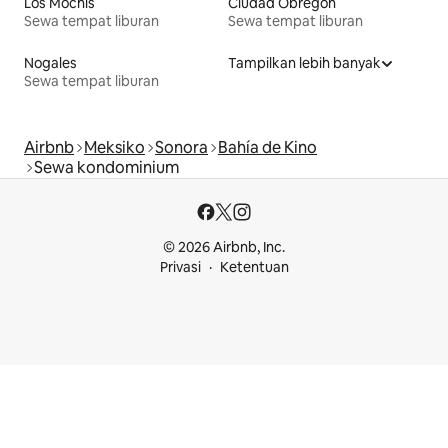
Los Mochis
Ciudad Obregón
Sewa tempat liburan
Sewa tempat liburan
Nogales
Tampilkan lebih banyak
Sewa tempat liburan
Airbnb
Meksiko
Sonora
Bahía de Kino
Sewa kondominium
© 2026 Airbnb, Inc.
Privasi
Ketentuan