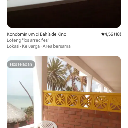
Kondominium di Bahía de Kino
Nilai rata-rata
4,56 (18)
Loteng "los arrecifes"
Lokasi
·
Keluarga
·
Area bersama
HosTeladan
HosTeladan