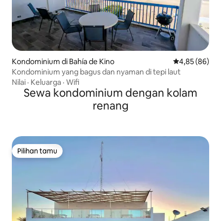
Kondominium di Bahía de Kino
Nilai rata-rata
4,85 (86)
Kondominium yang bagus dan nyaman di tepi laut
Nilai
·
Keluarga
·
Wifi
Sewa kondominium dengan kolam
renang
Pilihan tamu
Pilihan tamu