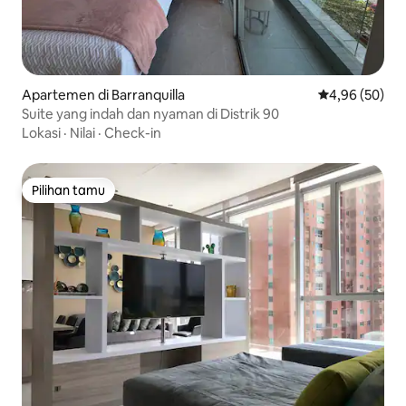
Apartemen di Barranquilla
Nilai rata-rata
4,96 (50)
Suite yang indah dan nyaman di Distrik 90
Lokasi
·
Nilai
·
Check-in
Pilihan tamu
Pilihan tamu