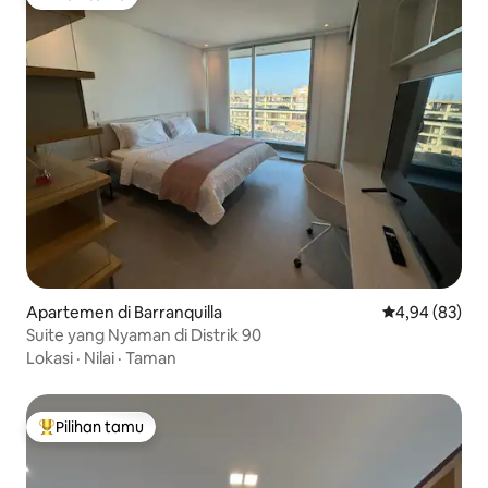
Pilihan tamu
Apartemen di Barranquilla
Nilai rata-rata
4,94 (83)
Suite yang Nyaman di Distrik 90
Lokasi
·
Nilai
·
Taman
Pilihan tamu
Pilihan tamu terpopuler