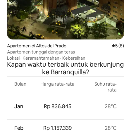
Apartemen di Altos del Prado
Nilai rata
5 (8)
Apartemen tunggal dengan teras
Lokasi
·
Keramahtamahan
·
Kebersihan
Kapan waktu terbaik untuk berkunjung
ke Barranquilla?
Bulan
Harga rata-rata
Suhu rata-
rata
Jan
Rp 836.845
28°C
Feb
Rp 1.157.339
28°C