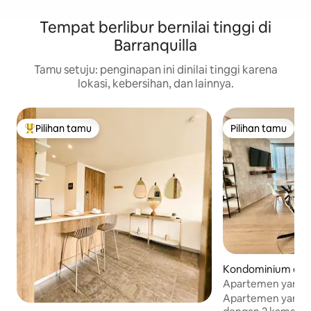
Tempat berlibur bernilai tinggi di
Barranquilla
Tamu setuju: penginapan ini dinilai tinggi karena
lokasi, kebersihan, dan lainnya.
Pilihan tamu
Pilihan tamu
Pilihan tamu terpopuler
Pilihan tamu
Kondominium di Ba
a
Apartemen yang sa
90
Apartemen yang 