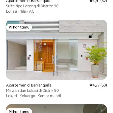
Apartemen di Barranquilla
Nilai rata-rata
4,91 (32)
Suite tipe Loteng di Distrito 90
Lokasi
·
Nilai
·
AC
Pilihan tamu
Pilihan tamu
Apartemen di Barranquilla
Nilai rata-rata
4,77 (53)
Mewah dan Lokasi di Distrik 90
Lokasi
·
Keluarga
·
Kamar mandi
Pilihan tamu