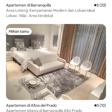
Apartemen di Barranquilla
Nilai rata-
5 (33)
Area Loteng: Kenyamanan Modern dan Lokasi Ideal
Lokasi
·
Nilai
·
Area terdekat
Pilihan tamu
Pilihan tamu
Apartemen di Altos del Prado
Nilai rata-
5 (10)
Apartemen loteng di Barranquilla Alto Prado