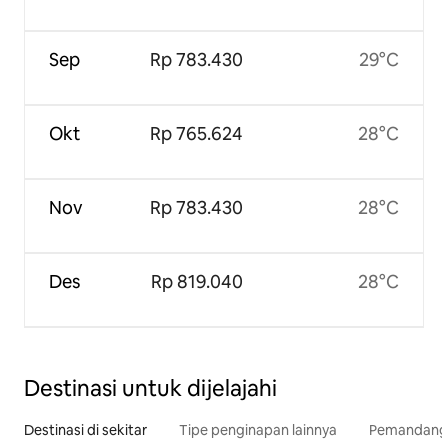
Sep
Rp 783.430
29°C
Okt
Rp 765.624
28°C
Nov
Rp 783.430
28°C
Des
Rp 819.040
28°C
Destinasi untuk dijelajahi
Destinasi di sekitar
Tipe penginapan lainnya
Pemandangan