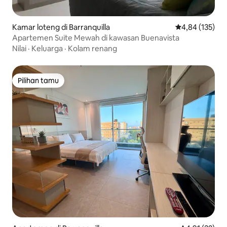
Kamar loteng di Barranquilla
Nilai rata-rata 
4,84 (135)
Apartemen Suite Mewah di kawasan Buenavista
Nilai
·
Keluarga
·
Kolam renang
Pilihan tamu
Pilihan tamu