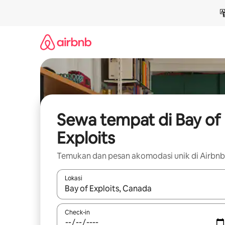
Lewatkan,
langsung
lihat
konten
Sewa tempat di Bay of
Exploits
Temukan dan pesan akomodasi unik di Airbnb
Lokasi
Jika hasil yang dicari tersedia, telusuri dengan
Check-in