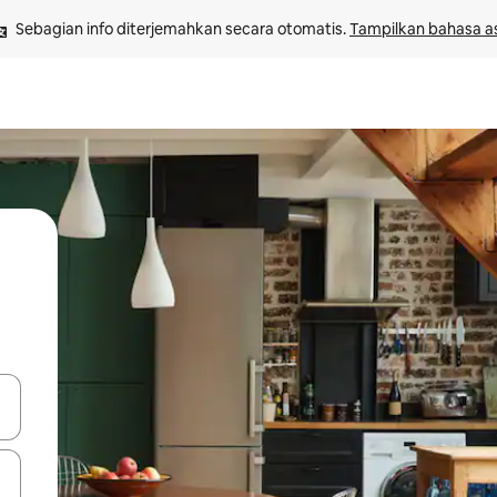
Sebagian info diterjemahkan secara otomatis. 
Tampilkan bahasa as
 tombol panah ke atas dan ke bawah atau jelajahi dengan sentuhan at