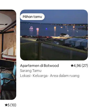
Pilihan tamu
Pilihan tamu
Apartemen di Botwood
Nilai rata-rata 4,96 dar
4,96 (27)
Sarang Tamu
Lokasi
·
Keluarga
·
Area dalam ruang
Nilai rata-rata 5 dari 5, 10 ulasan
5 (10)