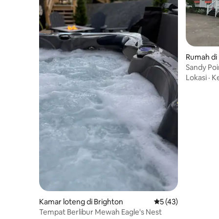
Rumah di
Sandy Poi
Lokasi
·
K
Kamar loteng di Brighton
Nilai rata-rata 5 dar
5 (43)
Tempat Berlibur Mewah Eagle's Nest