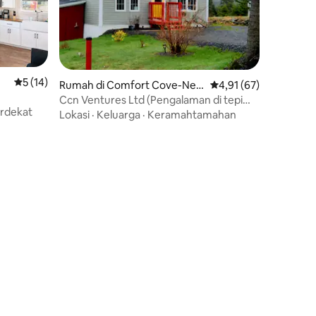
Nilai rata-rata 5 dari 5, 14 ulasan
5 (14)
Rumah di Comfort Cove-New
Nilai rata-rata 4,91 dar
4,91 (67)
stead
Ccn Ventures Ltd (Pengalaman di tepi
erdekat
teluk)
Lokasi
·
Keluarga
·
Keramahtamahan