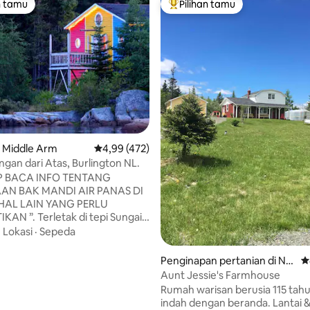
n tamu
Pilihan tamu
tamu terpopuler
Pilihan tamu terpopuler
5, 455 ulasan
 Middle Arm
Nilai rata-rata 4,99 dari 5, 472 ulasan
4,99 (472)
an dari Atas, Burlington NL.
 BACA INFO TENTANG
AN BAK MANDI AIR PANAS DI
HAL LAIN YANG PERLU
tak di tepi Sungai
rlington yang indah, pondok ini
·
Lokasi
·
Sepeda
empat menginap yang sempurna
libur bersama keluarga atau
Penginapan pertanian di No
Ni
teman. Dengan pemandangan
rris Arm North Side
Aunt Jessie's Farmhouse
er pelabuhan dari patio pribadi
Rumah warisan berusia 115 tah
santai dan saksikan matahari
indah dengan beranda. Lantai &
atas bukit, atau dengarkan