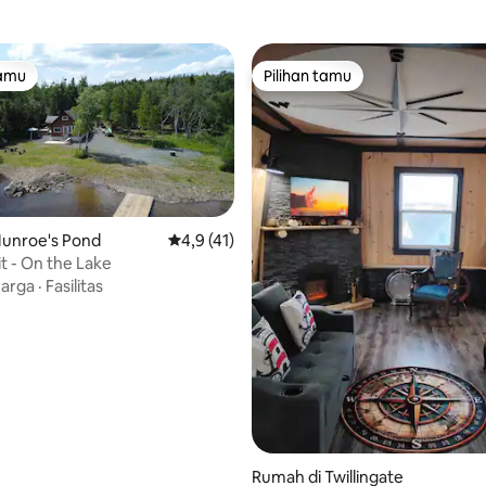
tamu
Pilihan tamu
tamu
Pilihan tamu
 5, 98 ulasan
Munroe's Pond
Nilai rata-rata 4,9 dari 5, 41 ulasan
4,9 (41)
t - On the Lake
uarga
·
Fasilitas
Rumah di Twillingate