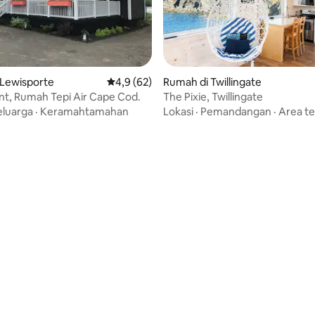
 Lewisporte
Nilai rata-rata 4,9 dari 5, 62 ulasan
4,9 (62)
Rumah di Twillingate
nt, Rumah Tepi Air Cape Cod.
The Pixie, Twillingate
eluarga
·
Keramahtamahan
Lokasi
·
Pemandangan
·
Area t
i 5, 43 ulasan