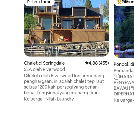
Pilihan tamu
Piliha
Pilihan tamu
Pilihan 
Chalet di Springdale
Nilai rata-rata 4,88 dari 
4,88 (455)
Pondok di
SEA oleh Riverwood
Pemandang
Dikelola oleh Riverwood Inn pemenang
Ⓘ️HARAP
penghargaan, ini adalah chalet tepi laut
PENYEWA
seluas 1200 kaki persegi yang benar -
BAWAH “
benar fungsional yang menampilkan
DIPERHATIKAN ”.️ Terle
pemandangan air yang berbeda dan
Keluarga
·
Nilai
·
Laundry
Salmon Bu
Keluarga
kemewahan di luar termasuk bak mandi
adalah t
air panas! Ruang tamu, ruang makan, dan
untuk ber
dapur konsep terbuka besar dengan
teman - 
langit - langit cemara katedral, lantai
spektakul
birch dan perapian batu pusat 14'dan
Anda, ber
pusat AV. Di luar terdapat dek kayu cedar
terbit di 