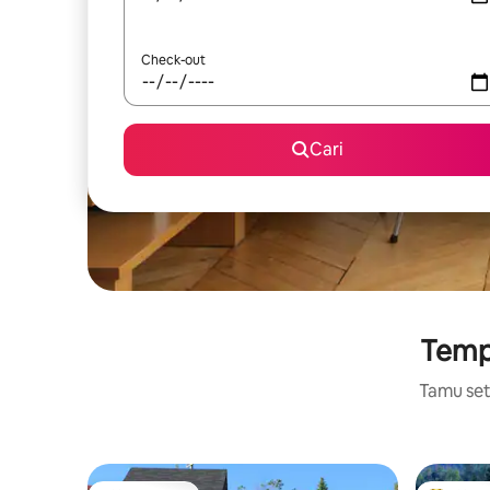
Check-out
Cari
Tempa
Tamu setu