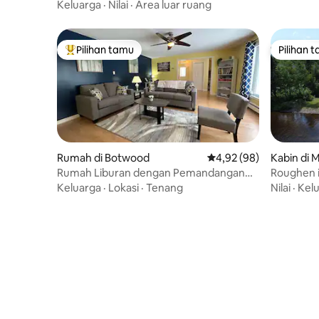
Keluarga
·
Nilai
·
Area luar ruang
Pilihan tamu
Pilihan 
Pilihan tamu terpopuler
Pilihan 
Rumah di Botwood
Nilai rata-rata 4,92 dari
4,92 (98)
Kabin di 
Rumah Liburan dengan Pemandangan
Roughen i
Teluk
Keluarga
·
Lokasi
·
Tenang
Nilai
·
Kel