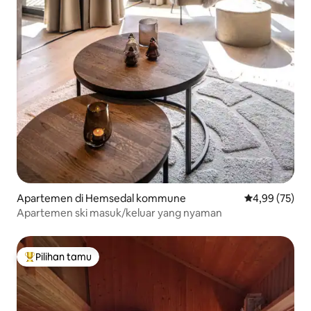
Apartemen di Hemsedal kommune
Nilai rata-rata
4,99 (75)
Apartemen ski masuk/keluar yang nyaman
Pilihan tamu
Pilihan tamu terpopuler