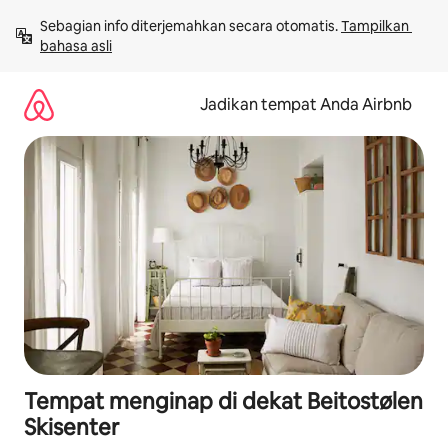
Lewatkan,
Sebagian info diterjemahkan secara otomatis. 
Tampilkan 
langsung
bahasa asli
lihat
konten
Jadikan tempat Anda Airbnb
Tempat menginap di dekat Beitostølen
Skisenter