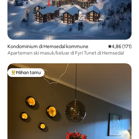
Kondominium di Hemsedal kommune
Nilai rata-rata 
4,86 (171)
Apartemen ski masuk/keluar di Fyri Tunet di Hemsedal
Pilihan tamu
Pilihan tamu terpopuler