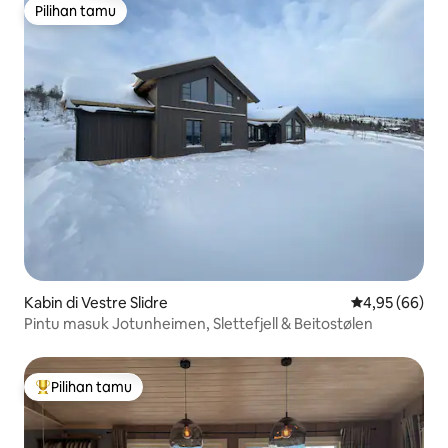
Pilihan tamu
Pilihan tamu
Kabin di Vestre Slidre
Nilai rata-rata
4,95 (66)
Pintu masuk Jotunheimen, Slettefjell & Beitostølen
Pilihan tamu
Pilihan tamu terpopuler