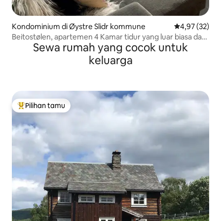
Kondominium di Øystre Slidr kommune
Nilai rata-rata
4,97 (32)
Beitostølen, apartemen 4 Kamar tidur yang luar biasa dan
Sewa rumah yang cocok untuk
modern
keluarga
Pilihan tamu
Pilihan tamu terpopuler