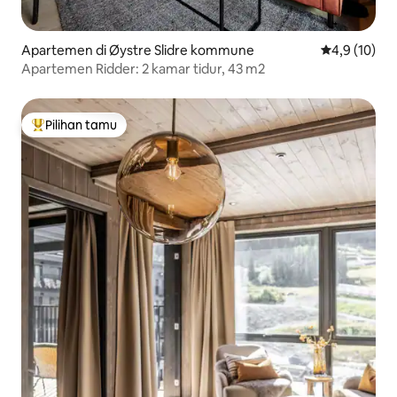
Apartemen di Øystre Slidre kommune
Nilai rata-rat
4,9 (10)
Apartemen Ridder: 2 kamar tidur, 43 m2
Pilihan tamu
Pilihan tamu terpopuler