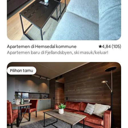
Apartemen di Hemsedal kommune
Nilai rata-rata 
4,84 (105)
Apartemen baru di Fjellandsbyen, ski masuk/keluar!
Pilihan tamu
Pilihan tamu