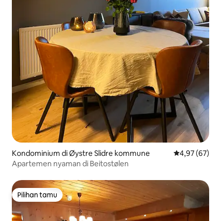
Kondominium di Øystre Slidre kommune
Nilai rata-rata
4,97 (67)
Apartemen nyaman di Beitostølen
Pilihan tamu
Pilihan tamu