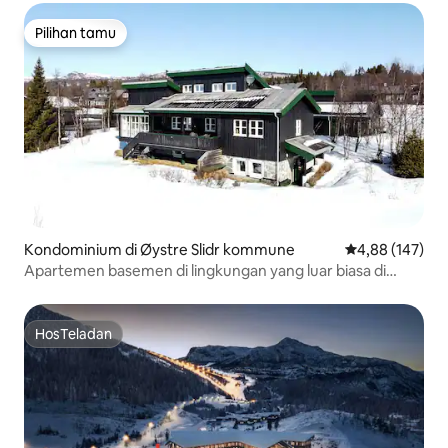
Pilihan tamu
Pilihan tamu
Kondominium di Øystre Slidr kommune
Nilai rata-rata 
4,88 (147)
Apartemen basemen di lingkungan yang luar biasa di
pegunungan!
HosTeladan
HosTeladan