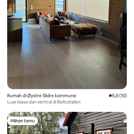
Rumah di Øystre Slidre kommune
Nilai rata-ra
5,0 (10)
Luar biasa dan sentral di Beitostølen
Pilihan tamu
Pilihan tamu