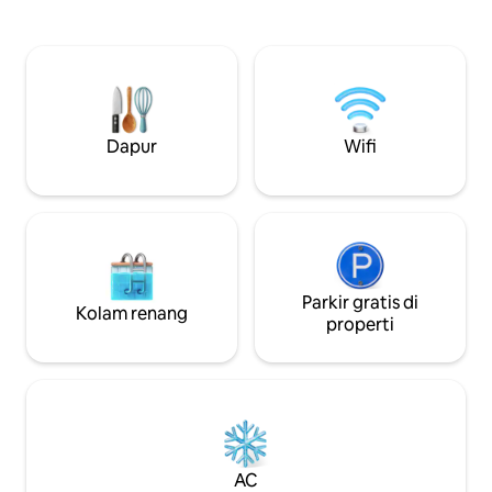
yang indah memilik
atau sebagai titik awal untuk wisata apa
ditawarkan sepanj
pun musimnya. 7 menit ke lapangan golf
apartemen Anda m
terindah di Norwegia dan jarak yang
ski-in/ski-out, jalu
sama ke Aurdalsåsen dengan fasilitas
sangat dekat, dan 
pegunungan dan lereng ski yang
pendakian yang ba
fantastis. Satu jam dari Jotunheimen
Restoran, bar, dan 
dengan puncak pegunungan lebih dari
Dapur
Wifi
diinginkan. Parkir dalam ruangan gratis.
2000 meter. Lima belas menit
Ada biaya untuk p
berkendara ke kota pedesaan Fagernes
yang menawan. Toko, restoran, dan
toko roti bisa ditempuh dengan berjalan
kaki.
Parkir gratis di
Kolam renang
properti
AC