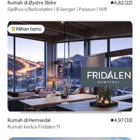
Rumah di Øystre Slidre
Nilai rata-rata
4,82 (22)
Fjellhus v/Beitostølen | 8 Senger | Peisovn | Wifi
Pilihan tamu
Pilihan tamu terpopuler
Rumah di Hemsedal
Nilai rata-rata
4,97 (33)
Rumah kedua Fridalen 11