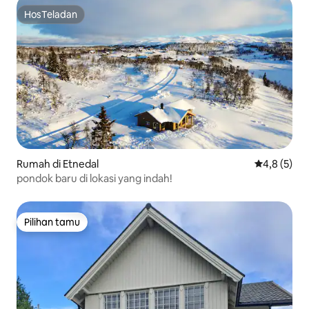
HosTeladan
HosTeladan
Rumah di Etnedal
Nilai rata-r
4,8 (5)
pondok baru di lokasi yang indah!
Pilihan tamu
Pilihan tamu