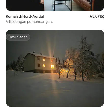
Rumah di Nord-Aurdal
Nilai rata-ra
5,0 (15)
Villa dengan pemandangan.
HosTeladan
HosTeladan