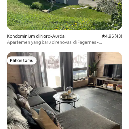
Kondominium di Nord-Aurdal
Nilai rata-rata
4,95 (43)
Apartemen yang baru direnovasi di Fagernes -
pemandangan indah!
Pilihan tamu
Pilihan tamu