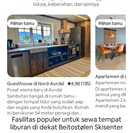
lokasi, kebersihan, dan lainnya.
Pilihan tamu
Pilihan tamu
Pilihan tamu
Pilihan tamu
Apartemen di Øyst
Apartemen modern
Guesthouse di Nord-Aurdal
Nilai rata-rata 4,96 dari 5, 135 ul
4,96 (135)
Di apartemen ini, 
Pusat wisma baru di Aurdal
semua yang ditawa
Sambutan hangat di rumah tamu -
Apartemen 2 kamar
dengan tempat tidur yang sudah siap
mandi yang berga
dan segala yang Anda butuhkan. Rumah
tahun 2020. Terle
ini berukuran 54 meter persegi dan
pusat kota dengan 
Fasilitas populer untuk sewa tempat
dibangun dengan kayu gelondongan dan
sebagian besar t
bahan daur ulang. Sempurna untuk
liburan di dekat Beitostølen Skisenter
masa inap menjadi
menikmati kedamaian dan ketenangan,