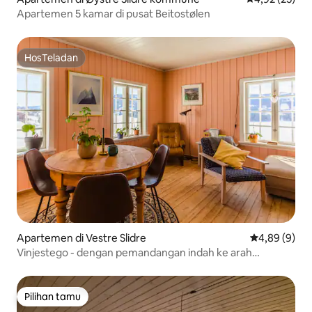
Apartemen 5 kamar di pusat Beitostølen
HosTeladan
HosTeladan
Apartemen di Vestre Slidre
Nilai rata-rat
4,89 (9)
Vinjestego - dengan pemandangan indah ke arah
Jotunheimen
Pilihan tamu
Pilihan tamu