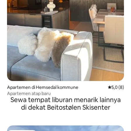
Apartemen di Hemsedal kommune
Nilai rata-r
5,0 (8)
Apartemen atap baru
Sewa tempat liburan menarik lainnya
di dekat Beitostølen Skisenter