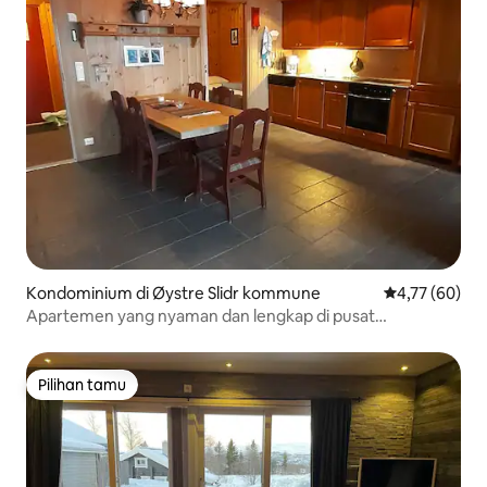
Kondominium di Øystre Slidr kommune
Nilai rata-rata
4,77 (60)
Apartemen yang nyaman dan lengkap di pusat
Beitostølen
Pilihan tamu
Pilihan tamu