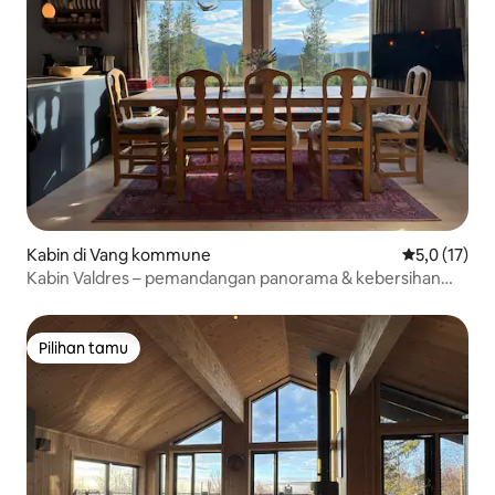
Kabin di Vang kommune
Nilai rata-ra
5,0 (17)
Kabin Valdres – pemandangan panorama & kebersihan
termasuk
Pilihan tamu
Pilihan tamu