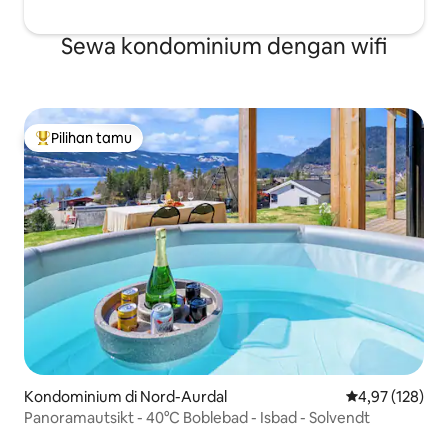
Sewa kondominium dengan wifi
Pilihan tamu
Pilihan tamu terpopuler
Kondominium di Nord-Aurdal
Nilai rata-rata 
4,97 (128)
Panoramautsikt - 40°C Boblebad - Isbad - Solvendt