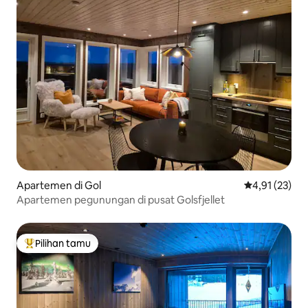
Apartemen di Gol
Nilai rata-rata
4,91 (23)
Apartemen pegunungan di pusat Golsfjellet
Pilihan tamu
Pilihan tamu terpopuler