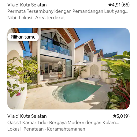
Vila di Kuta Selatan
Nilai rata-rata
4,91 (65)
Permata Tersembunyi dengan Pemandangan Laut yang
Menakjubkan & Kolam Renang Infinity
Nilai
·
Lokasi
·
Area terdekat
Pilihan tamu
Pilihan tamu
Vila di Kuta Selatan
Nilai rata-r
5,0 (9)
Oasis 1 Kamar Tidur Bergaya Modern dengan Kolam
Renang Pribadi di Uluwatu
Lokasi
·
Penataan
·
Keramahtamahan