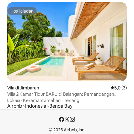
HosTeladan
HosTeladan
Vila di Jimbaran
Nilai rata-r
5,0 (3)
Villa 2 Kamar Tidur BARU di Balangan: Pemandangan
Kolam Renang, Lembah, dan Lapangan Golf
Lokasi
·
Keramahtamahan
·
Tenang
Airbnb
Indonesia
Benoa Bay
© 2026 Airbnb, Inc.