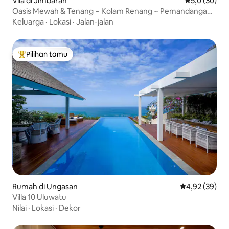
Vila di Jimbaran
Nilai rata-rat
5,0 (30)
Oasis Mewah & Tenang ~ Kolam Renang ~ Pemandangan
Menakjubkan
Keluarga
·
Lokasi
·
Jalan-jalan
Pilihan tamu
Pilihan tamu terpopuler
Rumah di Ungasan
Nilai rata-rata
4,92 (39)
Villa 10 Uluwatu
Nilai
·
Lokasi
·
Dekor