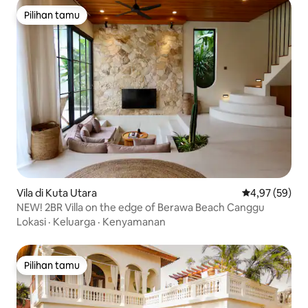
Pilihan tamu
Pilihan tamu
Vila di Kuta Utara
Nilai rata-rata
4,97 (59)
NEW! 2BR Villa on the edge of Berawa Beach Canggu
Lokasi
·
Keluarga
·
Kenyamanan
Pilihan tamu
Pilihan tamu