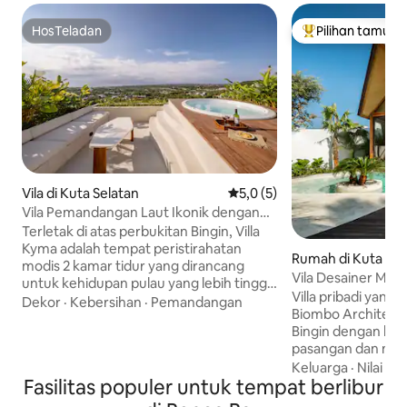
HosTeladan
Pilihan tamu
HosTeladan
Pilihan tamu terp
Vila di Kuta Selatan
Nilai rata-rata 5,0 dari 5, 5 ul
5,0 (5)
Vila Pemandangan Laut Ikonik dengan
Jacuzzi di Atap di Bingin
Terletak di atas perbukitan Bingin, Villa
Kyma adalah tempat peristirahatan
Rumah di Kuta Sel
modis 2 kamar tidur yang dirancang
Vila Desainer Mew
untuk kehidupan pulau yang lebih tinggi.
renang pribadi
Villa pribadi yang 
Bangunlah untuk menikmati
Dekor
·
Kebersihan
·
Pemandangan
Biombo Architects
pemandangan laut dan kota yang luas,
Bingin dengan kol
habiskan sore yang santai di kolam
pasangan dan masa
renang pribadi Anda, dan akhiri hari di
Tempat yang hang
Keluarga
·
Nilai
·
A
jacuzzi atap Anda dengan langit
Fasilitas populer untuk tempat berlibur
terasa seperti di 
matahari terbenam di atas kepala. Hanya
menawarkan penga
beberapa menit dari pantai, kafe,