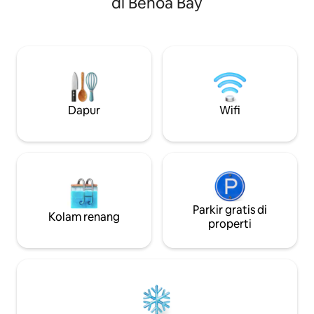
di Benoa Bay
Ruang tamu terbu
restoran, dan kelab pantai, tempat ini
taman dan kolam r
adalah keseimbangan sempurna antara
sangat cocok untu
kemewahan, privasi, dan lokasi. Apa
menikmati mataha
yang akan datang: - Kolam renang
malam yang santai
pribadi plus jacuzzi di atap & area BBQ -
romantis dengan p
Kawasan perumahan yang tenang
Dipelihara secara profes
dengan suara lokal sesekali
tempat tidur king-
Dapur
Wifi
dan tempat parkir
Bingin, kafe & rest
Parkir gratis di
Kolam renang
properti