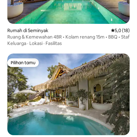
Rumah di Seminyak
Nilai rata-ra
5,0 (18)
Ruang & Kemewahan 4BR • Kolam renang 15m • BBQ • Staf
Keluarga
·
Lokasi
·
Fasilitas
Pilihan tamu
Pilihan tamu