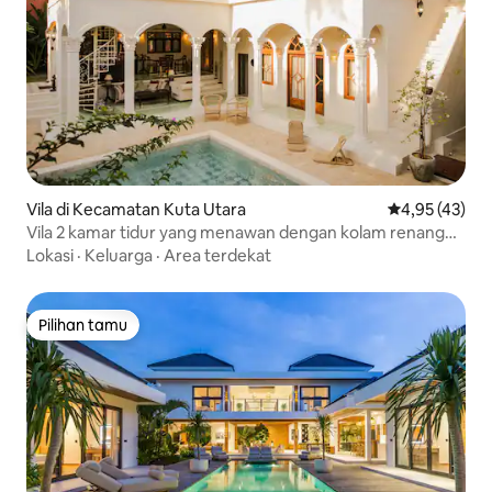
Vila di Kecamatan Kuta Utara
Nilai rata-rata
4,95 (43)
Vila 2 kamar tidur yang menawan dengan kolam renang
pribadi
Lokasi
·
Keluarga
·
Area terdekat
Pilihan tamu
Pilihan tamu