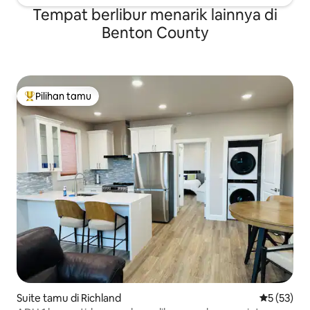
Tempat berlibur menarik lainnya di
Benton County
Pilihan tamu
Pilihan tamu terpopuler
Suite tamu di Richland
Nilai rata-
5 (53)