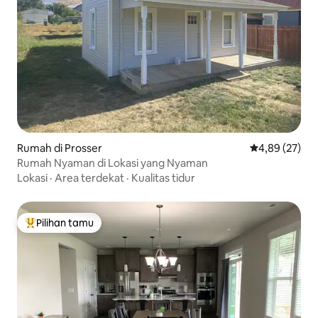
Rumah di Prosser
Nilai rata-rata
4,89 (27)
Rumah Nyaman di Lokasi yang Nyaman
Lokasi
·
Area terdekat
·
Kualitas tidur
Pilihan tamu
Pilihan tamu terpopuler