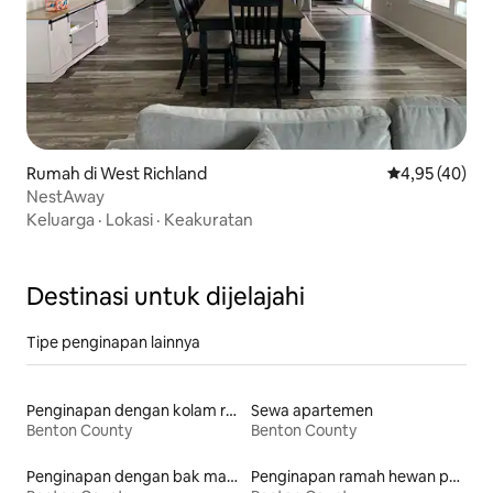
Rumah di West Richland
Nilai rata-rata
4,95 (40)
NestAway
Keluarga
·
Lokasi
·
Keakuratan
Destinasi untuk dijelajahi
Tipe penginapan lainnya
Penginapan dengan kolam renang
Sewa apartemen
Benton County
Benton County
Penginapan dengan bak mandi air panas
Penginapan ramah hewan peliharaan