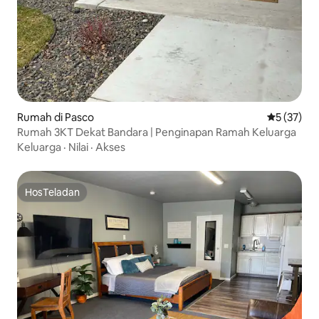
Rumah di Pasco
Nilai rata-
5 (37)
Rumah 3KT Dekat Bandara | Penginapan Ramah Keluarga
Keluarga
·
Nilai
·
Akses
HosTeladan
HosTeladan