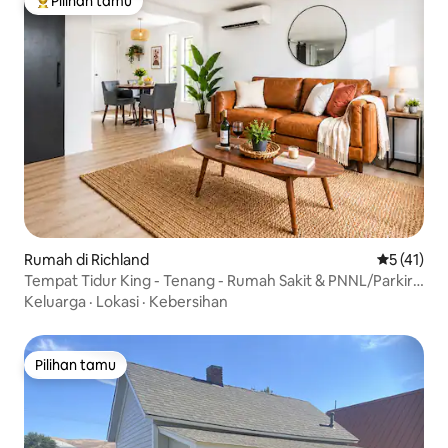
Pilihan tamu
Pilihan tamu terpopuler
Rumah di Richland
Nilai rata-
5 (41)
Tempat Tidur King - Tenang - Rumah Sakit & PNNL/Parkir
di Luar Jalan
Keluarga
·
Lokasi
·
Kebersihan
Pilihan tamu
Pilihan tamu