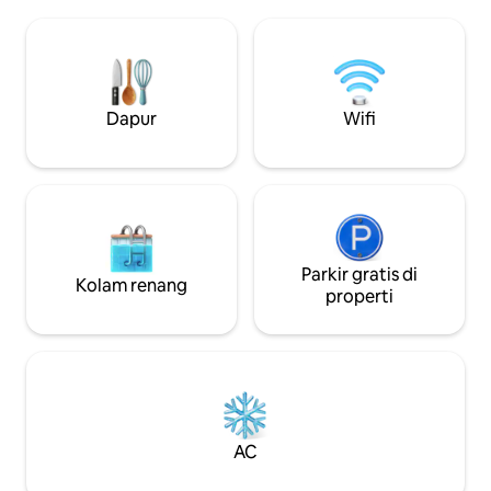
adalah apartemen 
Kayu + Tempat Api Unggun 🌳 Patio
bawah tanah di b
Pribadi 📚 Buku + Permainan Papan 🛎️
keluarga kami. Me
Tingkatkan kenyamanan masa inap
berusaha keras u
Anda dengan check-in lebih awal, tur
transfer suara, A
pribadi, dan kayu bakar Pelajari
mendengar langkah 
Dapur
Wifi
selengkapnya di bawah ini ⬇️
(terutama pukul 7 -
Parkir gratis di
Kolam renang
properti
AC