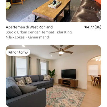
Apartemen di West Richland
Nilai rata-rata
4,77 (86)
Studio Urban dengan Tempat Tidur King
Nilai
·
Lokasi
·
Kamar mandi
Pilihan tamu
Pilihan tamu