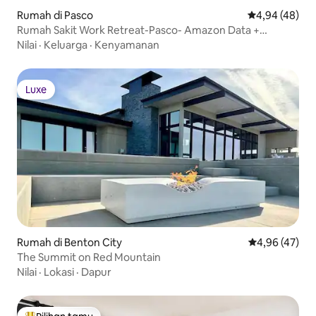
Rumah di Pasco
Nilai rata-rata
4,94 (48)
Rumah Sakit Work Retreat-Pasco- Amazon Data +
Lourdes
Nilai
·
Keluarga
·
Kenyamanan
Luxe
Luxe
Rumah di Benton City
Nilai rata-rata
4,96 (47)
The Summit on Red Mountain
Nilai
·
Lokasi
·
Dapur