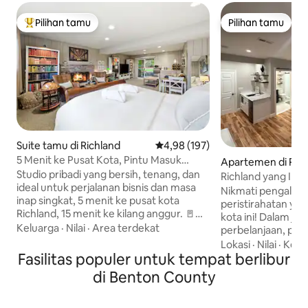
Pilihan tamu
Pilihan tamu
Pilihan tamu terpopuler
Pilihan tamu
Suite tamu di Richland
Nilai rata-rata 4,98 dari 5, 197 ul
4,98 (197)
5 Menit ke Pusat Kota, Pintu Masuk
Apartemen di Ric
Pribadi
Studio pribadi yang bersih, tenang, dan
Richland yang Inda
ideal untuk perjalanan bisnis dan masa
Nikmati pengalam
inap singkat, 5 menit ke pusat kota
peristirahatan yan
Richland, 15 menit ke kilang anggur. 🚪
kota ini! Dalam jara
Pintu Masuk Pribadi + Check-in Mandiri
Keluarga
·
Nilai
·
Area terdekat
perbelanjaan, pus
🚗 Parkir Jalanan Gratis Wi 🛜 - Fi
makan, dan kilang
Lokasi
·
Nilai
·
Kebe
Berkecepatan Tinggi. Meja 💻 Kerja 🛏️
Fasilitas populer untuk tempat berlibur
Bersantai di panc
Tempat Tidur Queen untuk 1–2 Orang 🧺
bersantai di tempa
di Benton County
Mesin Cuci + Pengering Dalam Unit ☕️
yang nyaman, atau
Bar Kopi + Kulkas + Microwave 🍿 Smart
stasiun kerja Anda sendiri.
TV 65" dengan HBO Max 🔥 Perapian