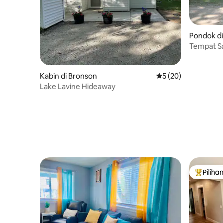
Pondok d
Tempat 
Kabin di Bronson
Nilai rata-rata 5 dar
5 (20)
Lake Lavine Hideaway
Piliha
Pilihan 