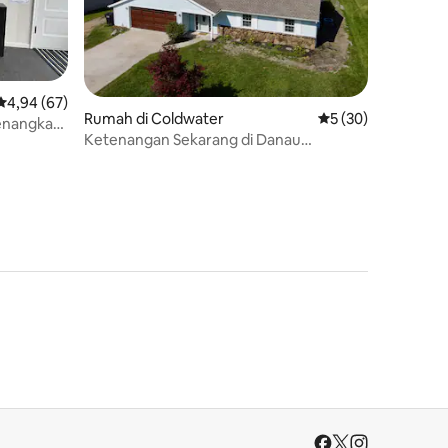
Nilai rata-rata 4,94 dari 5, 67 ulasan
4,94 (67)
Rumah di Coldwater
Nilai rata-rata 5 dar
5 (30)
enangkan
Ketenangan Sekarang di Danau
Coldwater