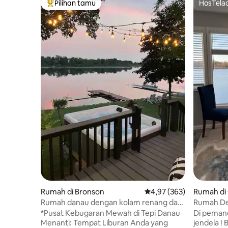
Pilihan tamu
HosTela
Pilihan tamu terpopuler
HosTela
Rumah di Bronson
Nilai rata-rata 4,97 dari 
4,97 (363)
Rumah di
Rumah danau dengan kolam renang dan
Rumah De
kayak
@Coldwate
*Pusat Kebugaran Mewah di Tepi Danau
Di pemand
Menikmat
Menanti: Tempat Liburan Anda yang
jendela !