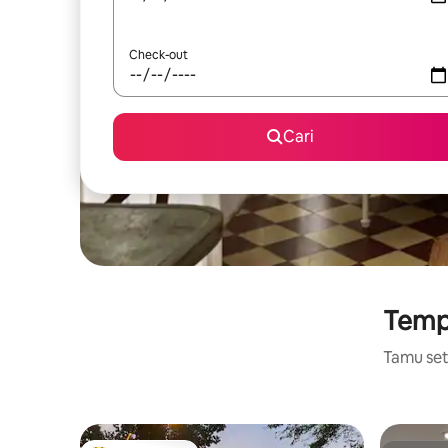
Check-out
Cari
Tempa
Tamu setu