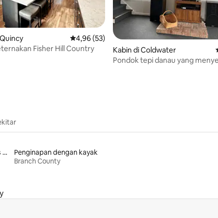
 Quincy
Nilai rata-rata 4,96 dari 5, 53 ulasan
4,96 (53)
ernakan Fisher Hill Country
i 5, 74 ulasan
Kabin di Coldwater
Pondok tepi danau yang meny
di Morrison Lake
kitar
Penginapan dengan akses ke danau
Penginapan dengan kayak
Branch County
y