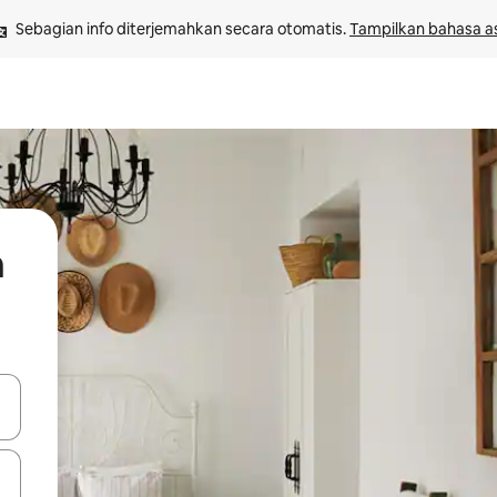
Sebagian info diterjemahkan secara otomatis. 
Tampilkan bahasa as
h
 tombol panah ke atas dan ke bawah atau jelajahi dengan sentuhan at