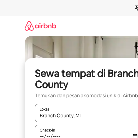
Lewatkan,
langsung
lihat
konten
Sewa tempat di Branc
County
Temukan dan pesan akomodasi unik di Airbnb
Lokasi
Jika hasil yang dicari tersedia, telusuri dengan
Check-in