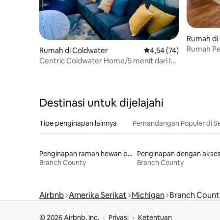
Rumah di
Rumah Pet
Rumah di Coldwater
Nilai rata-rata 4,54 dar
4,54 (74)
Centric Coldwater Home/5 menit dari I-
69
Destinasi untuk dijelajahi
Tipe penginapan lainnya
Pemandangan Populer di Se
Penginapan ramah hewan peliharaan
Branch County
Branch County
Airbnb
Amerika Serikat
Michigan
Branch Count
© 2026 Airbnb, Inc.
Privasi
Ketentuan