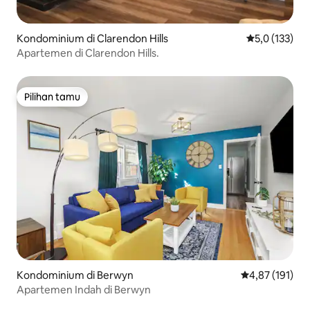
Kondominium di Clarendon Hills
Nilai rata-rata
5,0 (133)
Apartemen di Clarendon Hills.
Pilihan tamu
Pilihan tamu
Kondominium di Berwyn
Nilai rata-rata 
4,87 (191)
Apartemen Indah di Berwyn