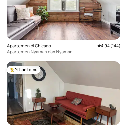
Apartemen di Chicago
Nilai rata-rata 
4,94 (144)
Apartemen Nyaman dan Nyaman
Pilihan tamu
Pilihan tamu terpopuler