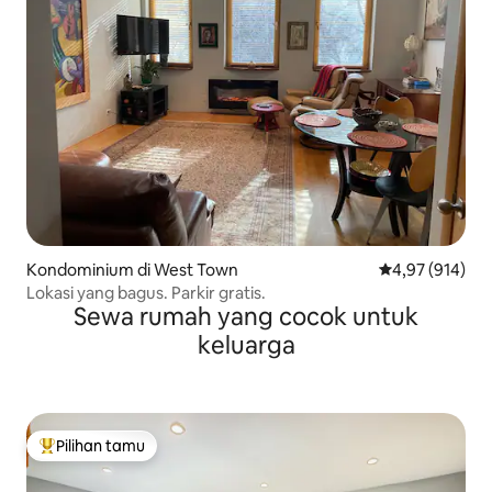
Kondominium di West Town
Nilai rata-rata 
4,97 (914)
Lokasi yang bagus. Parkir gratis.
Sewa rumah yang cocok untuk
keluarga
Pilihan tamu
Pilihan tamu terpopuler