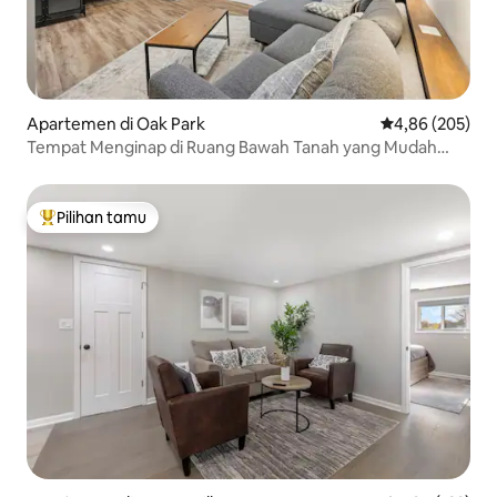
Apartemen di Oak Park
Nilai rata-rata 
4,86 (205)
Tempat Menginap di Ruang Bawah Tanah yang Mudah
Diakses dari Kota
Pilihan tamu
Pilihan tamu terpopuler