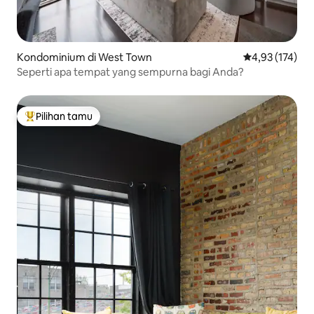
Kondominium di West Town
Nilai rata-rata 
4,93 (174)
Seperti apa tempat yang sempurna bagi Anda?
Pilihan tamu
Pilihan tamu terpopuler