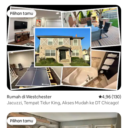
Pilihan tamu
Pilihan tamu
Rumah di Westchester
Nilai rata-rata 
4,96 (130)
Jacuzzi, Tempat Tidur King, Akses Mudah ke DT Chicago!
Pilihan tamu
Pilihan tamu