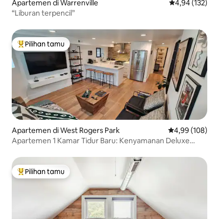
Apartemen di Warrenville
Nilai rata-rata 
4,94 (132)
“Liburan terpencil”
Pilihan tamu
Pilihan tamu terpopuler
Apartemen di West Rogers Park
Nilai rata-rata 
4,99 (108)
Apartemen 1 Kamar Tidur Baru: Kenyamanan Deluxe
dengan Kamar Mandi Spa
Pilihan tamu
Pilihan tamu terpopuler