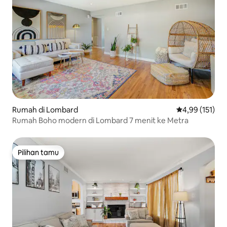
Rumah di Lombard
Nilai rata-rata 
4,99 (151)
Rumah Boho modern di Lombard 7 menit ke Metra
Pilihan tamu
Pilihan tamu