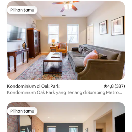
Pilihan tamu
Pilihan tamu
Kondominium di Oak Park
Nilai rata-rata
4,8 (387)
Kondominium Oak Park yang Tenang di Samping Metro
Green Line
Pilihan tamu
Pilihan tamu