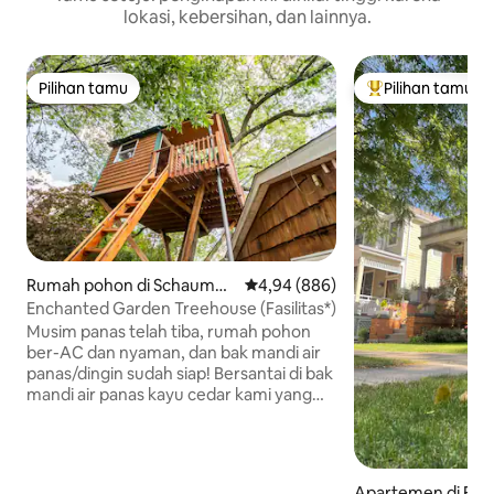
lokasi, kebersihan, dan lainnya.
Pilihan tamu
Pilihan tamu
Pilihan tamu
Pilihan tamu terp
Rumah pohon di Schaumbu
Nilai rata-rata 4,94 dari 5, 886 ul
4,94 (886)
rg
Enchanted Garden Treehouse (Fasilitas*)
Musim panas telah tiba, rumah pohon
ber-AC dan nyaman, dan bak mandi air
panas/dingin sudah siap! Bersantai di bak
mandi air panas kayu cedar kami yang
mewah, ramah 420, sangat pribadi, dan
sedalam 4 kaki, yang terletak di antara
pepohonan hijau, sementara bulan dan
bintang-bintang berputar di atas kepala,
Apartemen di Fore