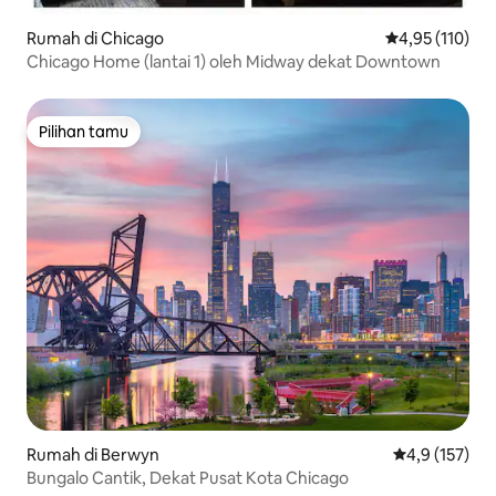
Rumah di Chicago
Nilai rata-rata 
4,95 (110)
Chicago Home (lantai 1) oleh Midway dekat Downtown
Pilihan tamu
Pilihan tamu
Rumah di Berwyn
Nilai rata-rata
4,9 (157)
Bungalo Cantik, Dekat Pusat Kota Chicago