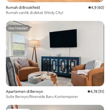
Rumah di Brookfield
Nilai rata-rat
4,9 (60)
Rumah cantik di dekat Windy City!
HosTeladan
HosTeladan
Apartemen di Berwyn
Nilai rata-rata
4,78 (51)
Suite Berwyn/Riverside Baru Kontemporer