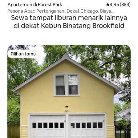
Apartemen di Forest Park
Nilai rata-rata 
4,95 (383)
Pesona Abad Pertengahan. Dekat Chicago. Biaya
Sewa tempat liburan menarik lainnya
Kebersihan Rendah!
di dekat Kebun Binatang Brookfield
Pilihan tamu
Pilihan tamu