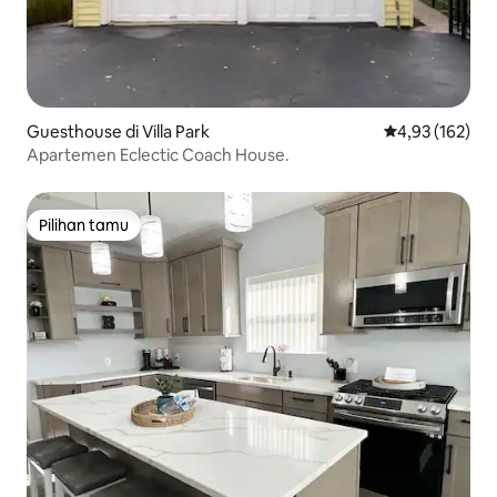
Guesthouse di Villa Park
Nilai rata-rata 
4,93 (162)
Apartemen Eclectic Coach House.
Pilihan tamu
Pilihan tamu