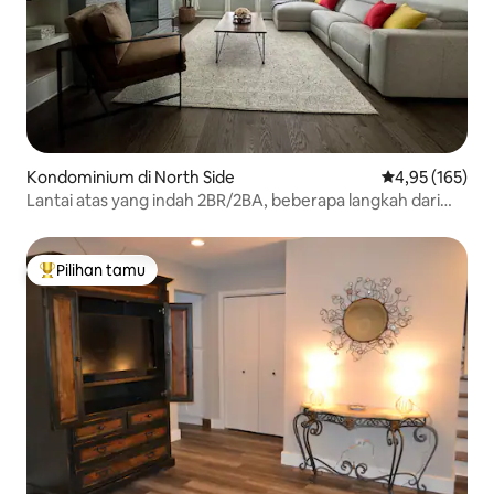
Kondominium di North Side
Nilai rata-rata 
4,95 (165)
Lantai atas yang indah 2BR/2BA, beberapa langkah dari
segalanya!
Pilihan tamu
Pilihan tamu terpopuler