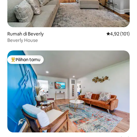
Rumah di Beverly
Nilai rata-rata 
4,92 (101)
Beverly House
Pilihan tamu
Pilihan tamu terpopuler