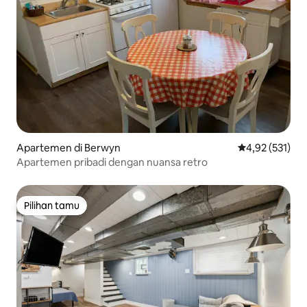
Apartemen di Berwyn
Nilai rata-rata 
4,92 (531)
Apartemen pribadi dengan nuansa retro
Pilihan tamu
Pilihan tamu