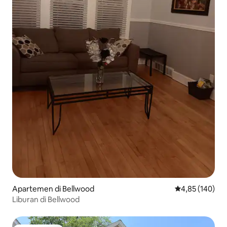
Apartemen di Bellwood
Nilai rata-rata 
4,85 (140)
Liburan di Bellwood