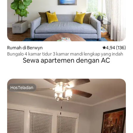
Rumah di Berwyn
Nilai rata-rata 
4,94 (136)
Bungalo 4 kamar tidur 3 kamar mandi lengkap yang indah
Sewa apartemen dengan AC
HosTeladan
HosTeladan