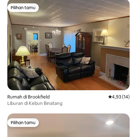
Pilihan tamu
Pilihan tamu
Rumah di Brookfield
Nilai rata-rata
4,93 (14)
Liburan di Kebun Binatang
Pilihan tamu
Pilihan tamu