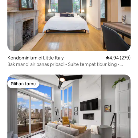
Kondominium di Little Italy
Nilai rata-rata 
4,94 (279)
Bak mandi air panas pribadi - Suite tempat tidur king -
Parkir gratis
Pilihan tamu
Pilihan tamu