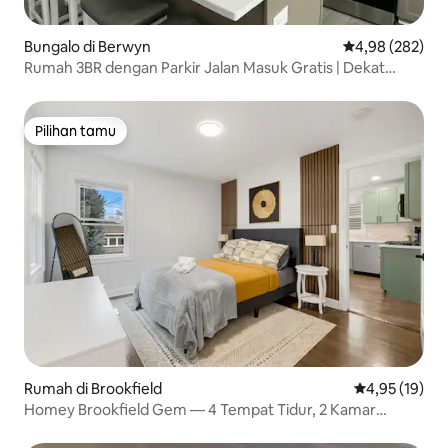
Bungalo di Berwyn
Nilai rata-rata 
4,98 (282)
Rumah 3BR dengan Parkir Jalan Masuk Gratis | Dekat
Chicago
Pilihan tamu
Pilihan tamu
Rumah di Brookfield
Nilai rata-rata
4,95 (19)
Homey Brookfield Gem — 4 Tempat Tidur, 2 Kamar
Mandi, Halaman Luas