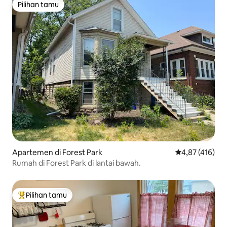
Pilihan tamu
Pilihan tamu
Apartemen di Forest Park
Nilai rata-rata 
4,87 (416)
Rumah di Forest Park di lantai bawah.
Pilihan tamu
Pilihan tamu terpopuler