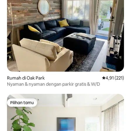
Rumah di Oak Park
Nilai rata-rata 
4,91 (221)
Nyaman & nyaman dengan parkir gratis & W/D
Pilihan tamu
Pilihan tamu