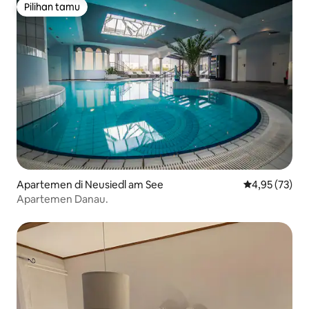
Pilihan tamu
Pilihan tamu
Apartemen di Neusiedl am See
Nilai rata-rata
4,95 (73)
Apartemen Danau.