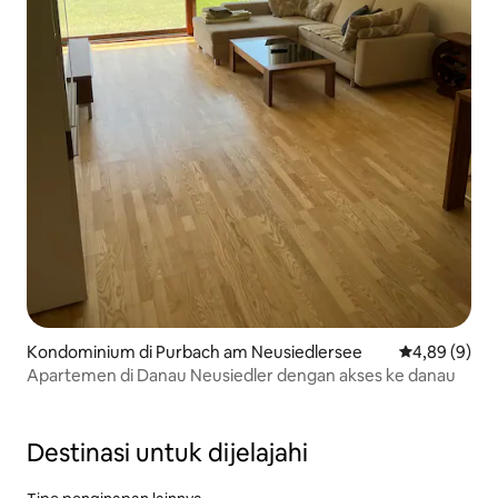
Kondominium di Purbach am Neusiedlersee
Nilai rata-rat
4,89 (9)
Apartemen di Danau Neusiedler dengan akses ke danau
Destinasi untuk dijelajahi