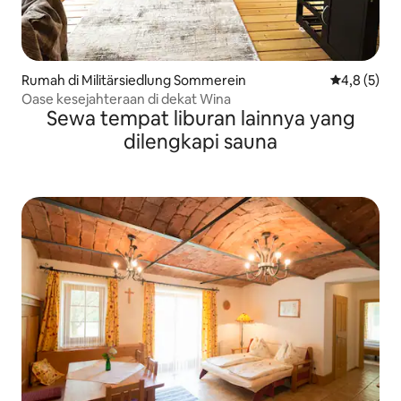
Rumah di Militärsiedlung Sommerein
Nilai rata-r
4,8 (5)
Oase kesejahteraan di dekat Wina
Sewa tempat liburan lainnya yang
dilengkapi sauna