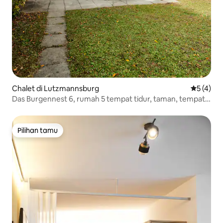
Chalet di Lutzmannsburg
Nilai rata
5 (4)
Das Burgennest 6, rumah 5 tempat tidur, taman, tempat
parkir
Pilihan tamu
Pilihan tamu