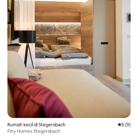
Rumah kecil di Stegersbach
Nilai rata
5 (9)
Finy Homes Stegersbach