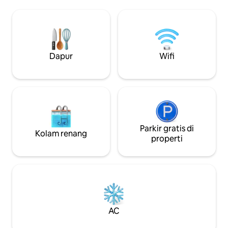
furnitur desain, i
mengundang Anda untuk berkumpul,
tinggi, AC, TV pint
sementara taman & teras menawarkan
ruang kerja, dan
tempat yang sempurna untuk malam
adalah standar. De
musim panas. Bersantai di kolam renang
m2, Anda bisa tin
luar ruangan atau di bak mandi air panas
dan menjelajahi 
atau sauna. 7 kamar tidur, kamar mandi -
Dapur
Wifi
yang luar biasa.
kenyamanan bagi semua tamu. Sauna &
bak mandi air panas hanya atas
permintaan.
Parkir gratis di
Kolam renang
properti
AC