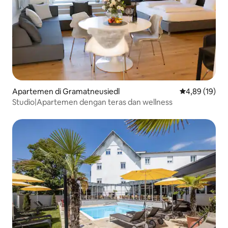
Apartemen di Gramatneusiedl
Nilai rata-rata
4,89 (19)
Studio|Apartemen dengan teras dan wellness