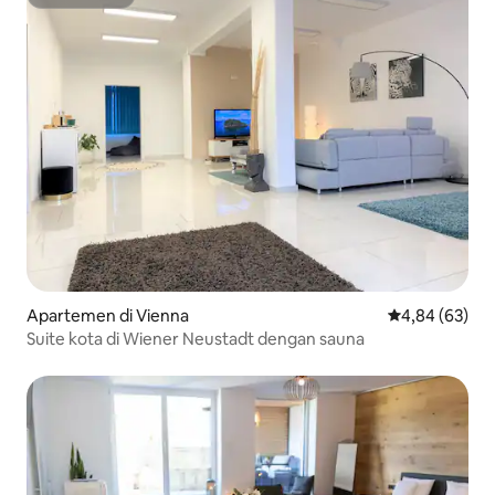
HosTeladan
Apartemen di Vienna
Nilai rata-rata
4,84 (63)
Suite kota di Wiener Neustadt dengan sauna