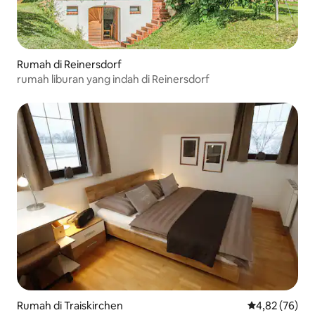
Rumah di Reinersdorf
rumah liburan yang indah di Reinersdorf
Rumah di Traiskirchen
Nilai rata-rata
4,82 (76)