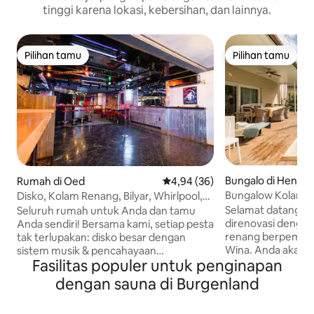
tinggi karena lokasi, kebersihan, dan lainnya.
Pilihan tamu
Pilihan tamu
Pilihan tamu
Pilihan tamu
Bungalo di Henner
Rumah di Oed
Nilai rata-rata 4,94 dari 5, 36 ul
4,94 (36)
Wien
Bungalow Kolam R
Disko, Kolam Renang, Bilyar, Whirlpool,
Kota Wina
Sauna, dan banyak lagi.
Selamat datang di
Seluruh rumah untuk Anda dan tamu
direnovasi denga
Anda sendiri! Bersama kami, setiap pesta
renang berpemanas
tak terlupakan: disko besar dengan
Wina. Anda akan b
sistem musik & pencahayaan
Fasilitas populer untuk penginapan
atau di bandara d
memastikan suasana pesta, ditambah
Interior dan tera
biliar, panah, sepak bola meja, dan video
dengan sauna di Burgenland
cinta dan dengan 
game untuk banyak kesenangan. Area
Architects yang d
makan yang luas dengan dapur