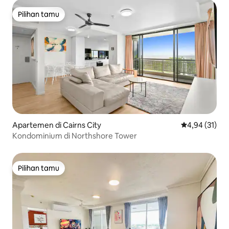
Pilihan tamu
Pilihan tamu
Apartemen di Cairns City
Nilai rata-rata
4,94 (31)
Kondominium di Northshore Tower
Pilihan tamu
Pilihan tamu