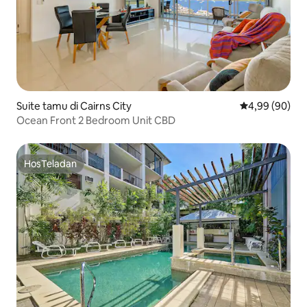
Suite tamu di Cairns City
Nilai rata-rata
4,99 (90)
Ocean Front 2 Bedroom Unit CBD
HosTeladan
HosTeladan