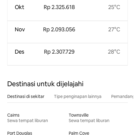
Okt
Rp 2.325.618
25°C
Nov
Rp 2.093.056
27°C
Des
Rp 2.307.729
28°C
Destinasi untuk dijelajahi
Destinasi di sekitar
Tipe penginapan lainnya
Pemandangan
Cairns
Townsville
Sewa tempat liburan
Sewa tempat liburan
Port Douglas
Palm Cove