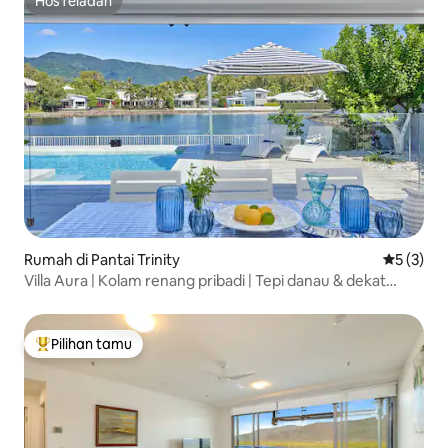
HosTeladan
HosTeladan
Rumah di Pantai Trinity
Nilai rata
5 (3)
Villa Aura | Kolam renang pribadi | Tepi danau & dekat
pantai
Pilihan tamu
Pilihan tamu terpopuler