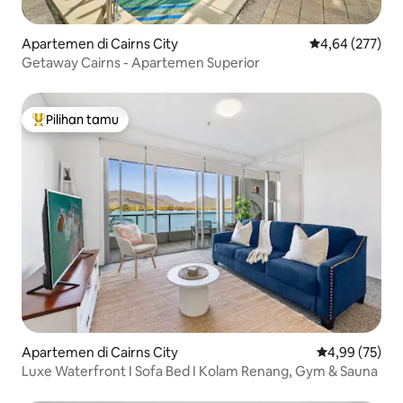
Apartemen di Cairns City
Nilai rata-rata 
4,64 (277)
Getaway Cairns - Apartemen Superior
Pilihan tamu
Pilihan tamu terpopuler
Apartemen di Cairns City
Nilai rata-rata
4,99 (75)
Luxe Waterfront I Sofa Bed I Kolam Renang, Gym & Sauna