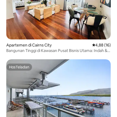
Apartemen di Cairns City
Nilai rata-rata
4,88 (16)
Bangunan Tinggi di Kawasan Pusat Bisnis Utama: Indah &
Terpusat
HosTeladan
HosTeladan