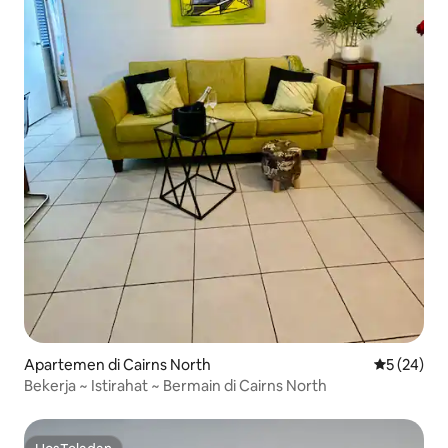
Apartemen di Cairns North
Nilai rata-r
5 (24)
Bekerja ~ Istirahat ~ Bermain di Cairns North