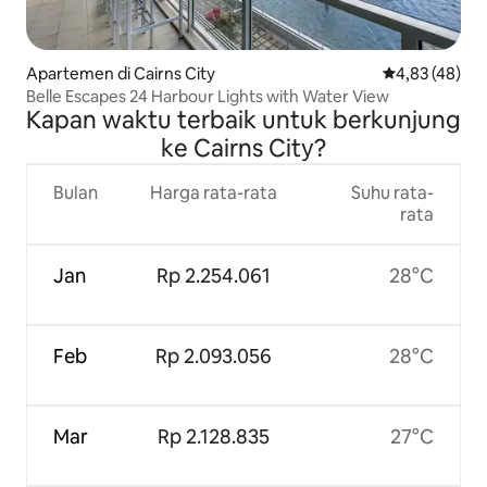
Apartemen di Cairns City
Nilai rata-rata
4,83 (48)
Belle Escapes 24 Harbour Lights with Water View
Kapan waktu terbaik untuk berkunjung
ke Cairns City?
Bulan
Harga rata-rata
Suhu rata-
rata
Jan
Rp 2.254.061
28°C
Feb
Rp 2.093.056
28°C
Mar
Rp 2.128.835
27°C