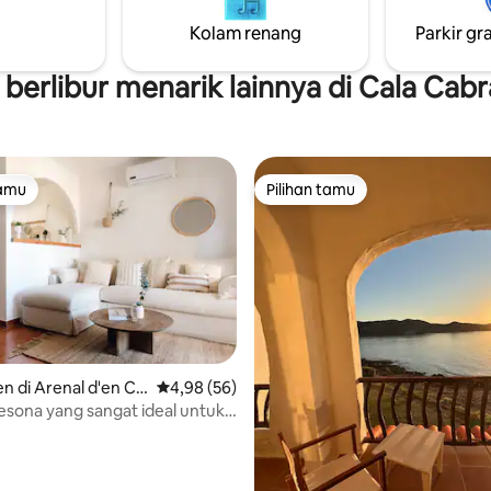
gsung ke laut, berselancar
menit atau berkendara 3 meni
dan semangat Mediterania yang
mobil.
Kolam renang
Parkir gra
. Tempat untuk memutuskan
.
berlibur menarik lainnya di Cala Cabr
tamu
Pilihan tamu
tamu
Pilihan tamu
 di Arenal d'en Ca
Nilai rata-rata 4,98 dari 5, 56 ulasan
4,98 (56)
sona yang sangat ideal untuk
i 5, 11 ulasan