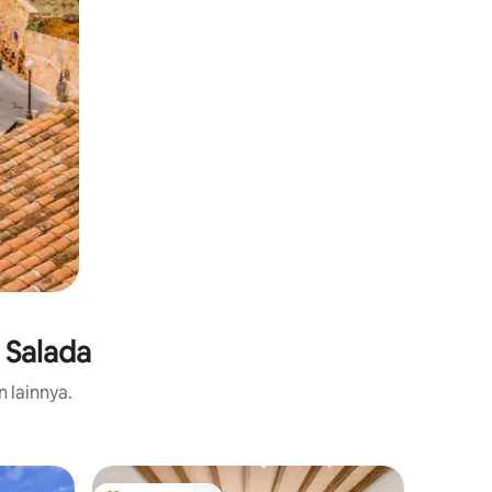
a Salada
n lainnya.
Aparteme