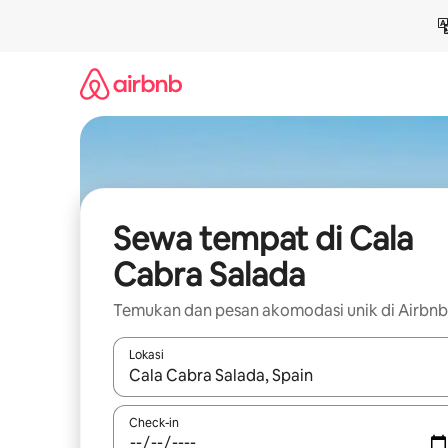
Lewatkan,
langsung
lihat
konten
Sewa tempat di Cala
Cabra Salada
Temukan dan pesan akomodasi unik di Airbnb
Lokasi
Jika hasil yang dicari tersedia, telusuri dengan
Check-in