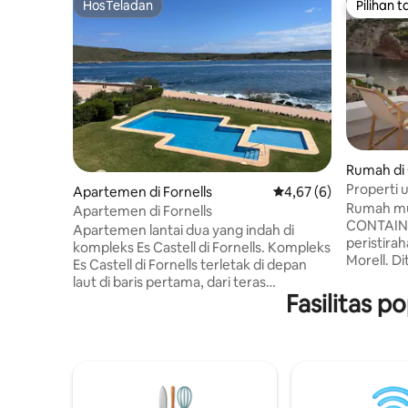
HosTeladan
Pilihan 
HosTeladan
Pilihan 
Rumah di 
Properti 
Apartemen di Fornells
Nilai rata-rata 4,67 da
4,67 (6)
Menorca
Rumah mu
Apartemen di Fornells
CONTAIN L
Apartemen lantai dua yang indah di
peristirah
kompleks Es Castell di Fornells. Kompleks
Morell. Di
Es Castell di Fornells terletak di depan
Architect
laut di baris pertama, dari teras
direnovas
Fasilitas p
apartemen Anda dapat menikmati
berkualit
pemandangan spektakuler teluk Fornell.
pada penc
Tempat ini memiliki akses ke kolam
langkah da
renang megah di tepi laut, dan ke area
menawarka
berenang yang dilindungi di laut.
sarapan d
Apartemen ini terdiri dari kamar tidur
matahari 
dengan tempat tidur double dan kamar