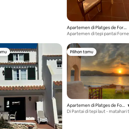
Apartemen di Platges de Forne
lls
Apartemen di tepi pantai Fornel
Menorca
tamu
Pilihan tamu
tamu
Pilihan tamu
i 5, 14 ulasan
Apartemen di Platges de For
nells
Di Pantai di tepi laut - matahar
- bintang-bintang