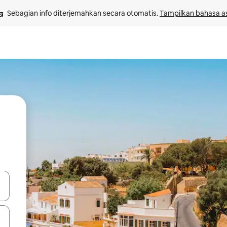
Sebagian info diterjemahkan secara otomatis. 
Tampilkan bahasa as
 tombol panah ke atas dan ke bawah atau jelajahi dengan sentuhan at