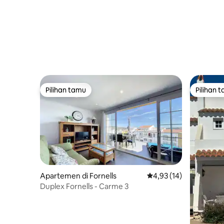
umum; Kamar mandi, 2 x Kamar Tidur
Pilihan tamu
Pilihan 
Pilihan tamu
Pilihan 
Apartemen di Fornells
Nilai rata-rata 4,93 dar
4,93 (14)
Duplex Fornells - Carme 3