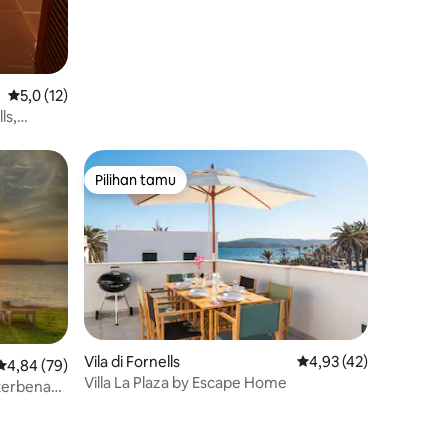
Nilai rata-rata 5,0 dari 5, 12 ulasan
5,0 (12)
ls,
Pilihan tamu
Pilihan tamu
Vila di Fornells
Nilai rata-rata 4,93 dar
4,93 (42)
Nilai rata-rata 4,84 dari 5, 79 ulasan
4,84 (79)
Villa La Plaza by Escape Home
i terbenam