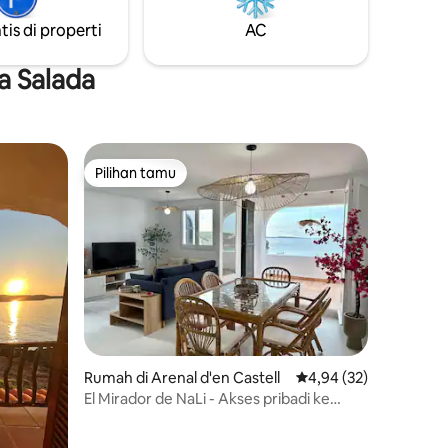
t dengan
teman.
tis di properti
AC
a Salada
Pilihan tamu
Pilihan tamu
Rumah di Arenal d'en Castell
Nilai rata-rata 4,94 dar
4,94 (32)
El Mirador de NaLi - Akses pribadi ke
pantai