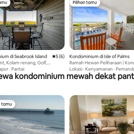
tamu
Pilihan tamu
tamu
Pilihan tamu
ri 5, 8 ulasan
um di Seabrook Island
Nilai rata-rata 5 dari 5, 6 ulasan
5 (6)
Kondominium di Isle of Palms
t, Kolam renang, Golf,
Ramah Hewan Peliharaan | Ko
 1353 PW
Tepi Laut Lantai Satu 3 Kamar Ti
apur
·
Pantai
Lokasi
·
Kenyamanan
·
Pemand
ewa kondominium mewah dekat pant
n tamu
tamu terpopuler