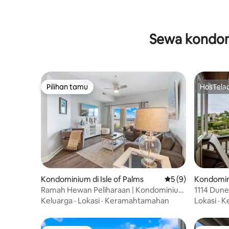
Sewa kondom
Pilihan tamu
HosTela
Pilihan tamu
HosTela
Kondominium di Isle of Palms
Nilai rata-rata 5 da
5 (9)
Kondomini
Ramah Hewan Peliharaan | Kondominium
1114 Dunes
3 Kamar Tidur Tepi Laut Dengan Kolam
Keluarga
·
Lokasi
·
Keramahtamahan
Lokasi
·
K
Renang |