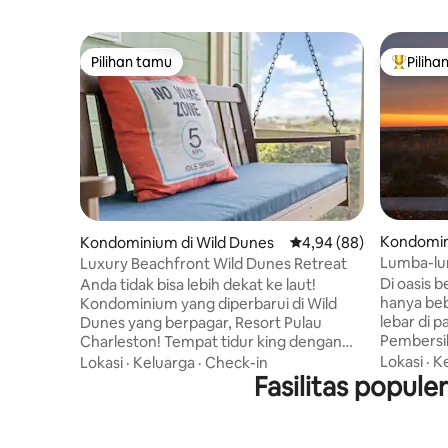
Pilihan tamu
Piliha
Pilihan tamu
Pilihan 
Kondomini
Kondominium di Wild Dunes
Nilai rata-rata 4,94 dari
4,94 (88)
and
Lumba-lu
Luxury Beachfront Wild Dunes Retreat
Villa Tepi 
Di oasis b
Anda tidak bisa lebih dekat ke laut!
hanya beb
Kondominium yang diperbarui di Wild
lebar di pa
Dunes yang berpagar, Resort Pulau
Pembersih
Charleston! Tempat tidur king dengan
unit ujung
seprai berkualitas, ranjang sofa queen
Lokasi
·
K
Lokasi
·
Keluarga
·
Check-in
tidur sun
yang dapat ditarik, TV layar datar, mesin
Fasilitas popul
tempat ti
cuci, pengering, dan dapur yang
Kamar Mand
dilengkapi tidak hanya dengan
yang dil
perlengkapan dasar, tetapi juga pembuat