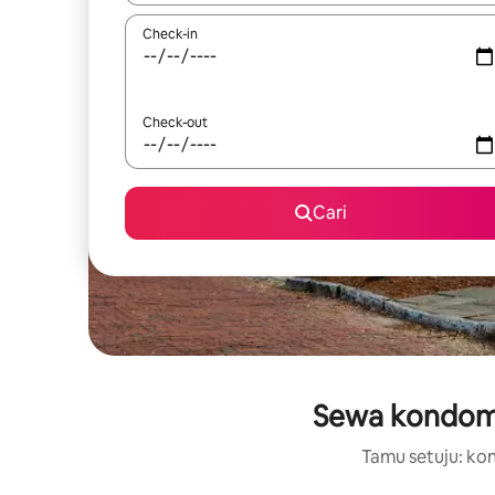
Check-in
Check-out
Cari
Sewa kondomin
Tamu setuju: kon