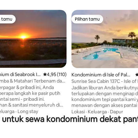
n tamu
Pilihan tamu
tamu terpopuler
Pilihan tamu
um di Seabrook Isl
Nilai rata-rata 4,95 dari 5, 110 ulasan
4,95 (110)
 5, 88 ulasan
Kondominium di Isle of Palm
N
s
mba & Matahari Terbenam dari
Sunrise Sea Cabin 137C - Isle of
Pantai Ini!
Carolina Selatan!
erpagar & pribadi ini, Anda
Jadikan liburan Anda berikutny
erapa langkah ke pasir putih
terlupakan dengan menginap d
ntai semi - pribadi ini.
kondominium tepi pantai kami 
an & sanitasi menyeluruh di
menawan dengan akses pantai p
 lantai 1 ini tidur 4 di tempat
kolam renang (tidak dipanaskan
eluarga
·
Long stay
Lokasi
·
Keluarga
·
Dapur
gguhan, K di kamar tidur &
er untuk sewa kondominium dekat pant
buka sepanjang tahun), dan sa
dur Q Murphy di ruang tamu. 2
dermaga di kota ini! Saksikan m
i Lengkap. Smart TV. Dapur
terbit dari balkon atau berjalan-
engkapi menyediakan semua
sepanjang pantai untuk merasa