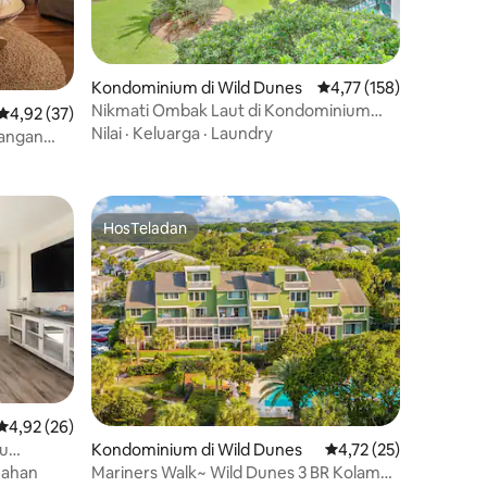
Kondominium di Wild Dunes
Nilai rata-rata 4,77 dari
4,77 (158)
Nikmati Ombak Laut di Kondominium
Nilai rata-rata 4,92 dari 5, 37 ulasan
4,92 (37)
Tepi Pantai ini
Nilai
·
Keluarga
·
Laundry
dangan
3 Kamar
HosTeladan
HosTeladan
Nilai rata-rata 4,92 dari 5, 26 ulasan
4,92 (26)
ru
Kondominium di Wild Dunes
Nilai rata-rata 4,72 dar
4,72 (25)
ahan
Mariners Walk~ Wild Dunes 3 BR Kolam