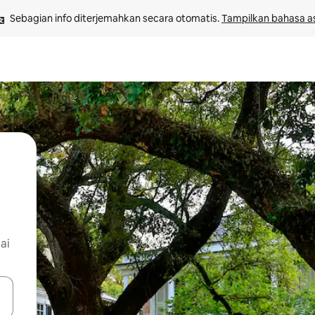
Sebagian info diterjemahkan secara otomatis. 
Tampilkan bahasa as
ai
 tombol panah ke atas dan ke bawah atau jelajahi dengan sentuhan at