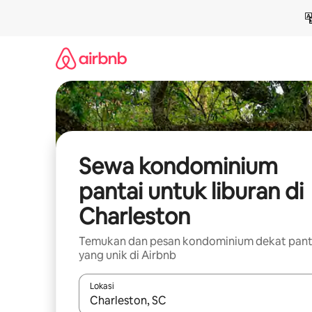
Lewatkan,
langsung
lihat
konten
Sewa kondominium
pantai untuk liburan di
Charleston
Temukan dan pesan kondominium dekat pant
yang unik di Airbnb
Lokasi
Jika hasil yang dicari tersedia, telusuri dengan