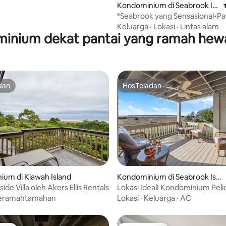
Kondominium di Seabrook Isl
and
*Seabrook yang Sensasional•Pa
Pribadi•Kolam Renang Resor
Keluarga
·
Lokasi
·
Lintas alam
inium dekat pantai yang ramah hewa
dan
HosTeladan
dan
HosTeladan
ri 5, 9 ulasan
um di Kiawah Island
Kondominium di Seabrook Isla
nd
ide Villa oleh Akers Ellis Rentals
Lokasi Ideal! Kondominium Pel
yang Ramah Hewan Peliharaan!
eramahtamahan
Lokasi
·
Keluarga
·
AC