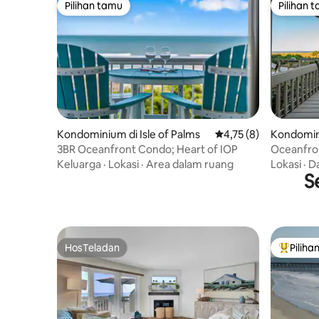
Pilihan tamu
Pilihan 
Pilihan tamu
Pilihan 
Kondominium di Isle of Palms
Nilai rata-rata 4,75 da
4,75 (8)
Kondomini
3BR Oceanfront Condo; Heart of IOP
Oceanfron
Berkuda!
Keluarga
·
Lokasi
·
Area dalam ruang
Lokasi
·
D
S
HosTeladan
Piliha
HosTeladan
Pilihan 