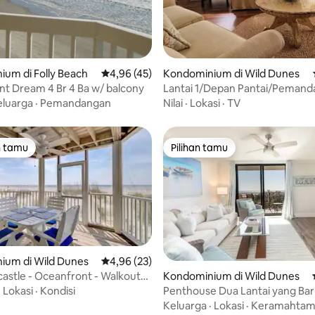
um di Folly Beach
Nilai rata-rata 4,96 dari 5, 45 ulasan
4,96 (45)
Kondominium di Wild Dunes
Oceanfront Dream 4 Br 4 Ba w/ balcony
Lantai 1/Depan Pantai/Peman
Kolam Renang/3 Kamar Tidur/
eluarga
·
Pemandangan
Nilai
·
Lokasi
·
TV
Mandi/8 Tempat Tidur
n tamu
Pilihan tamu
tamu terpopuler
Pilihan tamu
ium di Wild Dunes
Nilai rata-rata 4,96 dari 5, 23 ulasan
4,96 (23)
 5, 82 ulasan
astle - Oceanfront - Walkout
Kondominium di Wild Dunes
ach - New
·
Lokasi
·
Kondisi
Penthouse Dua Lantai yang Ba
Direnovasi di Tepi Laut
Keluarga
·
Lokasi
·
Keramahtam