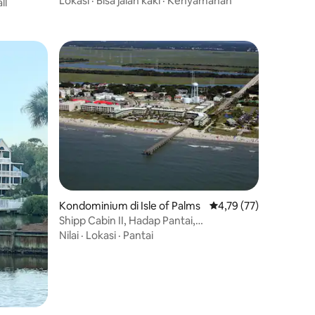
Lokasi
·
Bisa jalan kaki
·
Kenyamanan
ll
Kondominium di Isle of Palms
Nilai rata-rata 4,79 dar
4,79 (77)
Shipp Cabin II, Hadap Pantai,
Berkapasitas 6 Orang, Dermaga
Nilai
·
Lokasi
·
Pantai
Memancing