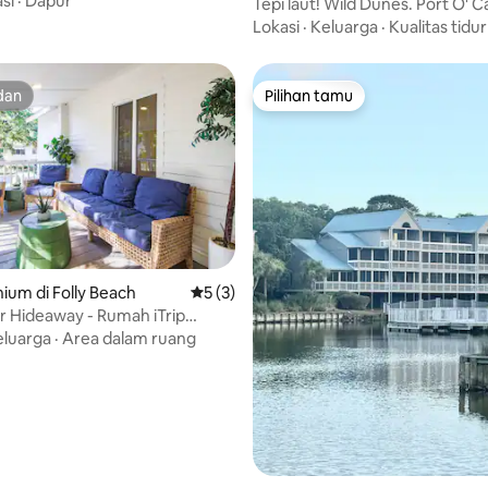
si
·
Dapur
Tepi laut! Wild Dunes. Port O' Ca
Lokasi
·
Keluarga
·
Kualitas tidur
dan
Pilihan tamu
dan
Pilihan tamu
um di Folly Beach
Nilai rata-rata 5 dari 5, 3 ulasan
5 (3)
 5, 174 ulasan
 Hideaway - Rumah iTrip
on
eluarga
·
Area dalam ruang