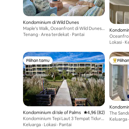
Kondominium di Wild Dunes
Maple's Walk, Oceanfront di Wild Dunes,
Kondomini
Kepulauan
Tenang
·
Area terdekat
·
Pantai
Lokasi
·
K
Pilihan tamu
Piliha
Pilihan tamu
Pilihan 
Kondomin
Kondominium di Isle of Palms
Nilai rata-rata 4,96 dari
4,96 (82)
The Sandc
to the Be
Kondominium Tepi Laut 3 Tempat Tidur 3
Keluarga
Kamar Mandi yang Luas dengan Kolam
Keluarga
·
Lokasi
·
Pantai