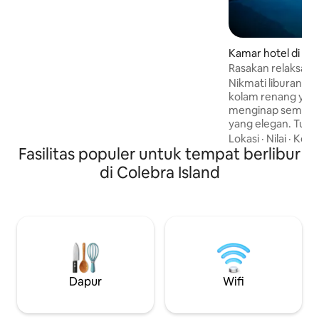
angin alami dari padang rumput. Nikmati
pemandangan nyaman di ruang hijau
terbuka. Kolam renang berendam untuk
menyejukkan diri, menyaksikan matahari
Kamar hotel di L
terbenam di pegunungan & melakukan
berbagai aktivitas yang tersedia di lokasi
Rasakan relaksasi 
yang bisa Anda & orang cintai nikmati.
Nikmati liburan m
kolam renang yang
menginap semalam
yang elegan. Tubu
menawarkan oasis
Lokasi
·
Nilai
·
Kola
Fasilitas populer untuk tempat berlibur
relaksasi dan pen
Nikmati suasana y
di Colebra Island
bersantai dengan 
berjemur di bawah
menikmati koktai
Dengan pemandan
yang menakjubka
dirancang untuk 
Saat matahari ter
keajaiban malam d
Dapur
Wifi
bintang, ciptakan
berlangsung seum