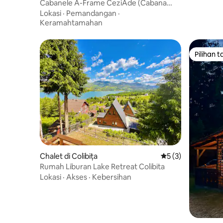
Cabanele A-Frame CeziAde (Cabana
Ade)
Lokasi
·
Pemandangan
·
Keramahtamahan
Pilihan 
Pilihan 
Chalet di Colibița
Nilai rata-rata 5 da
5 (3)
Rumah Liburan Lake Retreat Colibita
Lokasi
·
Akses
·
Kebersihan