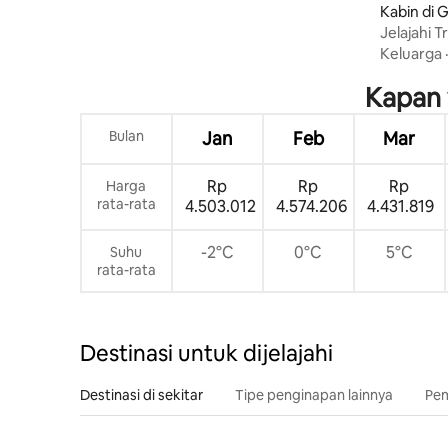
Kabin di G
Jelajahi T
Pedesaan
Keluarga
Kapan 
Bulan
Jan
Feb
Mar
Rp
Rp
Rp
Harga
rata-rata
4.503.012
4.574.206
4.431.819
-2°C
0°C
5°C
Suhu
rata-rata
Destinasi untuk dijelajahi
Destinasi di sekitar
Tipe penginapan lainnya
Pem