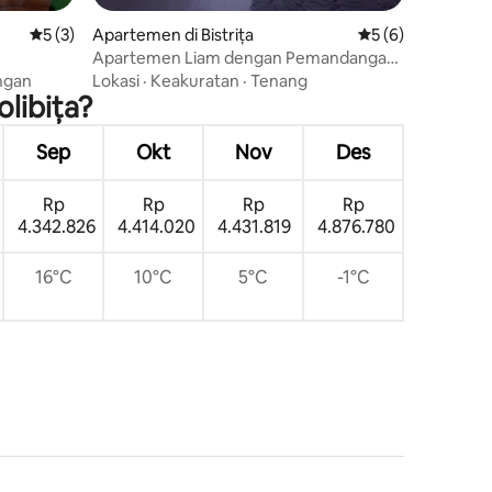
Nilai rata-rata 5 dari 5, 3 ulasan
5 (3)
Apartemen di Bistrița
Nilai rata-rata 5 da
5 (6)
Apartemen Liam dengan Pemandangan
Danau
ngan
Lokasi
·
Keakuratan
·
Tenang
libița?
Sep
Okt
Nov
Des
Rp
Rp
Rp
Rp
4.342.826
4.414.020
4.431.819
4.876.780
16°C
10°C
5°C
-1°C