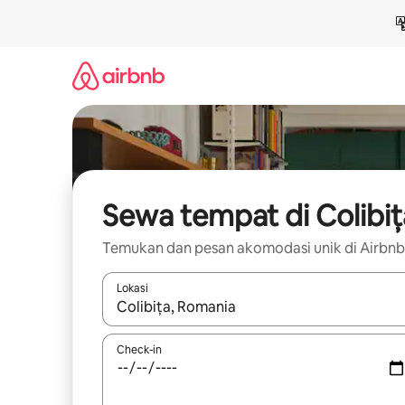
Lewatkan,
langsung
lihat
konten
Sewa tempat di Colibiț
Temukan dan pesan akomodasi unik di Airbnb
Lokasi
Jika hasil yang dicari tersedia, telusuri dengan
Check-in