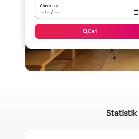
Check-out
Cari
Statisti