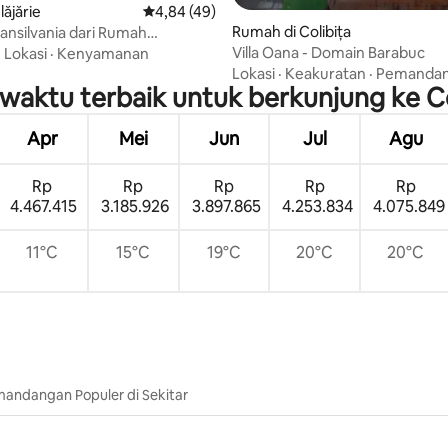
lăjărie
Nilai rata-rata 4,84 dari 5, 49 ulasan
4,84 (49)
Rumah di Colibița
ransilvania dari Rumah
 Anda
Villa Oana - Domain Barabuc
·
Lokasi
·
Kenyamanan
Lokasi
·
Keakuratan
·
Pemanda
waktu terbaik untuk berkunjung ke Co
Apr
Mei
Jun
Jul
Agu
Rp
Rp
Rp
Rp
Rp
4.467.415
3.185.926
3.897.865
4.253.834
4.075.849
11°C
15°C
19°C
20°C
20°C
andangan Populer di Sekitar