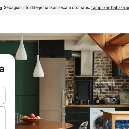
Sebagian info diterjemahkan secara otomatis. 
Tampilkan bahasa as
a
 tombol panah ke atas dan ke bawah atau jelajahi dengan sentuhan at