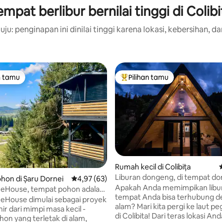
empat berlibur bernilai tinggi di Colibi
ju: penginapan ini dinilai tinggi karena lokasi, kebersihan, da
n tamu
Pilihan tamu
tamu terpopuler
Pilihan tamu terpopuler
Rumah kecil di Colibița
Liburan dongeng, di tempat do
on di Șaru Dornei
Nilai rata-rata 4,97 dari 5, 63 ulasan
4,97 (63)
Frame
Apakah Anda memimpikan libu
eeHouse, tempat pohon adalah
tempat Anda bisa terhubung 
kamar Anda!
eHouse dimulai sebagai proyek
alam? Mari kita pergi ke laut 
ahir dari mimpi masa kecil -
di Colibita! Dari teras lokasi Anda bisa
on yang terletak di alam,