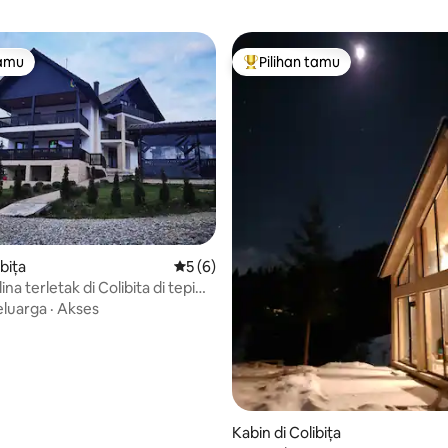
tamu
Pilihan tamu
tamu
Pilihan tamu terpopuler
ibița
Nilai rata-rata 5 dari 5, 6 ulasan
5 (6)
ina terletak di Colibita di tepi
eluarga
·
Akses
ri 5, 5 ulasan
Kabin di Colibița