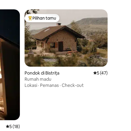
Pilihan tamu
Pilihan tamu terpopuler
Pondok di Bistrița
Nilai rata-rata 5 dar
5 (47)
Rumah madu
Lokasi
·
Pemanas
·
Check-out
Nilai rata-rata 5 dari 5, 18 ulasan
5 (18)