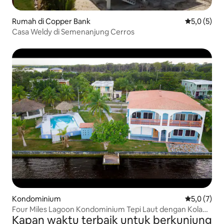
Rumah di Copper Bank
Nilai rata-r
5,0 (5)
Casa Weldy di Semenanjung Cerros
Kondominium
Nilai rata-r
5,0 (7)
Four Miles Lagoon Kondominium Tepi Laut dengan Kolam
Kapan waktu terbaik untuk berkunjung
Renang #3