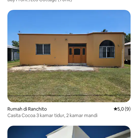
Rumah di Ranchito
Nilai rata-r
5,0 (9)
Casita Cocoa 3 kamar tidur, 2 kamar mandi