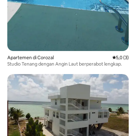
Apartemen di Corozal
Nilai rata-r
5,0 (3)
Studio Tenang dengan Angin Laut berperabot lengkap.