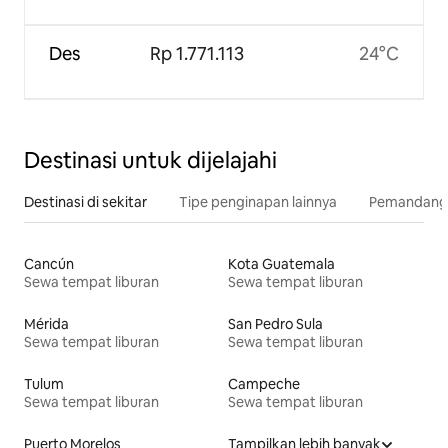
Des
Rp 1.771.113
24°C
Destinasi untuk dijelajahi
Destinasi di sekitar
Tipe penginapan lainnya
Pemandangan
Cancún
Kota Guatemala
Sewa tempat liburan
Sewa tempat liburan
Mérida
San Pedro Sula
Sewa tempat liburan
Sewa tempat liburan
Tulum
Campeche
Sewa tempat liburan
Sewa tempat liburan
Puerto Morelos
Tampilkan lebih banyak