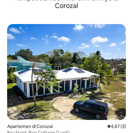
Corozal
Apartemen di Corozal
Nilai rata-rat
4,67 (3)
Bay Front /Eco Cottage (1 unit)