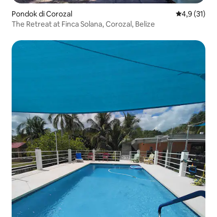
Pondok di Corozal
Nilai rata-ra
4,9 (31)
The Retreat at Finca Solana, Corozal, Belize