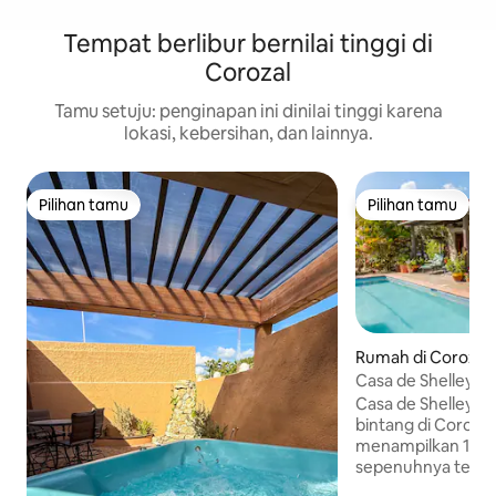
Tempat berlibur bernilai tinggi di
Corozal
Tamu setuju: penginapan ini dinilai tinggi karena
lokasi, kebersihan, dan lainnya.
Pilihan tamu
Pilihan tamu
Pilihan tamu
Pilihan tamu
Rumah di Corozal
Casa de Shelley 
Mewah - 2 Tempat
Casa de Shelley ad
bintang di Corozal
menampilkan 1 br,
sepenuhnya terpis
Luxury Poolhouse. 