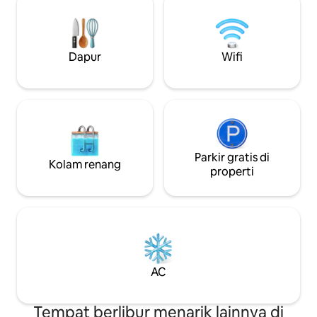
cocok untuk bersantai di penghujung
hari. Disiapkan dengan cermat untuk
masa inap yang menyenangkan dan
praktis, rumah ini mencakup semua
Dapur
Wifi
yang mungkin Anda butuhkan: WiFi,
parkir berpagar, peralatan dapur,
handuk, fasilitas, dan sentuhan kecil
yang akan membuat Anda merasa
seperti di rumah sendiri. Terletak di area
perumahan Chetumal yang tenang dan
aman, hanya 30 menit dari Bacalar
Lagoon yang menakjubkan, dengan
Parkir gratis di
Kolam renang
akses mudah ke restoran, toko, dan
properti
tempat wisata lokal. Baik Anda
berkunjung untuk bersantai atau bisnis,
La Casa de Don George menawarkan
keseimbangan sempurna antara
kenyamanan, privasi, dan
keramahtamahan. 🌴
AC
Tempat berlibur menarik lainnya di