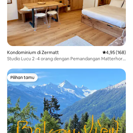
Kondominium di Zermatt
Nilai rata-rata 
4,95 (168)
Studio Lucu 2 -4 orang dengan Pemandangan Matterhorn
kecil
Pilihan tamu
Pilihan tamu