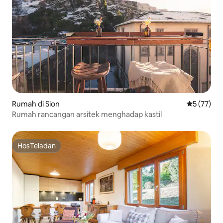
Rumah di Sion
Nilai rata-
5 (77)
Rumah rancangan arsitek menghadap kastil
HosTeladan
HosTeladan