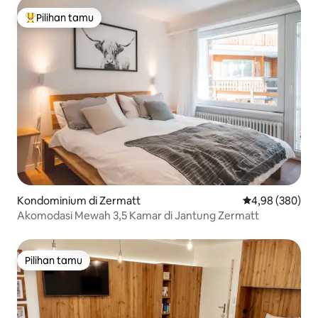
Pilihan tamu
Pilihan tamu terpopuler
Kondominium di Zermatt
Nilai rata-rata 
4,98 (380)
Akomodasi Mewah 3,5 Kamar di Jantung Zermatt
Pilihan tamu
Pilihan tamu