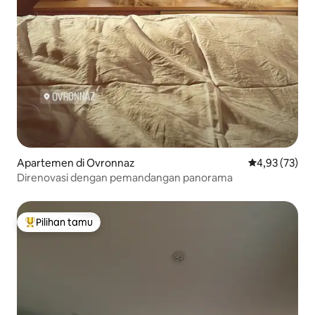
Apartemen di Ovronnaz
Nilai rata-rata
4,93 (73)
Direnovasi dengan pemandangan panorama
Pilihan tamu
Pilihan tamu terpopuler