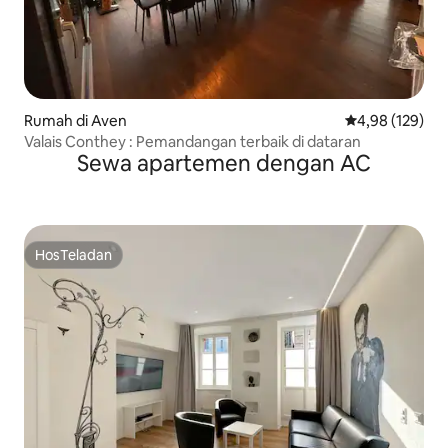
Rumah di Aven
Nilai rata-rata 
4,98 (129)
Valais Conthey : Pemandangan terbaik di dataran
Sewa apartemen dengan AC
HosTeladan
HosTeladan