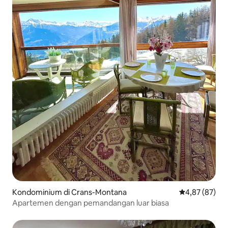
Kondominium di Crans-Montana
Nilai rata-rata
4,87 (87)
Apartemen dengan pemandangan luar biasa