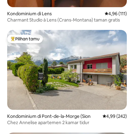
Kondominium di Lens
Nilai rata-rata
4,96 (111)
Charmant Studio à Lens (Crans-Montana) taman gratis
Pilihan tamu
Pilihan tamu terpopuler
Kondominium di Pont-de-la-Morge (Sion
Nilai rata-rata 
4,99 (242)
Chez Annelise apartemen 2 kamar tidur