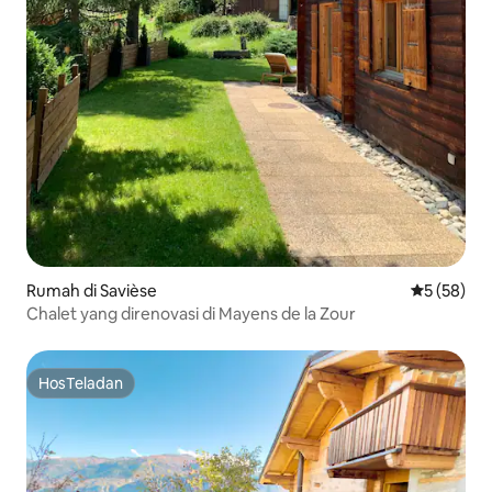
Rumah di Savièse
Nilai rata-r
5 (58)
Chalet yang direnovasi di Mayens de la Zour
HosTeladan
HosTeladan