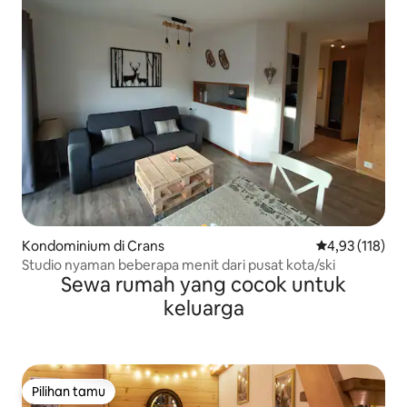
Kondominium di Crans
Nilai rata-rata 
4,93 (118)
Studio nyaman beberapa menit dari pusat kota/ski
Sewa rumah yang cocok untuk
keluarga
Pilihan tamu
Pilihan tamu