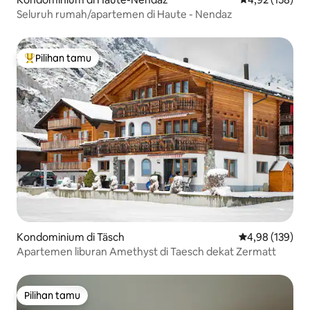
Seluruh rumah/apartemen di Haute - Nendaz
Pilihan tamu
Pilihan tamu terpopuler
Kondominium di Täsch
Nilai rata-rata 
4,98 (139)
Apartemen liburan Amethyst di Taesch dekat Zermatt
Pilihan tamu
Pilihan tamu