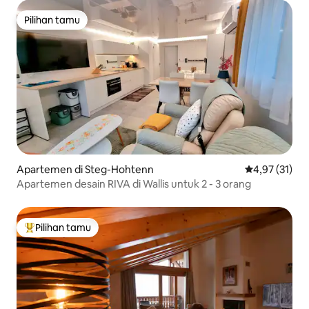
Pilihan tamu
Pilihan tamu
Apartemen di Steg-Hohtenn
Nilai rata-rata
4,97 (31)
Apartemen desain RIVA di Wallis untuk 2 - 3 orang
Pilihan tamu
Pilihan tamu terpopuler