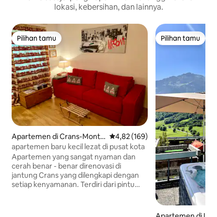
lokasi, kebersihan, dan lainnya.
Pilihan tamu
Pilihan tamu
Pilihan tamu
Pilihan tamu
Apartemen di Crans-Monta
Nilai rata-rata 4,82 dari 5, 169 ul
4,82 (169)
na
apartemen baru kecil lezat di pusat kota
Apartemen yang sangat nyaman dan
cerah benar - benar direnovasi di
jantung Crans yang dilengkapi dengan
setiap kenyamanan. Terdiri dari pintu
masuk, ruang tamu ( dengan tempat
tidur sofa yang sangat nyaman) dengan
dapur kecil, balkon, kamar tidur ganda
Apartemen di Leu