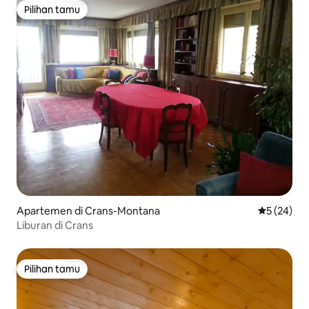
Pilihan tamu
Pilihan tamu
Apartemen di Crans-Montana
Nilai rata-r
5 (24)
Liburan di Crans
Pilihan tamu
Pilihan tamu