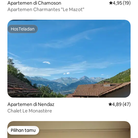
Apartemen di Chamoson
Nilai rata-rata
4,95 (19)
Apartemen Charmantes "Le Mazot"
HosTeladan
HosTeladan
Apartemen di Nendaz
Nilai rata-rata
4,89 (47)
Chalet Le Monastère
Pilihan tamu
Pilihan tamu