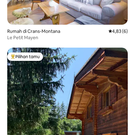
Rumah di Crans-Montana
Nilai rata-rat
4,83 (6)
Le Petit Mayen
Pilihan tamu
Pilihan tamu terpopuler