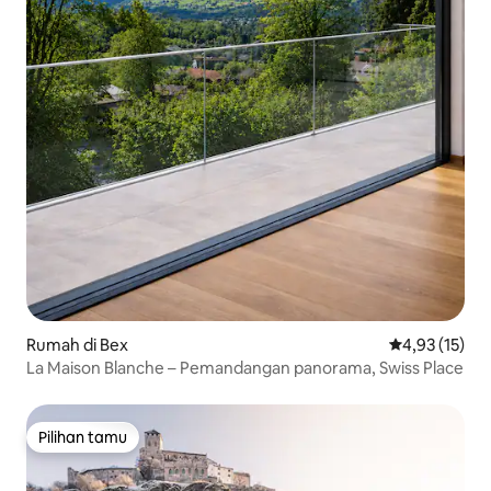
Rumah di Bex
Nilai rata-rata
4,93 (15)
La Maison Blanche – Pemandangan panorama, Swiss Place
Pilihan tamu
Pilihan tamu