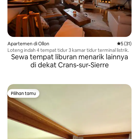
Apartemen di Ollon
Nilai rata-
5 (31)
Loteng indah 4 tempat tidur 3 kamar tidur terminal listrik.
Sewa tempat liburan menarik lainnya
di dekat Crans-sur-Sierre
Pilihan tamu
Pilihan tamu