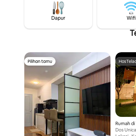
berpemanas juga. K
kedai kopi
hanya beb
Dapur
Wifi
Nikmati s
kami! Kami menantikan kedatanganmu
dalam wak
T
Pilihan tamu
HosTela
Pilihan tamu
HosTela
Rumah di 
Dos Unica