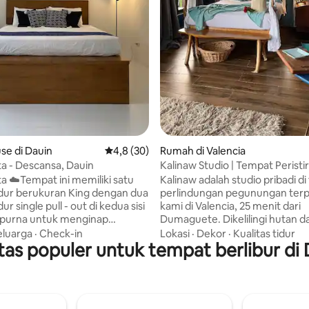
i 5, 31 ulasan
se di Dauin
Nilai rata-rata 4,8 dari 5, 30 ulasan
4,8 (30)
Rumah di Valencia
ta - Descansa, Dauin
Kalinaw Studio | Tempat Peristi
Pegunungan dengan Kolam Re
ki satu
Kalinaw adalah studio pribadi d
Sauna
dur berukuran King dengan dua
perlindungan pegunungan terp
ur single pull - out di kedua sisi
kami di Valencia, 25 menit dari
purna untuk menginap
Dumaguete. Dikelilingi hutan d
keluarga atau menginap
pegunungan yang terasa jauh da
eluarga
·
Check-in
Lokasi
·
Dekor
·
Kualitas tidur
teman - teman! Ditambah
itas populer untuk tempat berlibur di
namun cukup dekat untuk per
ar ruangan bagi mereka yang
malam atau bersenang-senang
 angin laut dan suara ombak.
hari. Bangunlah untuk menikmati
liki kamar mandi yang luas
pemandangan pegunungan pa
ower dalam dan luar ruangan
dari balkon pribadi Anda, dan 