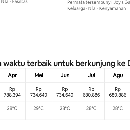
)
·
Nilai
·
Fasilitas
Permata tersembunyi: Joy's G
Guest House
Keluarga
·
Nilai
·
Kenyamanan
i 5, 37 ulasan
 waktu terbaik untuk berkunjung ke 
Apr
Mei
Jun
Jul
Agu
Rp
Rp
Rp
Rp
Rp
788.394
734.640
734.640
680.886
680.886
28°C
29°C
28°C
28°C
28°C