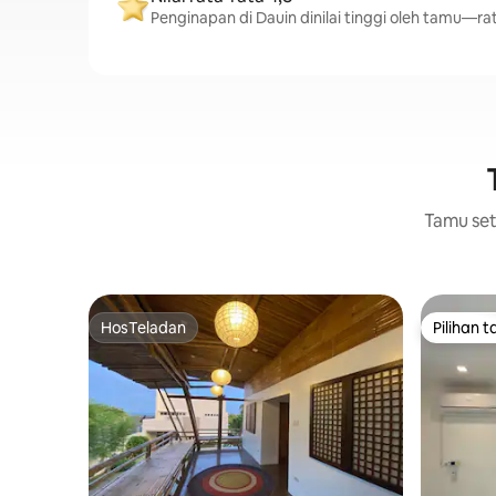
Penginapan di Dauin dinilai tinggi oleh tamu—rata
Tamu setu
HosTeladan
Pilihan 
HosTeladan
Pilihan 