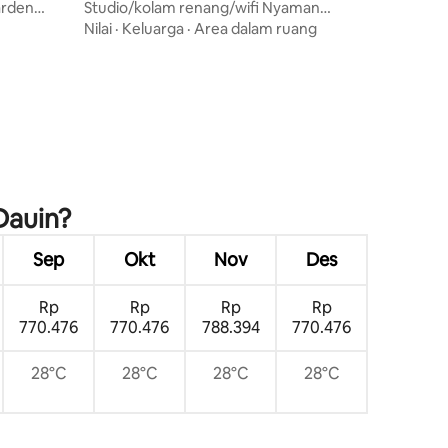
ity
arden
Studio/kolam renang/wifi Nyaman
Bergaya
Nilai
·
Keluarga
·
Area dalam ruang
Dauin?
Sep
Okt
Nov
Des
Rp
Rp
Rp
Rp
770.476
770.476
788.394
770.476
28°C
28°C
28°C
28°C