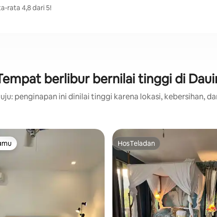
-rata 4,8 dari 5!
Tempat berlibur bernilai tinggi di Daui
ju: penginapan ini dinilai tinggi karena lokasi, kebersihan, da
tamu
HosTeladan
tamu
HosTeladan