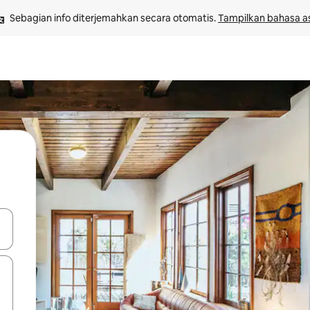
Sebagian info diterjemahkan secara otomatis. 
Tampilkan bahasa as
 tombol panah ke atas dan ke bawah atau jelajahi dengan sentuhan at