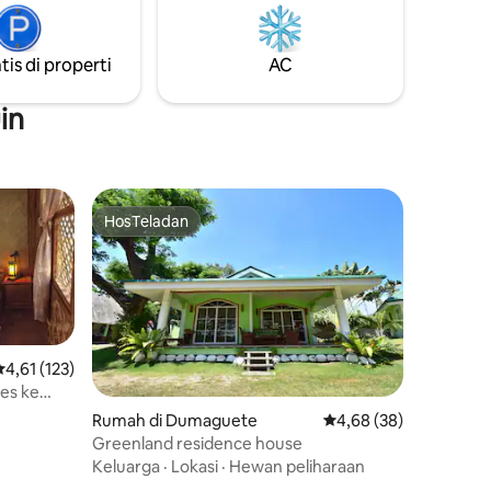
 yang
n lounge
tis di properti
AC
i adalah
unjungi
in
HosTeladan
HosTeladan
ilai rata-rata 4,61 dari 5, 123 ulasan
4,61 (123)
es ke
Rumah di Dumaguete
Nilai rata-rata 4,68 dar
4,68 (38)
Greenland residence house
Keluarga
·
Lokasi
·
Hewan peliharaan