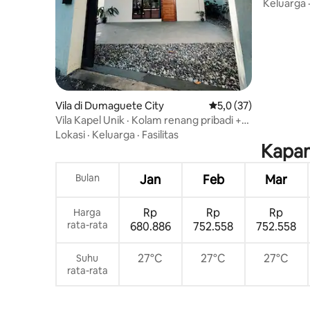
kota (Milo
Keluarga
Vila di Dumaguete City
Nilai rata-rata 5,0 dar
5,0 (37)
Vila Kapel Unik · Kolam renang pribadi +
Arkade
Lokasi
·
Keluarga
·
Fasilitas
Kapan
Bulan
Jan
Feb
Mar
Rp
Rp
Rp
Harga
rata-rata
680.886
752.558
752.558
27°C
27°C
27°C
Suhu
rata-rata