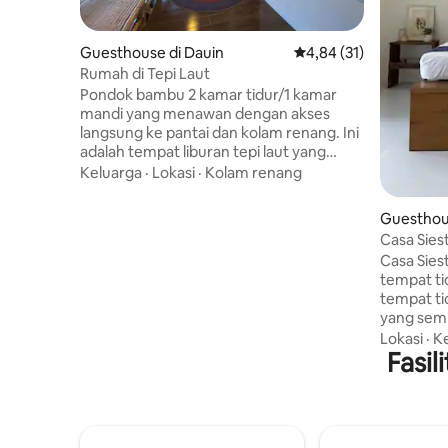
Guesthouse di Dauin
Nilai rata-rata 4,84 dar
4,84 (31)
Rumah di Tepi Laut
Pondok bambu 2 kamar tidur/1 kamar
mandi yang menawan dengan akses
langsung ke pantai dan kolam renang. Ini
adalah tempat liburan tepi laut yang
santai, tempat beberapa anjing penghuni
Keluarga
·
Lokasi
·
Kolam renang
yang ramah menyebut properti ini
rumah. Mereka berkeliaran di sekitar
Guesthou
properti dan terkadang menyapa,
Casa Sies
menambahkan nuansa rumah yang
Casa Siesta ☁️Tempat ini memili
nyaman di tempat ini. Jika Anda tidak
tempat ti
suka berada di sekitar anjing atau lebih
tempat tid
memilih lingkungan bebas hewan
yang sem
peliharaan, ini mungkin bukan tempat
bersama 
Lokasi
·
K
yang paling cocok untuk Anda. Hanya
bersama 
Fasil
950 meter dari jalan raya, kami berada di
daybed lu
sebelah Liquid Dumaguete Resort. Cari
menikmati
Al Mare Dauin di peta online.
Kami memi
dengan sh