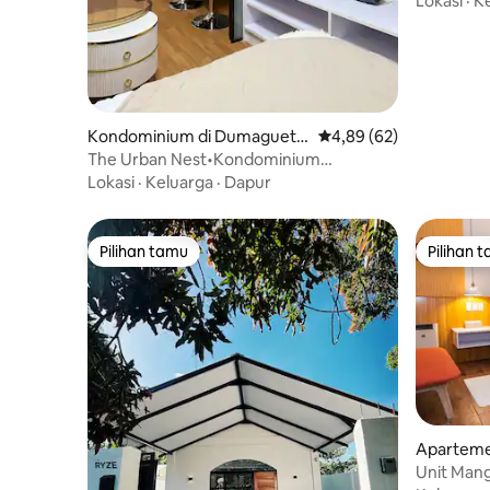
Lokasi
·
K
Kondominium di Dumaguete
Nilai rata-rata 4,89 dari
4,89 (62)
City
The Urban Nest•Kondominium
Industrial-Chic
Lokasi
·
Keluarga
·
Dapur
Pilihan tamu
Pilihan 
Pilihan tamu
Pilihan 
Aparteme
Unit Mang