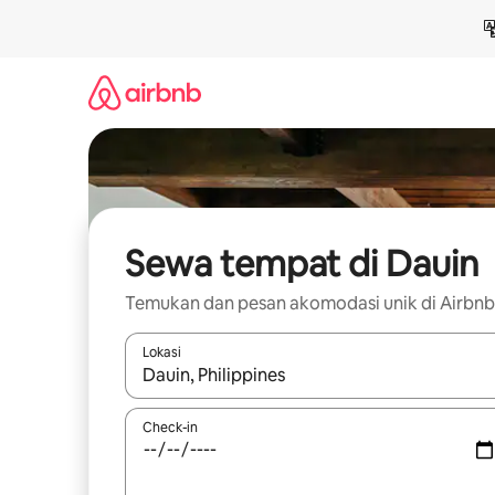
Lewatkan,
langsung
lihat
konten
Sewa tempat di Dauin
Temukan dan pesan akomodasi unik di Airbnb
Lokasi
Jika hasil yang dicari tersedia, telusuri dengan
Check-in