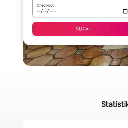
Check-out
Cari
Statist