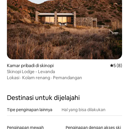
Kamar pribadi di skinopi
Nilai rata
5 (8)
Skinopi Lodge - Levanda
Lokasi
·
Kolam renang
·
Pemandangan
Destinasi untuk dijelajahi
Tipe penginapan lainnya
Hal yang bisa dilakukan
Penginapan mewah
Penginapan dengan akses ski