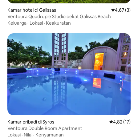
Kamar hotel di Galissas
Nilai rata-rat
4,67 (3)
Ventoura Quadruple Studio dekat Galissas Beach
Keluarga
·
Lokasi
·
Keakuratan
Kamar pribadi di Syros
Nilai rata-rata
4,82 (17)
Ventoura Double Room Apartment
Lokasi
·
Nilai
·
Kenyamanan