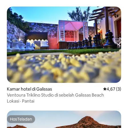
Kamar hotel di Galissas
Nilai rata-rat
4,67 (3)
Ventoura Triklino Studio di sebelah Galissas Beach
Lokasi
·
Pantai
HosTeladan
HosTeladan