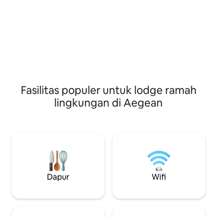
yang bagus di ma
pengunjung dari seluruh dunia bertemu
menemukan pondo
& menikmati keramahtamahan Chian
untuk menginap un
yang autentik. Lagada Holiday Rooms
bersama keluarga 
menyediakan semua perlengkapan
Parkir pribadi.
dasar untuk liburan yang santai, tenang,
jauh dari rumah untuk keluarga dan
teman - teman, bersama Anna & Fotini
sebagai tuan rumah Anda!
Fasilitas populer untuk lodge ramah
lingkungan di Aegean
Dapur
Wifi