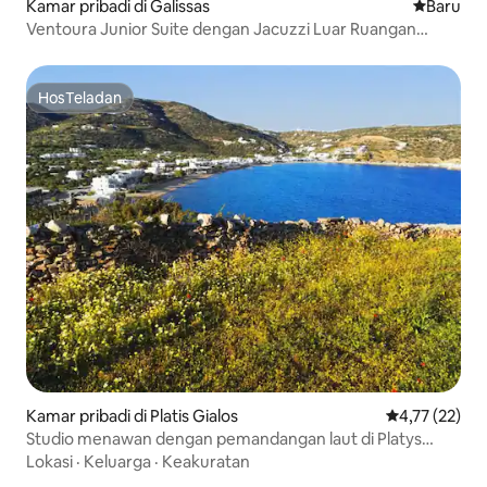
Kamar pribadi di Galissas
Tempat m
Baru
Ventoura Junior Suite dengan Jacuzzi Luar Ruangan
Pribadi
HosTeladan
HosTeladan
Kamar pribadi di Platis Gialos
Nilai rata-rata
4,77 (22)
Studio menawan dengan pemandangan laut di Platys
Gialos, Sifnos
Lokasi
·
Keluarga
·
Keakuratan