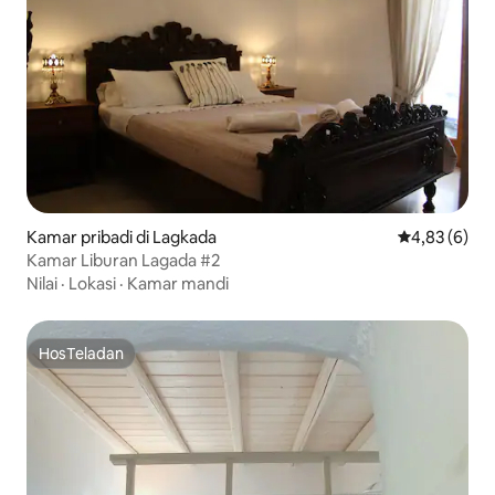
Kamar pribadi di Lagkada
Nilai rata-rat
4,83 (6)
Kamar Liburan Lagada #2
Nilai
·
Lokasi
·
Kamar mandi
HosTeladan
HosTeladan