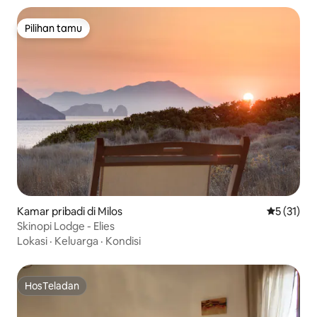
Pilihan tamu
Pilihan tamu
Kamar pribadi di Milos
Nilai rata-
5 (31)
Skinopi Lodge - Elies
Lokasi
·
Keluarga
·
Kondisi
HosTeladan
HosTeladan