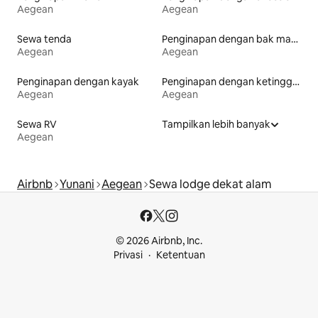
Aegean
Aegean
Sewa tenda
Penginapan dengan bak mandi air panas
Aegean
Aegean
Penginapan dengan kayak
Penginapan dengan ketinggian toilet yang aksesibel
Aegean
Aegean
Sewa RV
Tampilkan lebih banyak
Aegean
Airbnb
Yunani
Aegean
Sewa lodge dekat alam
© 2026 Airbnb, Inc.
Privasi
Ketentuan