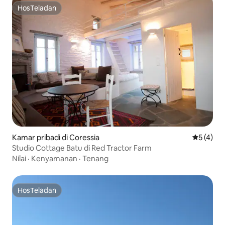
HosTeladan
HosTeladan
Kamar pribadi di Coressia
Nilai rata
5 (4)
Studio Cottage Batu di Red Tractor Farm
Nilai
·
Kenyamanan
·
Tenang
HosTeladan
HosTeladan