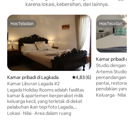
karena lokasi, kebersihan, dan lainnya.
HosTeladan
HosTeladan
HosTeladan
HosTeladan
Kamar pribadi di Pl
Studio dengan pe
Platys Gialos, Sifn
Artemis Studios 
Kamar pribadi di Lagkada
Nilai rata-rata 4,83 dari 5, 6 ul
4,83 (6)
pemandangan yang 
pantai, restoran, t
Kamar Liburan Lagada #2
pendakian yang te
Lagada Holiday Rooms adalah fasilitas
Setiap studio memil
Keluarga
·
Nilai
·
Ja
kamar & apartemen berperabot milik
teluk dan biru bes
keluarga kecil, yang terletak di dekat
menikmati tempat
pelabuhan ikan tepi foto Lagada,
nyaman ini karen
destinasi paling terkenal bagi pecinta
Lokasi
·
Nilai
·
Area dalam ruang
pemandangannya 
gastronomi tradisional Yunani, yatchts,
Namun berhati - ha
jalan - jalan romantis, pemandangan
dikunjungi dan ber
indah, tempat penduduk setempat &