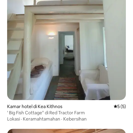
Kamar hotel di Kea Kithnos
Nilai rata
5 (5)
' Big Fish Cottage" di Red Tractor Farm
Lokasi
·
Keramahtamahan
·
Kebersihan