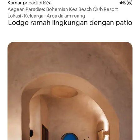
Kamar pribadi di Kéa
Nilai rata
5 (6)
Aegean Paradise: Bohemian Kea Beach Club Resort
Lokasi
·
Keluarga
·
Area dalam ruang
Lodge ramah lingkungan dengan patio