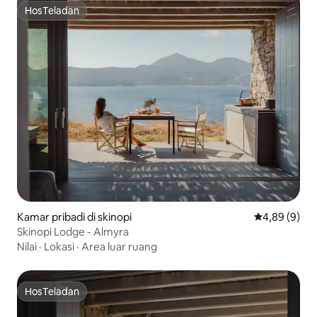
HosTeladan
HosTeladan
Kamar pribadi di skinopi
Nilai rata-rat
4,89 (9)
Skinopi Lodge - Almyra
Nilai
·
Lokasi
·
Area luar ruang
HosTeladan
HosTeladan