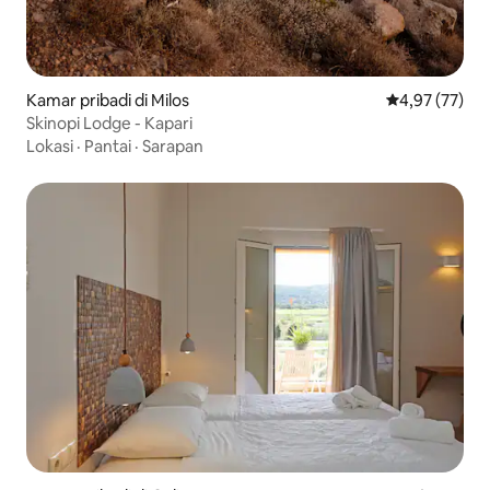
Kamar pribadi di Milos
Nilai rata-rata
4,97 (77)
Skinopi Lodge - Kapari
Lokasi
·
Pantai
·
Sarapan