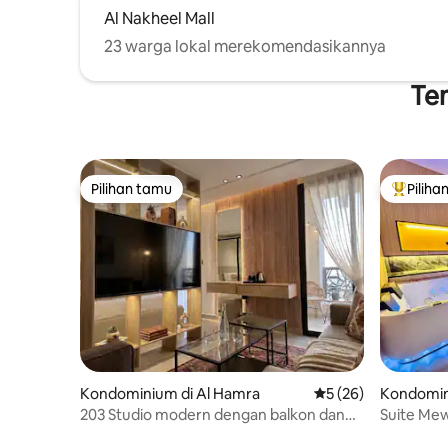
Al Nakheel Mall
23 warga lokal merekomendasikannya
Tem
Pilihan tamu
Piliha
Pilihan tamu
Pilihan 
Kondominium di Al Hamra
Nilai rata-rata 5 dar
5 (26)
Kondomin
203 Studio modern dengan balkon dan
Suite Me
pintu masuk cerdas
Jacuzzi Pr