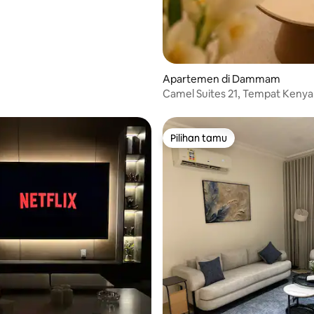
Apartemen di Dammam
Camel Suites 21, Tempat Ken
Bertemu Keramahtamahan!
Pilihan tamu
Pilihan tamu