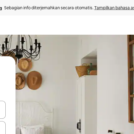
Sebagian info diterjemahkan secara otomatis. 
Tampilkan bahasa as
 tombol panah ke atas dan ke bawah atau jelajahi dengan sentuhan at