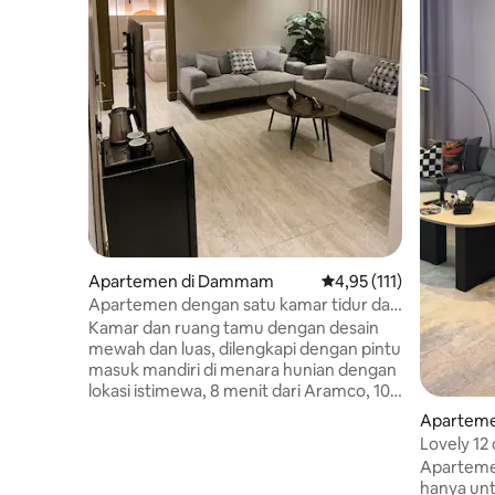
Apartemen di Dammam
Nilai rata-rata 4,95 dari
4,95 (111)
Apartemen dengan satu kamar tidur dan
aula masuk mandiri
Kamar dan ruang tamu dengan desain
mewah dan luas, dilengkapi dengan pintu
masuk mandiri di menara hunian dengan
lokasi istimewa, 8 menit dari Aramco, 10
menit dari Kompleks Medis King Fahd,
Aparteme
dan 18 menit dari bandara Pelanggan
Lovely 12
yang terhormat, semua detail rumah
pusat kot
Aparteme
telah dipilih dengan harga yang mahal
hanya unt