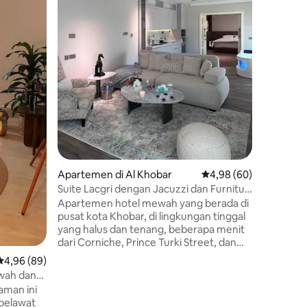
dan meno
Tempat ti
dekat jal
semua fas
keunggul
Aramco d
West Ave
Apartemen di Al Khobar
Nilai rata-rata 4,98 dar
4,98 (60)
Suite Lacgri dengan Jacuzzi dan Furnitur
Modern
Apartemen hotel mewah yang berada di
pusat kota Khobar, di lingkungan tinggal
yang halus dan tenang, beberapa menit
dari Corniche, Prince Turki Street, dan
Hess Square. Tempat ini memiliki lokasi
Nilai rata-rata 4,96 dari 5, 89 ulasan
4,96 (89)
strategis yang menggabungkan
wah dan
kedekatannya dengan area paling vital
ri
aman ini
dan akomodasi yang tenang. Dilengkapi
pelawat