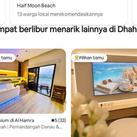
Half Moon Beach
13 warga lokal merekomendasikannya
pat berlibur menarik lainnya di Dha
n tamu
Pilihan tamu
tamu terpopuler
Pilihan tamu terpopuler
i 5, 26 ulasan
ium di Al Hamra
Nilai rata-rata 5 dari 5, 33 ulasan
5 (33)
wah | Pemandangan Danau &
ibadi