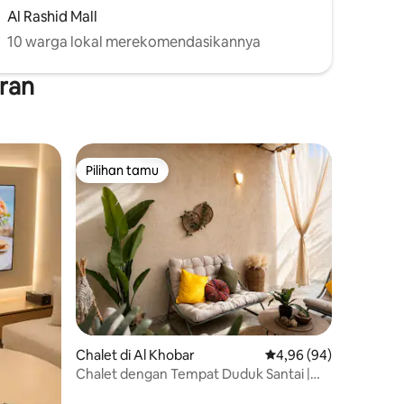
Al Rashid Mall
10 warga lokal merekomendasikannya
hran
Pilihan tamu
Pilihan tamu
Chalet di Al Khobar
Nilai rata-rata 4,96 dar
4,96 (94)
Chalet dengan Tempat Duduk Santai |
Check-in Mandiri