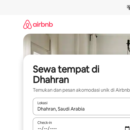
Lewatkan,
langsung
lihat
konten
Sewa tempat di
Dhahran
Temukan dan pesan akomodasi unik di Airbnb
Lokasi
Jika hasil yang dicari tersedia, telusuri dengan
Check-in