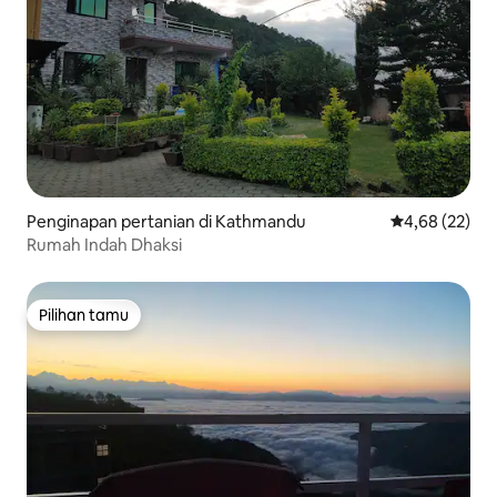
Penginapan pertanian di Kathmandu
Nilai rata-rata
4,68 (22)
Rumah Indah Dhaksi
Pilihan tamu
Pilihan tamu