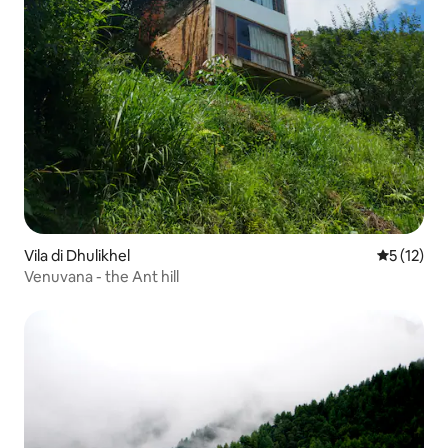
Vila di Dhulikhel
Nilai rata-
5 (12)
Venuvana - the Ant hill