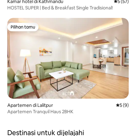
Kamar hotel di Kathmandu
Nilai rata-
5 (57)
HOSTEL SUPER | Bed & Breakfast Single Tradisional!
Pilihan tamu
Pilihan tamu
Apartemen di Lalitpur
Nilai rata
5 (9)
Apartemen Tranquil Haus 2BHK
Destinasi untuk dijelajahi