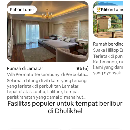
Pilihan tamu
Pilihan tamu
Pilihan tamu
Pilihan tamu terp
Rumah berdinding
wari
Suaka Hilltop Ear
Kathmandu
Terletak di puncak
Kathmandu, rumah
kami yang damai 
Rumah di Lamatar
Nilai rata-rata 5 dari 5, 6 ul
5 (6)
yang nyenyak. Nik
Villa Permata Tersembunyi di Perbukitan
kaca untuk meditas
Tenang Lamatar.
Selamat datang di vila kami yang tenang
dek di atas hutan
yang terletak di perbukitan Lamatar,
Berasal dari kesed
tepat di atas Lubhu, Lalitpur, tempat
untuk ketenangan
peristirahatan yang damai di mana hutan
kicauan burung, m
Fasilitas populer untuk tempat berlibur
bertemu dengan lampu kota.
melihat Himalaya, a
Bersantailah bersama seluruh keluarga
di Dhulikhel
hutan. Sangat coco
atau sekelompok teman di tempat
yang lambat, kehe
menginap yang tenang ini. Dari balkon
dan udara segar. T
pribadi Anda, nikmati pemandangan
penjemputan. Lepa