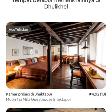
Tempat berlibur menarik lainnya di
Dhulikhel
HosTeladan
HosTeladan
Kamar pribadi di Bhaktapur
Nilai rata-rata
4,92 (13)
Moon 1 di Milla Guesthouse Bhaktapur