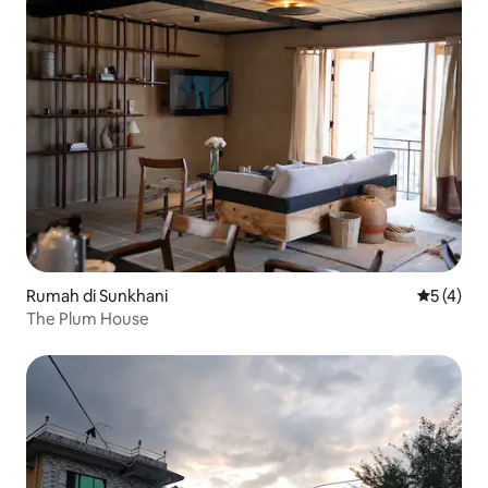
Rumah di Sunkhani
Nilai rata
5 (4)
The Plum House