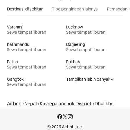
Destinasi di sekitar
Tipe penginapan lainnya
Pemandangan
Varanasi
Lucknow
Sewa tempat liburan
Sewa tempat liburan
Kathmandu
Darjeeling
Sewa tempat liburan
Sewa tempat liburan
Patna
Pokhara
Sewa tempat liburan
Sewa tempat liburan
Gangtok
Tampilkan lebih banyak
Sewa tempat liburan
Airbnb
Nepal
Kavrepalanchok District
Dhulikhel
© 2026 Airbnb, Inc.