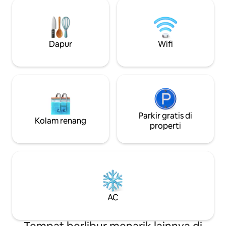
panorama Lembah Kathmandu yang
isi ulang energi d
berkilauan saat senja, dibingkai oleh
unik kami 40 meni
perbukitan hijau yang rimbun. Di
total.
belakang vila terdapat hutan yang belum
tersentuh, jadi Anda akan terbangun
Dapur
Wifi
dengan kicauan burung, berjalan-jalan di
alam, dan masih hanya berkendara
sebentar dari kafe dan restoran.
Parkir gratis di
Kolam renang
properti
AC