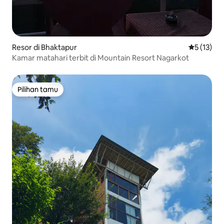
Resor di Bhaktapur
Nilai rata-
5 (13)
Kamar matahari terbit di Mountain Resort Nagarkot
Pilihan tamu
Pilihan tamu