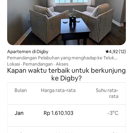
Apartemen di Digby
Nilai rata-rata
4,92 (12)
Pemandangan Pelabuhan yang menghadap ke Teluk
Fundy - Digby
Lokasi
·
Pemandangan
·
Akses
Kapan waktu terbaik untuk berkunjung
ke Digby?
Bulan
Harga rata-rata
Suhu rata-
rata
Jan
Rp 1.610.103
-3°C