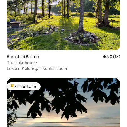
Rumah di Barton
Nilai rata-ra
5,0 (18)
The Lakehouse
Lokasi
·
Keluarga
·
Kualitas tidur
Pilihan tamu
Pilihan tamu terpopuler