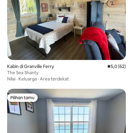
Kabin di Granville Ferry
Nilai rata-rat
5,0 (62)
The Sea Shanty
Nilai
·
Keluarga
·
Area terdekat
Pilihan tamu
Pilihan tamu