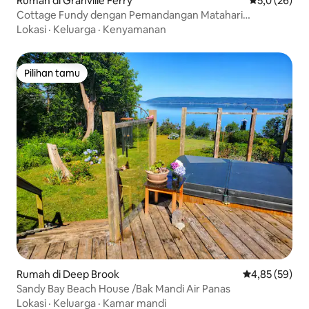
Rumah di Granville Ferry
Nilai rata-rat
5,0 (26)
Cottage Fundy dengan Pemandangan Matahari
Terbenam
Lokasi
·
Keluarga
·
Kenyamanan
Pilihan tamu
Pilihan tamu
Rumah di Deep Brook
Nilai rata-rata
4,85 (59)
Sandy Bay Beach House /Bak Mandi Air Panas
Lokasi
·
Keluarga
·
Kamar mandi