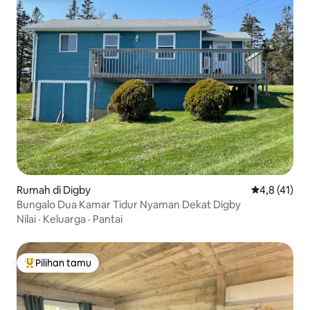
Rumah di Digby
Nilai rata-ra
4,8 (41)
Bungalo Dua Kamar Tidur Nyaman Dekat Digby
Nilai
·
Keluarga
·
Pantai
Pilihan tamu
Pilihan tamu terpopuler