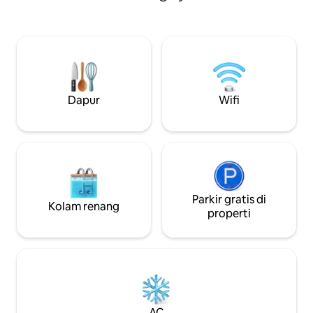
bersantai di malam hari Berjalan - jalan di
mandi air panas. Loteng: 1 tempat tidur
pusat kota untuk makan atau pesan. Jika
king dan 1 tempat 
memasak adalah koki pilihan Anda untuk
tidur di lantai baw
menikmati masakan lokal di dapur
queen. Ruang tamu
lengkap kami Tempat wisata Digby Neck
futon. Kami berada di pedesaan,
- Menonton wanita, menyeimbangkan
meskipun tidak ter
batu, 30 menit berkendara
sebelah, jadi hubu
Dapur
Wifi
yang kurang sela
Parkir gratis di
Kolam renang
properti
AC