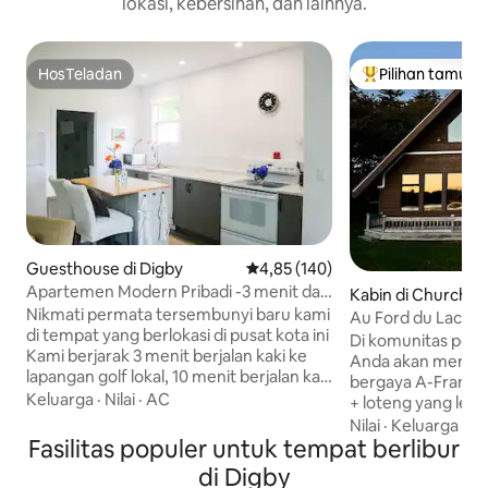
lokasi, kebersihan, dan lainnya.
HosTeladan
Pilihan tamu
HosTeladan
Pilihan tamu terp
Guesthouse di Digby
Nilai rata-rata 4,85 dari 5, 140 ul
4,85 (140)
Apartemen Modern Pribadi -3 menit dari
Kabin di Church Po
Pantai Golf & Area DT
Nikmati permata tersembunyi baru kami
Au Ford du Lac
di tempat yang berlokasi di pusat kota ini
Di komunitas pede
Kami berjarak 3 menit berjalan kaki ke
Anda akan menem
lapangan golf lokal, 10 menit berjalan kaki
bergaya A-Frame 
ke tempat wisata pusat kota, 3 -5 menit
Keluarga
·
Nilai
·
AC
+ loteng yang lengk
ke jalur pantai/hiking, dan 3 menit
danau kecil. Pem
Nilai
·
Keluarga
·
Ke
berkendara ke feri. Apartemen modern
Fasilitas populer untuk tempat berlibur
dinikmati dari je
di kota kecil bisa menjadi basis sempurna
dari dinding ke di
di Digby
Anda untuk menjelajah di siang hari dan
mengelilingi, atau