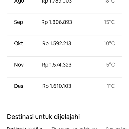
Agu
Rp 1.789.003
18°C
Sep
Rp 1.806.893
15°C
Okt
Rp 1.592.213
10°C
Nov
Rp 1.574.323
5°C
Des
Rp 1.610.103
1°C
Destinasi untuk dijelajahi
Destinasi di sekitar
Tipe penginapan lainnya
Pemandangan