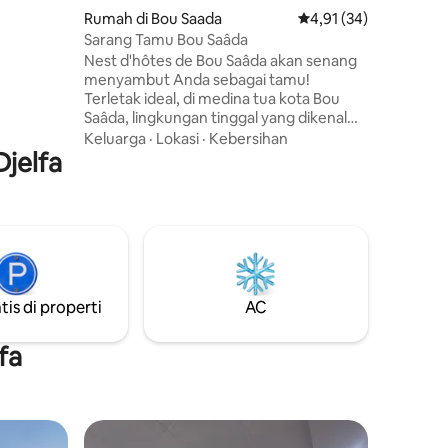
tas: Toko
Rumah di Bou Saada
Nilai rata-rata 4,91 dar
4,91 (34)
tek hanya
Sarang Tamu Bou Saâda
arkir:
Nest d'hôtes de Bou Saâda akan senang
ir
menyambut Anda sebagai tamu!
i.
Terletak ideal, di medina tua kota Bou
Saâda, lingkungan tinggal yang dikenal
karena ketenangan dan
Keluarga
·
Lokasi
·
Kebersihan
Djelfa
keramahtamahannya. Oleh karena itu,
Nid d'hôtes adalah alamat yang tidak
boleh dilewatkan untuk tamasya Anda.
Kunjungan dan pengalaman unik di
jantung medina tua. Mansion ini berasal
dari abad ke -14, sebuah tempat yang
kaya akan sejarah Sarang Tuan Rumah
berdiri dalam suasana yang tenang di
tis di properti
AC
bawah gang - gang balok.
fa