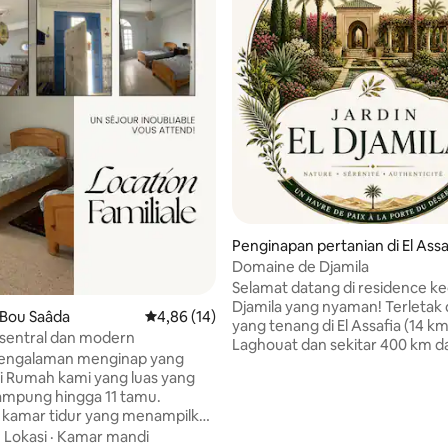
Penginapan pertanian di El Assa
Domaine de Djamila
Selamat datang di residence kec
Djamila yang nyaman! Terletak 
 Bou Saâda
Nilai rata-rata 4,86 dari 5, 14 ulasan
4,86 (14)
yang tenang di El Assafia (14 km
g sentral dan modern
Laghouat dan sekitar 400 km da
pengalaman menginap yang
kota, Aljir), rumah tradisional k
 Rumah kami yang luas yang
tempat yang sempurna untuk b
ampung hingga 11 tamu.
bersama keluarga atau teman-
 kamar tidur yang menampilkan
Alamat yang mudah ditemukan:
empat tidur yang nyaman,
·
Lokasi
·
Kamar mandi
di El Assafia, tepat di samping p