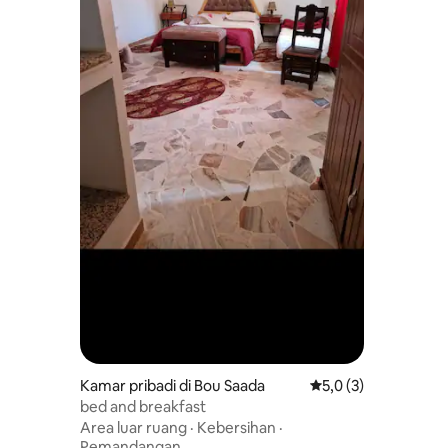
Kamar pribadi di Bou Saada
Nilai rata-rata 5,0 da
5,0 (3)
bed and breakfast
Area luar ruang
·
Kebersihan
·
Pemandangan