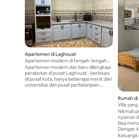
Apartemen di Laghouat
Apartemen modern di tengah-tengah
Laghouat
Apartemen modern dan baru dilengkapi
perabotan di pusat Laghouat - berlokasi
di pusat kota, hanya beberapa menit dari
universitas dan pusat perbelanjaan.
Tamu juga bisa mengunjungi halaman
pribadi kami, yang mencakup kuda dan
Rumah di
hewan lainnya, untuk menikmati
Villa yan
pengalaman yang memadukan
Nikmati 
kehidupan kota dan alam Apartemen
nyaman di
modern dan baru dilengkapi perabotan di
bisa men
pusat Laghouat – lokasi sentral, hanya
Dengan 4
beberapa menit dari universitas dan
total 9 t
Keluarga
pusat perbelanjaan. Tamu juga bisa