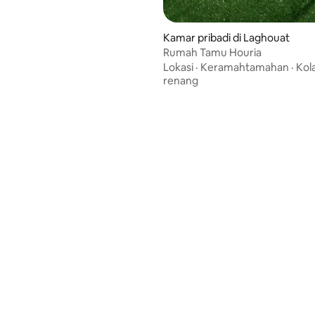
Kamar pribadi di Laghouat
Rumah Tamu Houria
Lokasi
·
Keramahtamahan
·
Kol
renang
ri 5, 3 ulasan