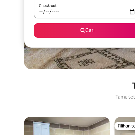
Check-out
Cari
Tamu setu
Pilihan 
Pilihan 