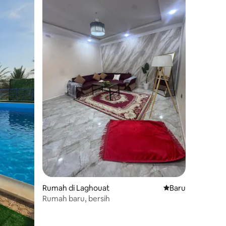
Rumah di Laghouat
Tempat menginap
Baru
Rumah baru, bersih