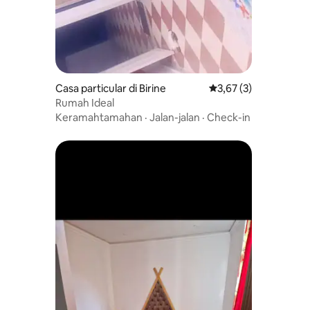
Casa particular di Birine
Nilai rata-rata 3,67 da
3,67 (3)
Rumah Ideal
Keramahtamahan
·
Jalan-jalan
·
Check-in