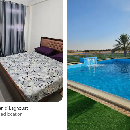
n di Laghouat
hed location