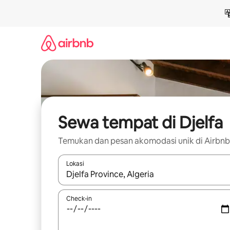
Lewatkan,
langsung
lihat
konten
Sewa tempat di Djelfa
Temukan dan pesan akomodasi unik di Airbnb
Lokasi
Jika hasil yang dicari tersedia, telusuri dengan
Check-in