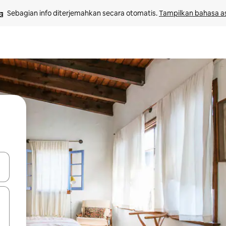
Sebagian info diterjemahkan secara otomatis. 
Tampilkan bahasa as
 tombol panah ke atas dan ke bawah atau jelajahi dengan sentuhan at