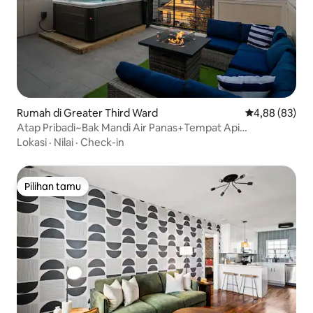
Rumah di Greater Third Ward
Nilai rata-rata
4,88 (83)
Atap Pribadi~Bak Mandi Air Panas+Tempat Api
Unggun~Berjalan Kaki ke Pusat Kota
Lokasi
·
Nilai
·
Check-in
Pilihan tamu
Pilihan tamu