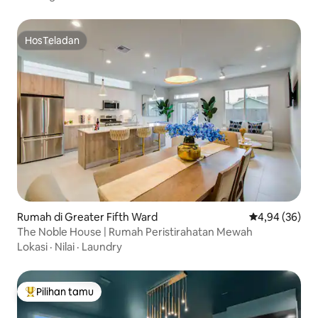
HosTeladan
HosTeladan
Rumah di Greater Fifth Ward
Nilai rata-rata
4,94 (36)
The Noble House | Rumah Peristirahatan Mewah
Lokasi
·
Nilai
·
Laundry
Pilihan tamu
Pilihan tamu terpopuler