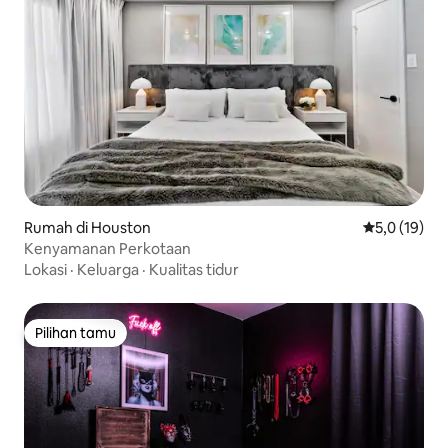
Rumah di Houston
Nilai rata-ra
5,0 (19)
Kenyamanan Perkotaan
Lokasi
·
Keluarga
·
Kualitas tidur
Pilihan tamu
Pilihan tamu