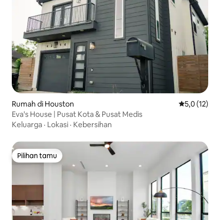
Rumah di Houston
Nilai rata-ra
5,0 (12)
Eva's House | Pusat Kota & Pusat Medis
Keluarga
·
Lokasi
·
Kebersihan
Pilihan tamu
Pilihan tamu