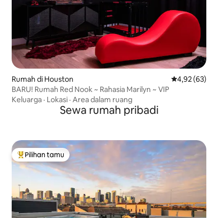
Rumah di Houston
Nilai rata-rata
4,92 (63)
BARU! Rumah Red Nook ~ Rahasia Marilyn ~ VIP
Keluarga
·
Lokasi
·
Area dalam ruang
Sewa rumah pribadi
Pilihan tamu
Pilihan tamu terpopuler