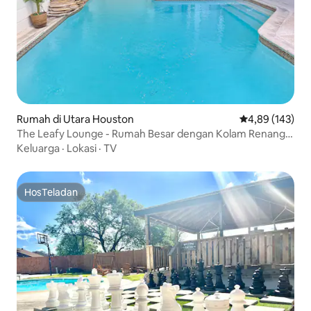
Rumah di Utara Houston
Nilai rata-rata 
4,89 (143)
The Leafy Lounge - Rumah Besar dengan Kolam Renang
Dalam Ruangan Berpemanas
Keluarga
·
Lokasi
·
TV
HosTeladan
HosTeladan