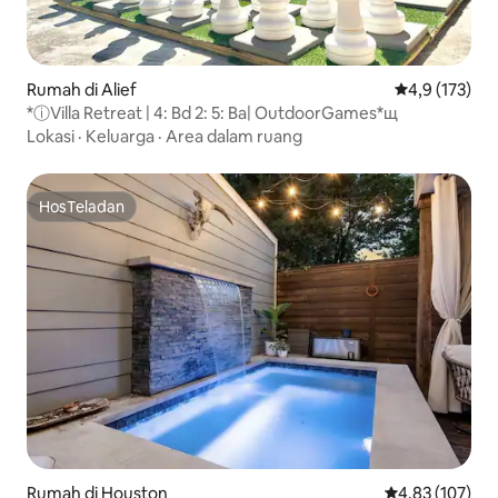
Rumah di Alief
Nilai rata-rata
4,9 (173)
*️ⓘVilla Retreat |️ 4: Bd 2️: 5️: Ba| OutdoorGames*️щ
Lokasi
·
Keluarga
·
Area dalam ruang
HosTeladan
HosTeladan
Rumah di Houston
Nilai rata-rata 
4,83 (107)