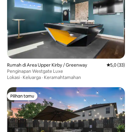
Rumah di Area Upper Kirby / Greenway
Nilai rata-rat
5,0 (33)
Penginapan Westgate Luxe
Lokasi
·
Keluarga
·
Keramahtamahan
Pilihan tamu
Pilihan tamu