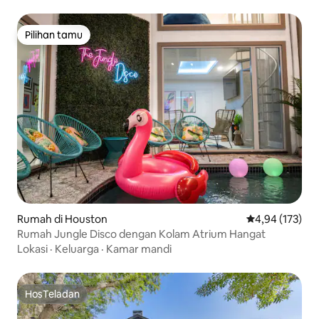
Pilihan tamu
Pilihan tamu
Rumah di Houston
Nilai rata-rata 
4,94 (173)
Rumah Jungle Disco dengan Kolam Atrium Hangat
Lokasi
·
Keluarga
·
Kamar mandi
HosTeladan
HosTeladan