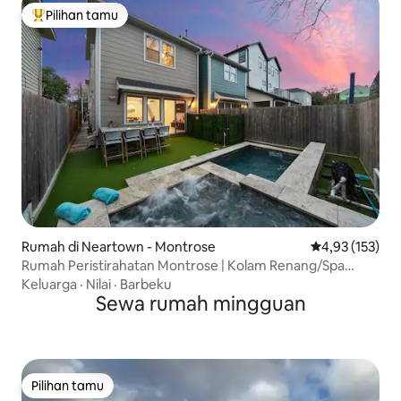
Pilihan tamu
Pilihan tamu terpopuler
Rumah di Neartown - Montrose
Nilai rata-rata 
4,93 (153)
Rumah Peristirahatan Montrose | Kolam Renang/Spa
Panas | Tempat Tidur King
Keluarga
·
Nilai
·
Barbeku
Sewa rumah mingguan
Pilihan tamu
Pilihan tamu