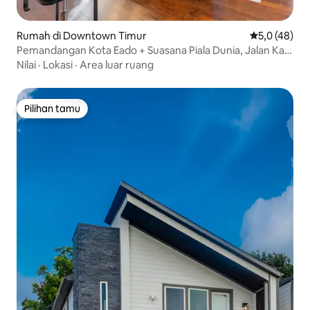
Rumah di Downtown Timur
Nilai rata-rat
5,0 (48)
Pemandangan Kota Eado + Suasana Piala Dunia, Jalan Kaki
ke Pusat GRB
Nilai
·
Lokasi
·
Area luar ruang
Pilihan tamu
Pilihan tamu