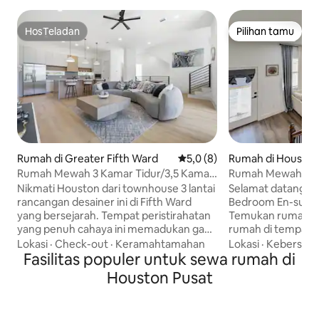
HosTeladan
Pilihan tamu
HosTeladan
Pilihan tamu
Rumah di Greater Fifth Ward
Nilai rata-rata 5,0 dari 5, 8 ul
5,0 (8)
Rumah di Houston
Rumah Mewah 3 Kamar Tidur/3,5 Kamar
Rumah Mewah 3 K
Mandi dengan Garasi 2 Mobil Beberapa
Kamar Mandi Priba
Nikmati Houston dari townhouse 3 lantai
Selamat datang di
Menit ke Pusat Kota
| NRG/Med Cente
rancangan desainer ini di Fifth Ward
Bedroom En-suite!
yang bersejarah. Tempat peristirahatan
Temukan rumah An
yang penuh cahaya ini memadukan gaya
rumah di tempat l
kontemporer dengan kenyamanan yang
menakjubkan ini d
Lokasi
·
Check-out
·
Keramahtamahan
Lokasi
·
Kebersiha
mendalam, dengan 3 kamar tidur, 3,5
Fasilitas populer untuk sewa rumah di
terbaik Houston. 
kamar mandi, dan garasi pribadi untuk 2
yang apik, tempat
Houston Pusat
mobil. Terletak beberapa menit dari
pintar, WiFi cepat
Pusat kota, Anda berada di lokasi yang
di rumah, dan dap
sempurna untuk menikmati restoran
koki. Bersantai di