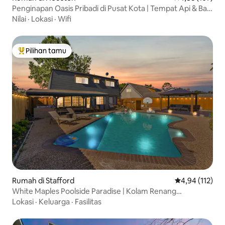
Penginapan Oasis Pribadi di Pusat Kota | Tempat Api & Bak
Mandi Air Panas
Nilai
·
Lokasi
·
Wifi
Pilihan tamu
Pilihan tamu terpopuler
Rumah di Stafford
Nilai rata-rata 
4,94 (112)
White Maples Poolside Paradise | Kolam Renang
Berpemanas - Spa!
Lokasi
·
Keluarga
·
Fasilitas