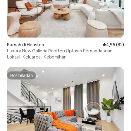
Rumah di Houston
Nilai rata-rata
4,96 (82)
Luxury New Galleria Rooftop Uptown Pemandangan
Cantik
Lokasi
·
Keluarga
·
Kebersihan
HosTeladan
HosTeladan