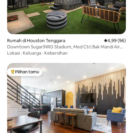
Rumah di Houston Tenggara
Nilai rata-rata
4,99 (96)
Downtown Sugar|NRG Stadium, Med Ctr| Bak Mandi Air
Panas+Sauna
Lokasi
·
Keluarga
·
Kebersihan
Pilihan tamu
Pilihan tamu terpopuler