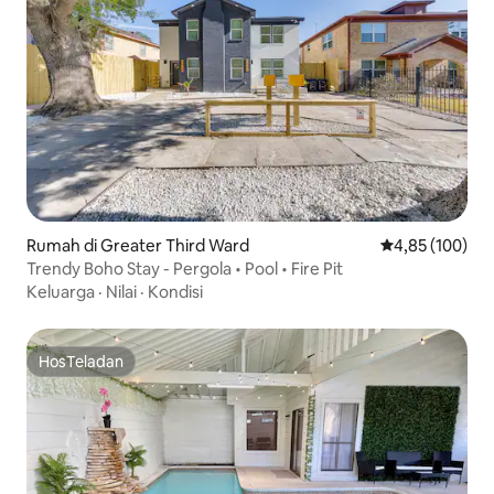
Rumah di Greater Third Ward
Nilai rata-rata 
4,85 (100)
Trendy Boho Stay - Pergola • Pool • Fire Pit
Keluarga
·
Nilai
·
Kondisi
HosTeladan
HosTeladan