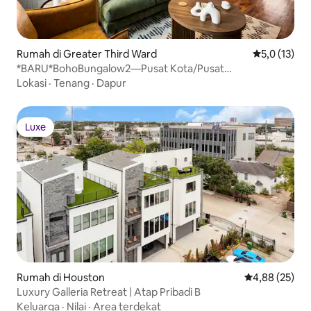
Rumah di Greater Third Ward
Nilai rata-ra
5,0 (13)
*BARU*BohoBungalow2—Pusat Kota/Pusat
Medis/Konferensi
Lokasi
·
Tenang
·
Dapur
Luxe
Luxe
Rumah di Houston
Nilai rata-rata
4,88 (25)
Luxury Galleria Retreat | Atap Pribadi B
Keluarga
·
Nilai
·
Area terdekat