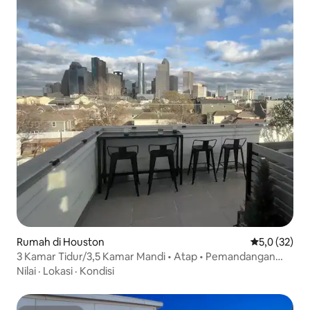
Rumah di Houston
Nilai rata-rat
5,0 (32)
3 Kamar Tidur/3,5 Kamar Mandi • Atap • Pemandangan
Pusat Kota Houston
Nilai
·
Lokasi
·
Kondisi