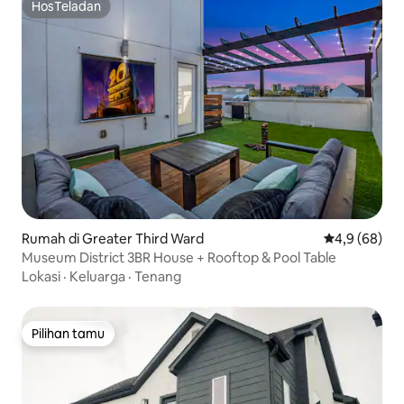
HosTeladan
HosTeladan
Rumah di Greater Third Ward
Nilai rata-rat
4,9 (68)
Museum District 3BR House + Rooftop & Pool Table
Lokasi
·
Keluarga
·
Tenang
Pilihan tamu
Pilihan tamu