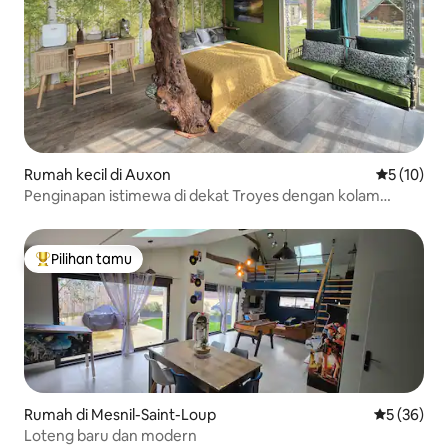
Rumah kecil di Auxon
Nilai rata-
5 (10)
Penginapan istimewa di dekat Troyes dengan kolam
renang
Pilihan tamu
Pilihan tamu terpopuler
Rumah di Mesnil-Saint-Loup
Nilai rata-r
5 (36)
Loteng baru dan modern