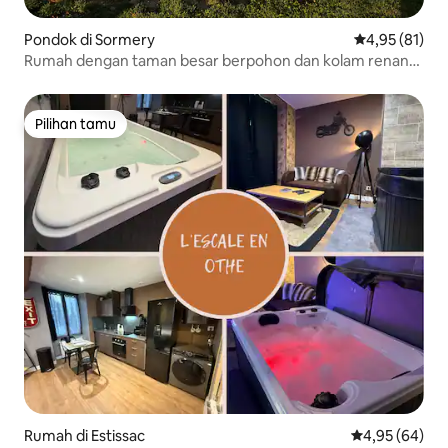
Pondok di Sormery
Nilai rata-rata
4,95 (81)
Rumah dengan taman besar berpohon dan kolam renang
berpemanas di musim panas
Pilihan tamu
Pilihan tamu
Rumah di Estissac
Nilai rata-rata
4,95 (64)