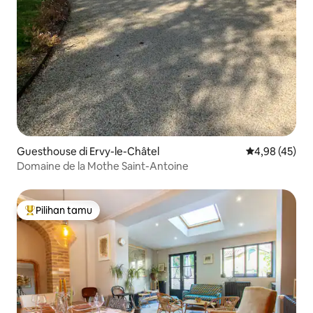
Guesthouse di Ervy-le-Châtel
Nilai rata-rata
4,98 (45)
Domaine de la Mothe Saint-Antoine
Pilihan tamu
Pilihan tamu terpopuler