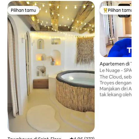
Pilihan tamu
Pilihan tamu
Pilihan tamu
Pilihan tamu terp
Apartemen di Tro
Le Nuage - SPA, M
Kota, Parkir
The Cloud, sebuah
Troyes dengan park
Manjakan diri An
tak lekang oleh 
kenyamanan, desain
Tempat Tidur King
bintang 5) - Show
orang - Mesin arc
permainan - Biosk
bahkan di siang ha
dengan pemandan