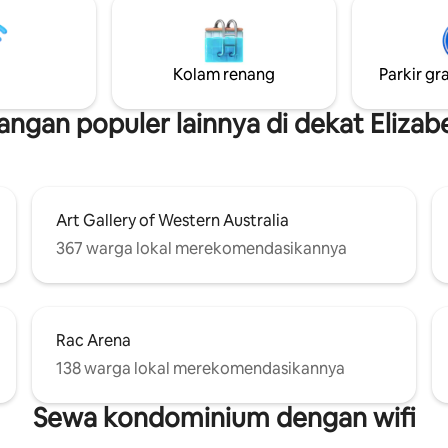
pemandangan laut Cockburn 
dan parkir gratis membuatnya
yang damai dan jalan - jalan Fr
 untuk keluarga atau
yang ramai, yang diakui oleh par
 Langkah ke Kings Park,
karena makanan dan minuman
 Quay,Jacob's Ladder, dengan
Kolam renang
Parkir gra
menggugah selera, Anda tidak
papan atas di dekatnya. Pesan
jauh dari jalan - jalan singkat ke
untuk liburan kota terbaik
untuk menikmati matahari di w
gan populer lainnya di dekat Eliza
pasir di bawah kaki Anda.
Art Gallery of Western Australia
367 warga lokal merekomendasikannya
Rac Arena
138 warga lokal merekomendasikannya
Sewa kondominium dengan wifi