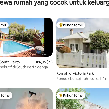
ewa rumah yang cocok untuk keluar
Pelabuhan
tamu
Pilihan tamu
tamu
Pilihan tamu terpopuler
South Perth
Nilai rata-rata 4,95 dari 5, 21 ulasan
4,95 (21)
ekutif di South Perth dengan
Pemandangan Kota
Rumah di Victoria Park
i 5, 18 ulasan
Pondok bersejarah “currall” 1 m
kafe
n tamu
Pilihan tamu
tamu terpopuler
Pilihan tamu terpopuler