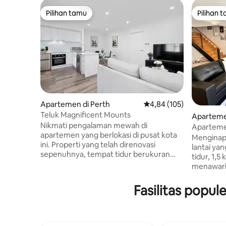
Pilihan tamu
Pilihan 
Pilihan tamu
Pilihan 
Apartemen di Perth
Nilai rata-rata 4,84 dari 
4,84 (105)
Teluk Magnificent Mounts
Aparteme
Nikmati pengalaman mewah di
Aparteme
apartemen yang berlokasi di pusat kota
Parkir
Menginapl
ini. Properti yang telah direnovasi
lantai ya
sepenuhnya, tempat tidur berukuran
tidur, 1,
king, 1 kamar mandi, dengan parkir gratis
menawark
di lokasi (kendaraan dengan tinggi
kota yang
maksimal 2 m). Mesin cuci & pengering,
termasuk 
Fasilitas popul
mesin pencuci piring, serta dapur
kebugaran
lengkap. Sistem AC split, 1x TV pintar, dan
lengkap d
Wi-Fi gratis. Check-in mandiri setelah
kopi, mic
pukul 15.00 dan check-out mandiri
cuci dan 