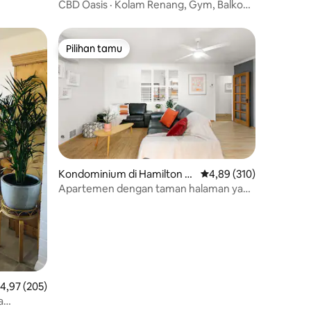
CBD Oasis · Kolam Renang, Gym, Balkon ·
Parkir Gratis
Pilihan tamu
Pilihan tamu
Kondominium di Hamilton Hi
Nilai rata-rata 4,89 dari
4,89 (310)
ll
Apartemen dengan taman halaman yang
dipenuhi tanaman besar
ilai rata-rata 4,97 dari 5, 205 ulasan
4,97 (205)
a