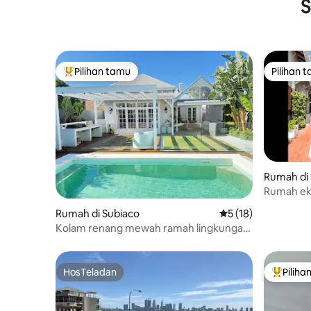
S
Pilihan tamu
Pilihan 
Pilihan tamu terpopuler
Pilihan 
Rumah di 
Rumah eks
Studio. 
Rumah di Subiaco
Nilai rata-rata 5 dar
5 (18)
Kolam renang mewah ramah lingkungan
Subiaco
HosTeladan
Piliha
HosTeladan
Pilihan 