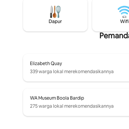
sebelum pukul 10.00. Jarak berjalan kaki
Netflix, 
ke Perth CBD & Elizabeth Quay. Akses
sempurna
lapangan tenis & kolam renang GRATIS.
pasangan.
*Harap perhatikan bahwa apartemen ini
Elizabeth
Dapur
Wifi
terletak di dalam Nesuto Mounts Bay
restoran 
Hotel*
sekarang 
Pemandan
Elizabeth Quay
339 warga lokal merekomendasikannya
WA Museum Boola Bardip
275 warga lokal merekomendasikannya