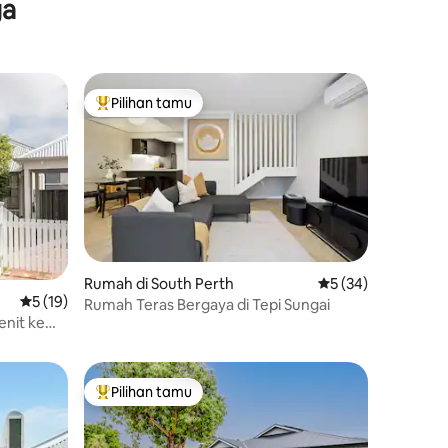
ga
Pilihan tamu
Pilihan tamu terpopuler
Rumah di South Perth
Nilai rata-rata 5 dar
5 (34)
Nilai rata-rata 5 dari 5, 19 ulasan
5 (19)
Rumah Teras Bergaya di Tepi Sungai
enit ke
Pilihan tamu
Pilihan tamu terpopuler