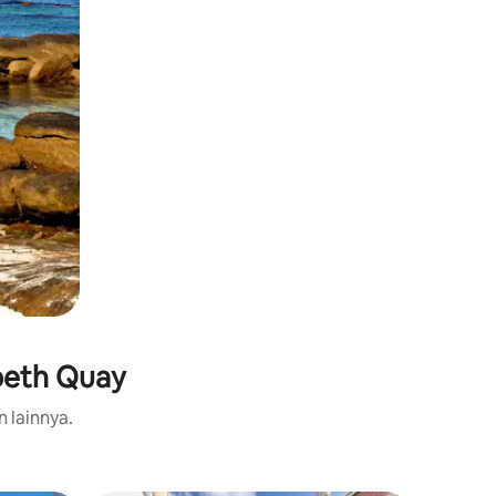
abeth Quay
n lainnya.