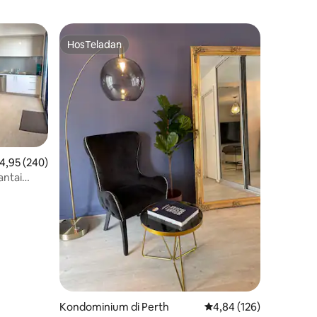
HosTeladan
HosTeladan
lai rata-rata 4,95 dari 5, 240 ulasan
4,95 (240)
antai
Kondominium di Perth
Nilai rata-rata 4,84 dari
4,84 (126)