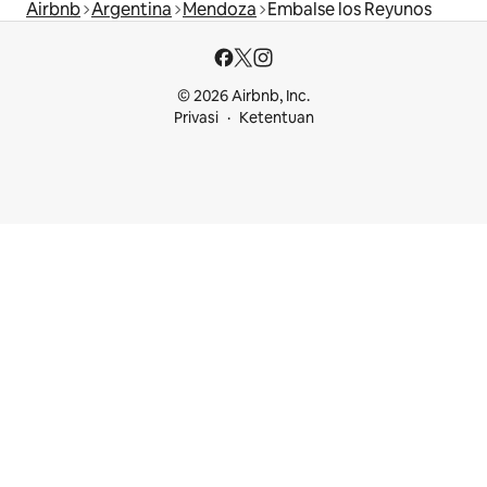
Airbnb
Argentina
Mendoza
Embalse los Reyunos
© 2026 Airbnb, Inc.
Privasi
Ketentuan