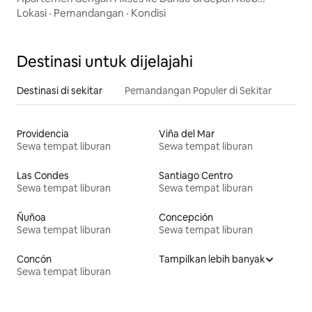
Nautika
Lokasi
·
Pemandangan
·
Kondisi
Destinasi untuk dijelajahi
Destinasi di sekitar
Pemandangan Populer di Sekitar
Providencia
Viña del Mar
Sewa tempat liburan
Sewa tempat liburan
Las Condes
Santiago Centro
Sewa tempat liburan
Sewa tempat liburan
Ñuñoa
Concepción
Sewa tempat liburan
Sewa tempat liburan
Concón
Tampilkan lebih banyak
Sewa tempat liburan