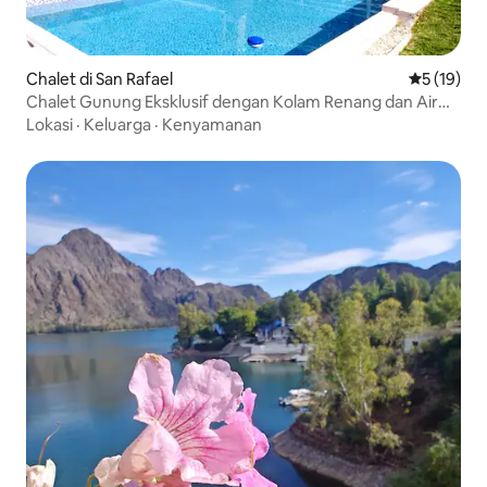
Chalet di San Rafael
Nilai rata-
5 (19)
Chalet Gunung Eksklusif dengan Kolam Renang dan Air
Terjun
Lokasi
·
Keluarga
·
Kenyamanan