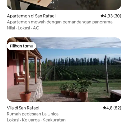
Apartemen di San Rafael
Nilai rata-rata
4,93 (30)
Apartemen mewah dengan pemandangan panorama
Nilai
·
Lokasi
·
AC
Pilihan tamu
Pilihan tamu
Vila di San Rafael
Nilai rata-rat
4,8 (82)
Rumah pedesaan La Unica
Lokasi
·
Keluarga
·
Keakuratan