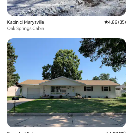
Kabin di Marysville
Nilai rata-rata
4,86 (35)
Oak Springs Cabin