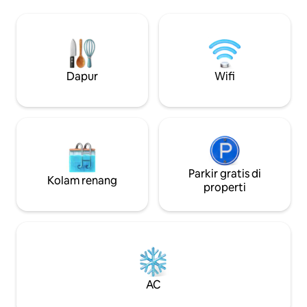
pembuatan bir ber
Nikmati ketenangan kehidupan
Homestead Nationa
pedesaan di peternakan Nebraska. Jika
hanya berjarak en
Anda pernah ingin merasakan
Kami juga memiliki
kehidupan pedesaan, kabin rumah
berlokasi di samp
pertanian kami yang baru direnovasi
The Wesley House 
adalah kesempatan yang sempurna.
Dapur
Wifi
Cocok untuk masa inap bisnis jangka
panjang!
Parkir gratis di
Kolam renang
properti
AC