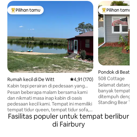
Pilihan tamu
Pilihan tamu
Pilihan tamu terpopuler
Pilihan tamu terp
Pondok di Beatric
508 Cottage
Rumah kecil di De Witt
Nilai rata-rata 4,91 dari 5, 170 ul
4,91 (170)
Selamat datang di
Kabin tepi perairan di pedesaan yang
banyak tempat wis
tenang
Pesan beberapa malam bersama kami
ditempuh dengan b
dan nikmati masa inap kabin di oasis
Standing Bear Trail
pedesaan kecil kami. Tempat ini memiliki
satu blok jauhnya.
tempat tidur queen, tempat tidur sofa,
hanya empat blok d
Fasilitas populer untuk tempat berlibur
kulkas, kompor, kamar mandi lengkap,
sana Anda akan 
kolam memancing lengkap, dan teras
di Fairbury
toko milik lokal, 
indah yang dikelilingi oleh 160 hektar
Tall Tree Tastings
bergulir sebagai pemandangan Anda.