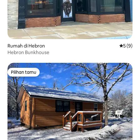
Rumah di Hebron
Nilai rata
5 (9)
Hebron Bunkhouse
Pilihan tamu
Pilihan tamu