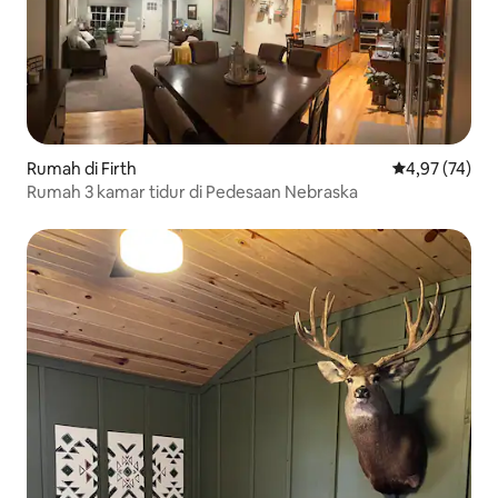
Rumah di Firth
Nilai rata-rata
4,97 (74)
Rumah 3 kamar tidur di Pedesaan Nebraska