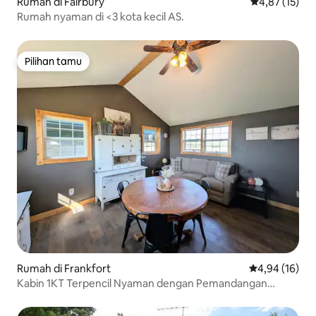
Rumah di Fairbury
Nilai rata-rata
4,87 (15)
Rumah nyaman di <3 kota kecil AS.
Pilihan tamu
Pilihan tamu
Rumah di Frankfort
Nilai rata-rata
4,94 (16)
Kabin 1KT Terpencil Nyaman dengan Pemandangan
Menakjubkan