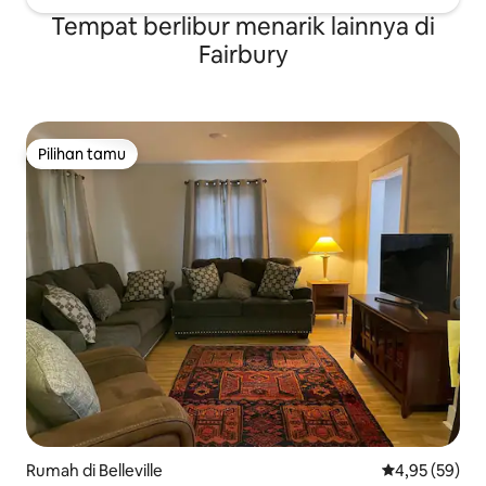
Tempat berlibur menarik lainnya di
Fairbury
Pilihan tamu
Pilihan tamu
Rumah di Belleville
Nilai rata-rata
4,95 (59)