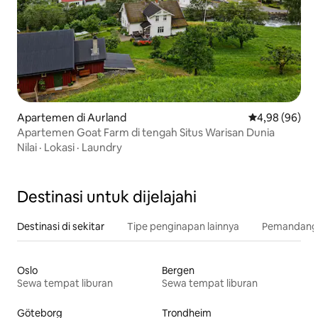
Apartemen di Aurland
Nilai rata-rata
4,98 (96)
Apartemen Goat Farm di tengah Situs Warisan Dunia
Nilai
·
Lokasi
·
Laundry
Destinasi untuk dijelajahi
Destinasi di sekitar
Tipe penginapan lainnya
Pemandangan
Oslo
Bergen
Sewa tempat liburan
Sewa tempat liburan
Göteborg
Trondheim