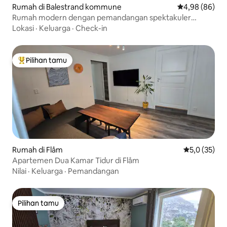
Rumah di Balestrand kommune
Nilai rata-rata
4,98 (86)
Rumah modern dengan pemandangan spektakuler
Sognefjorden
Lokasi
·
Keluarga
·
Check-in
Pilihan tamu
Pilihan tamu terpopuler
Rumah di Flåm
Nilai rata-rat
5,0 (35)
Apartemen Dua Kamar Tidur di Flåm
Nilai
·
Keluarga
·
Pemandangan
Pilihan tamu
Pilihan tamu