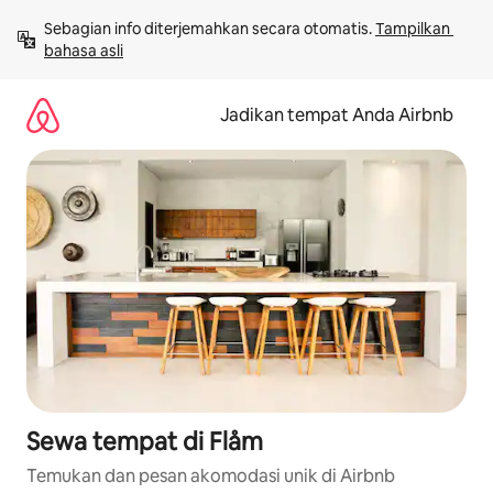
Lewatkan,
Sebagian info diterjemahkan secara otomatis. 
Tampilkan 
langsung
bahasa asli
lihat
konten
Jadikan tempat Anda Airbnb
Sewa tempat di Flåm
Temukan dan pesan akomodasi unik di Airbnb