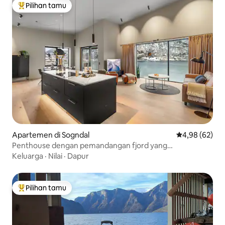
Pilihan tamu
Pilihan tamu terpopuler
Apartemen di Sogndal
Nilai rata-rata
4,98 (62)
Penthouse dengan pemandangan fjord yang
menakjubkan
Keluarga
·
Nilai
·
Dapur
Pilihan tamu
Pilihan tamu terpopuler