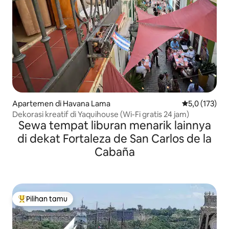
Apartemen di Havana Lama
Nilai rata-rata
5,0 (173)
Dekorasi kreatif di Yaquihouse (Wi-Fi gratis 24 jam)
Sewa tempat liburan menarik lainnya
di dekat Fortaleza de San Carlos de la
Cabaña
Pilihan tamu
Pilihan tamu terpopuler