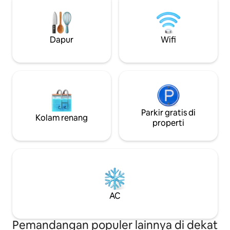
Apartemen ini didekorasi dengan indah
keramahtamahan K
dan elegan, sangat cocok untuk
membuat Anda mer
keluarga dan teman - teman.
rumah. Pesan seka
yang terbaik dari 
Dapur
Wifi
Parkir gratis di
Kolam renang
properti
AC
Pemandangan populer lainnya di dekat