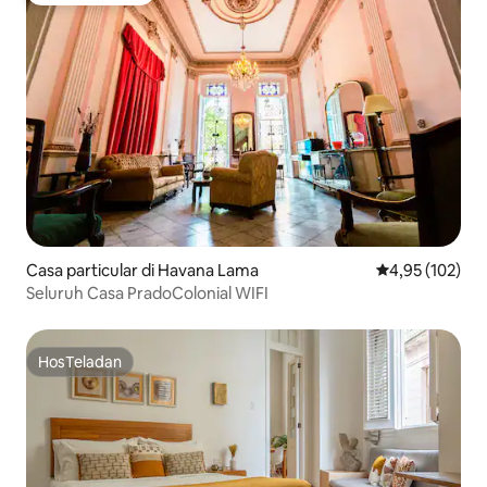
Casa particular di Havana Lama
Nilai rata-rata 
4,95 (102)
Seluruh Casa PradoColonial WIFI
HosTeladan
HosTeladan