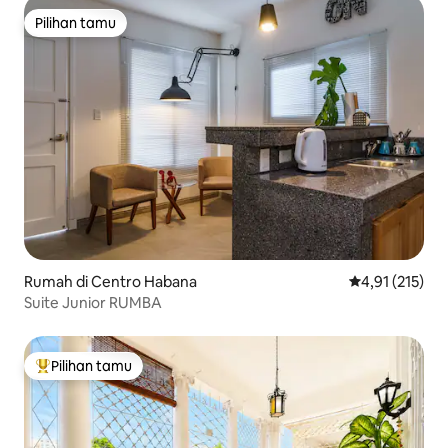
Pilihan tamu
Pilihan tamu
Rumah di Centro Habana
Nilai rata-rata 
4,91 (215)
Suite Junior RUMBA
Pilihan tamu
Pilihan tamu terpopuler