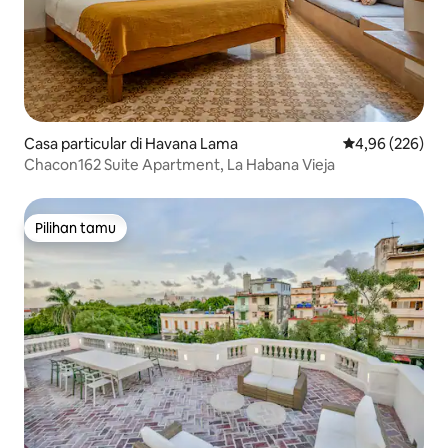
Casa particular di Havana Lama
Nilai rata-rata 
4,96 (226)
Chacon162 Suite Apartment, La Habana Vieja
Pilihan tamu
Pilihan tamu