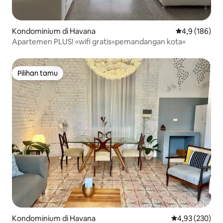
Kondominium di Havana
Nilai rata-rata
4,9 (186)
Apartemen PLUS! «wifi gratis«pemandangan kota«
Pilihan tamu
Pilihan tamu
Kondominium di Havana
Nilai rata-rata 
4,93 (230)