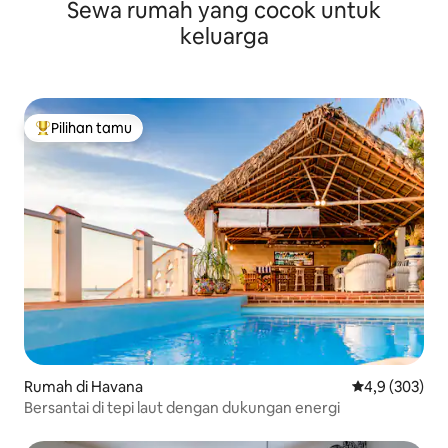
Sewa rumah yang cocok untuk
keluarga
Pilihan tamu
Pilihan tamu terpopuler
Rumah di Havana
Nilai rata-rata
4,9 (303)
Bersantai di tepi laut dengan dukungan energi