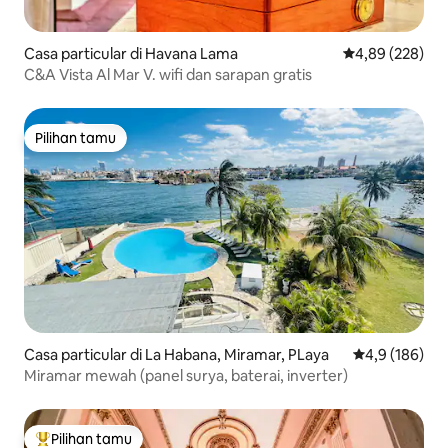
Casa particular di Havana Lama
Nilai rata-rata 
4,89 (228)
C&A Vista Al Mar V. wifi dan sarapan gratis
Pilihan tamu
Pilihan tamu
Casa particular di La Habana, Miramar, PLaya
Nilai rata-rata
4,9 (186)
Miramar mewah (panel surya, baterai, inverter)
Pilihan tamu
Pilihan tamu terpopuler