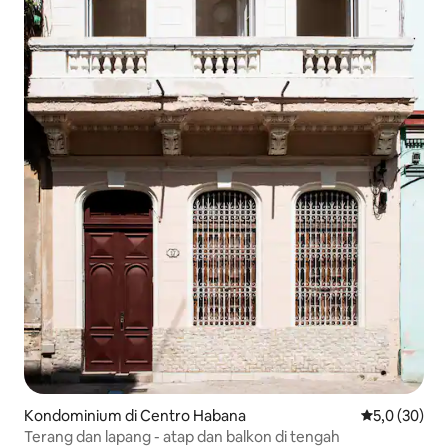
Kondominium di Centro Habana
Nilai rata-rat
5,0 (30)
Terang dan lapang - atap dan balkon di tengah