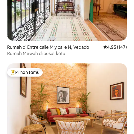
Rumah di Entre calle M y calle N, Vedado
Nilai rata-rata 
4,95 (147)
Rumah Mewah di pusat kota
Pilihan tamu
Pilihan tamu terpopuler