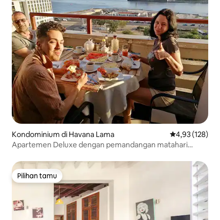
Kondominium di Havana Lama
Nilai rata-rata 
4,93 (128)
Apartemen Deluxe dengan pemandangan matahari
terbenam di Teluk Havana.
Pilihan tamu
Pilihan tamu