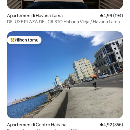
Apartemen di Havana Lama
Nilai rata-rata 
4,99 (194)
DELUXE PLAZA DEL CRISTO Habana Vieja / Havana Lama
Pilihan tamu
Pilihan tamu terpopuler
Apartemen di Centro Habana
Nilai rata-rata 
4,92 (356)