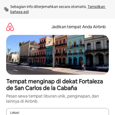
Lewatkan,
Sebagian info diterjemahkan secara otomatis. 
Tampilkan 
langsung
bahasa asli
lihat
konten
Jadikan tempat Anda Airbnb
Tempat menginap di dekat Fortaleza
de San Carlos de la Cabaña
Pesan sewa tempat liburan unik, penginapan, dan
lainnya di Airbnb
Lokasi