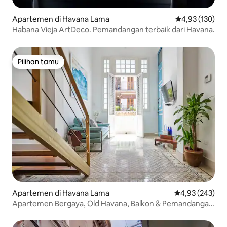
Apartemen di Havana Lama
Nilai rata-rata 
4,93 (130)
Habana Vieja ArtDeco. Pemandangan terbaik dari Havana.
Pilihan tamu
Pilihan tamu
Apartemen di Havana Lama
Nilai rata-rata 
4,93 (243)
Apartemen Bergaya, Old Havana, Balkon & Pemandangan
Kota