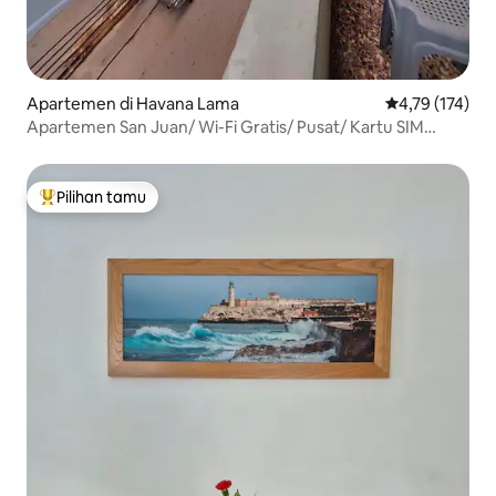
Apartemen di Havana Lama
Nilai rata-rata 
4,79 (174)
Apartemen San Juan/ Wi-Fi Gratis/ Pusat/ Kartu SIM
Gratis
Pilihan tamu
Pilihan tamu terpopuler