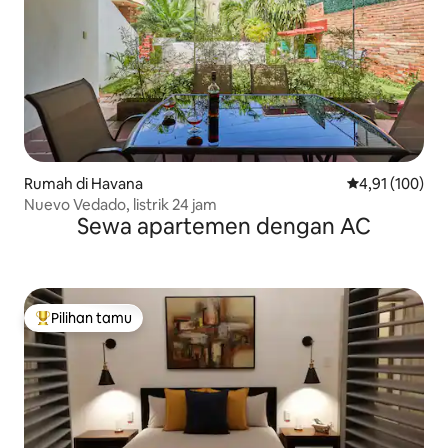
Rumah di Havana
Nilai rata-rata 
4,91 (100)
Nuevo Vedado, listrik 24 jam
Sewa apartemen dengan AC
Pilihan tamu
Pilihan tamu terpopuler