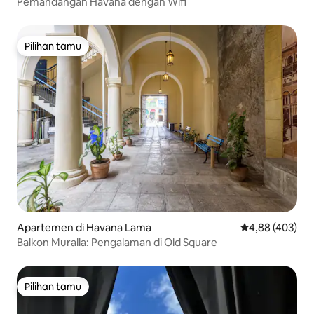
Pemandangan Havana dengan Wifi
Pilihan tamu
Pilihan tamu
Apartemen di Havana Lama
Nilai rata-rata 
4,88 (403)
Balkon Muralla: Pengalaman di Old Square
Pilihan tamu
Pilihan tamu