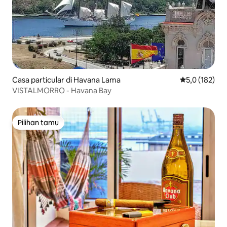
Casa particular di Havana Lama
Nilai rata-rata
5,0 (182)
VISTALMORRO - Havana Bay
Pilihan tamu
Pilihan tamu