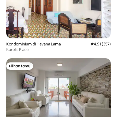
Kondominium di Havana Lama
Nilai rata-rata 
4,91 (357)
Karel's Place
Pilihan tamu
Pilihan tamu