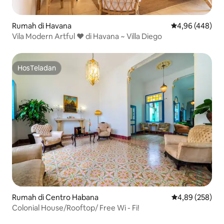
Rumah di Havana
Nilai rata-rata 
4,96 (448)
Vila Modern Artful ❤️ di Havana ~ Villa Diego
HosTeladan
HosTeladan
Rumah di Centro Habana
Nilai rata-rata 
4,89 (258)
Colonial House/Rooftop/ Free Wi - Fi!