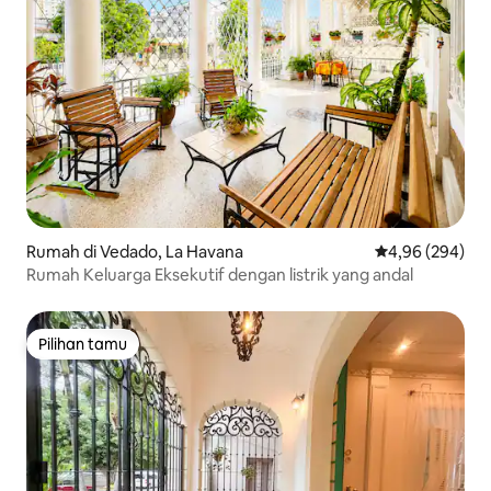
Rumah di Vedado, La Havana
Nilai rata-rata 
4,96 (294)
Rumah Keluarga Eksekutif dengan listrik yang andal
Pilihan tamu
Pilihan tamu