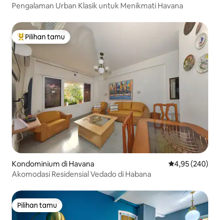
Pengalaman Urban Klasik untuk Menikmati Havana
Pilihan tamu
Pilihan tamu terpopuler
Kondominium di Havana
Nilai rata-rata 
4,95 (240)
Akomodasi Residensial Vedado di Habana
Pilihan tamu
Pilihan tamu