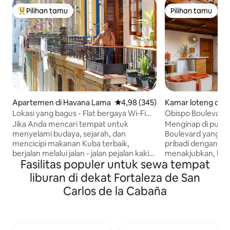
Pilihan tamu
Pilihan tamu
Pilihan tamu terpopuler
Pilihan tamu
Apartemen di Havana Lama
Nilai rata-rata 4,98 dari 5, 345 ul
4,98 (345)
Kamar loteng di 
a
Lokasi yang bagus - Flat bergaya Wi-Fi
Obispo Boulevard 
Gratis
GRATIS)
Jika Anda mencari tempat untuk
Menginap di pusat
menyelami budaya, sejarah, dan
Boulevard yang se
mencicipi makanan Kuba terbaik,
pribadi dengan p
berjalan melalui jalan - jalan pejalan kaki
menakjubkan, ber
Fasilitas populer untuk sewa tempat
dengan arsitektur kolonial yang kaya,
dan rasakan kehi
Anda akan menyukai tempat kami. Kami
autentik. Berkat lo
liburan di dekat Fortaleza de San
hanya beberapa langkah dari tempat
pemadaman listrik 
Carlos de la Cabaña
kota ini didirikan, el Templete, la Catedral
berlangsung singka
de la Habana, Museo de Bellas Artes dan
tempat wisata, res
Capitolio. Tempat ini dikelilingi oleh
terbaik di Havana.
restoran, kafe, dan bar terbaik di kota ini.
menyambut Anda