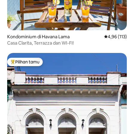
Kondominium di Havana Lama
Nilai rata-rata 
4,96 (113)
Casa Clarita, Terrazza dan WI-FI!
Pilihan tamu
Pilihan tamu terpopuler