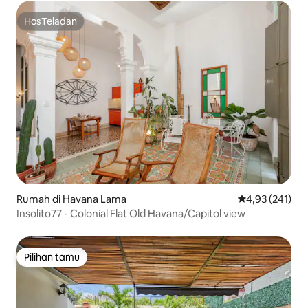
HosTeladan
HosTeladan
Rumah di Havana Lama
Nilai rata-rata 
4,93 (241)
Insolito77 - Colonial Flat Old Havana/Capitol view
Pilihan tamu
Pilihan tamu