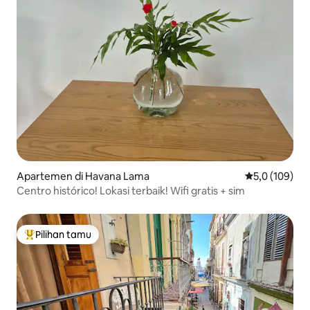
Apartemen di Havana Lama
Nilai rata-rata
5,0 (109)
Centro histórico! Lokasi terbaik! Wifi gratis + sim
Pilihan tamu
Pilihan tamu terpopuler