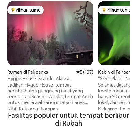
Pilihan tamu
Pilihan tamu
Pilihan tamu terpopuler
Pilihan tamu terp
Rumah di Fairbanks
Nilai rata-rata 5 dari 5, 107 ul
5 (107)
Kabin di Fairbanks
Hygge House: Scandi - Alaska
"Sky's Place" Nort
retreat/Hot Tub+Aurora
Alaska
Jadikan Hygge House, tempat
Selamat datang di 
peristirahatan punggung bukit yang
kecil dengan peson
terinspirasi Scandi - Alaska, tempat Anda
hanya 20 menit dar
untuk menjelajahi area ini atau hanya
lokal, dan restora
untuk...bersantai. Nikmati pengalaman
Hot Springs dan 2
Nilai
·
Keluarga
·
Sarapan
Keluarga
·
Lokasi
·
kelas atas untuk staycation yang layak
Fasilitas populer untuk tempat berlibur
Denali. Ini adalah 
Anda dapatkan, liburan romantis, atau
romantis yang se
di Rubah
bahkan pernikahan atau bulan madu
yang nyaman untu
Anda. Berendamlah di bak mandi air
teman. Kami berada di perbukitan