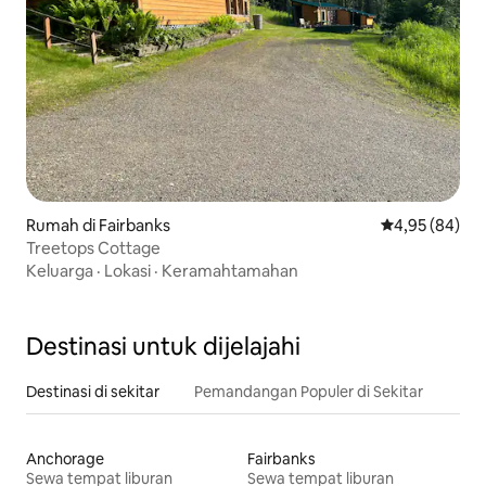
Rumah di Fairbanks
Nilai rata-rata
4,95 (84)
Treetops Cottage
Keluarga
·
Lokasi
·
Keramahtamahan
Destinasi untuk dijelajahi
Destinasi di sekitar
Pemandangan Populer di Sekitar
Anchorage
Fairbanks
Sewa tempat liburan
Sewa tempat liburan