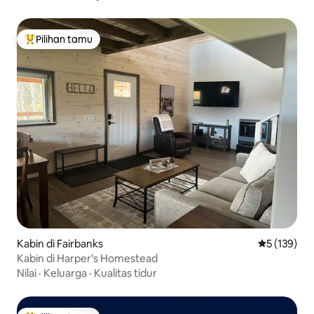
Pilihan tamu
Pilihan tamu terpopuler
Kabin di Fairbanks
Nilai rata-ra
5 (139)
Kabin di Harper's Homestead
Nilai
·
Keluarga
·
Kualitas tidur