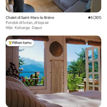
Chalet di Saint-Mars-la-Brière
Nilai rata-ra
5 (301)
Pondok di hutan, di tepi air
Nilai
·
Keluarga
·
Dapur
Pilihan tamu
Pilihan tamu terpopuler