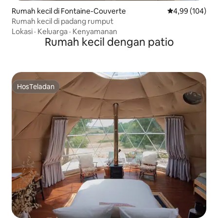
Rumah kecil di Fontaine-Couverte
Nilai rata-rata 
4,99 (104)
Rumah kecil di padang rumput
Lokasi
·
Keluarga
·
Kenyamanan
Rumah kecil dengan patio
HosTeladan
HosTeladan