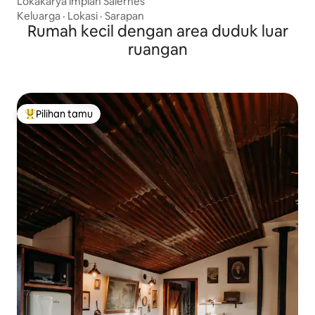
Lokakarya impian Salernes
Keluarga
·
Lokasi
·
Sarapan
Rumah kecil dengan area duduk luar
ruangan
Pilihan tamu
Pilihan tamu terpopuler