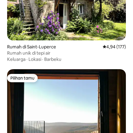
Rumah di Saint-Luperce
Nilai rata-rata 
4,94 (177)
Rumah unik di tepi air
Keluarga
·
Lokasi
·
Barbeku
Pilihan tamu
Pilihan tamu