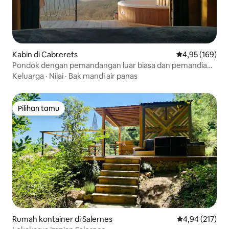
Kabin di Cabrerets
Nilai rata-rata 
4,95 (169)
Pondok dengan pemandangan luar biasa dan pemandian
nordik.
Keluarga
·
Nilai
·
Bak mandi air panas
Pilihan tamu
Pilihan tamu
Rumah kontainer di Salernes
Nilai rata-rata 
4,94 (217)