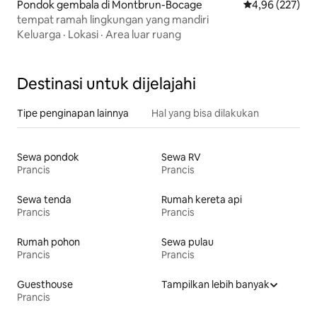
Pondok gembala di Montbrun-Bocage
Nilai rata-rata 
4,96 (227)
tempat ramah lingkungan yang mandiri
Keluarga
·
Lokasi
·
Area luar ruang
Destinasi untuk dijelajahi
Tipe penginapan lainnya
Hal yang bisa dilakukan
Sewa pondok
Sewa RV
Prancis
Prancis
Sewa tenda
Rumah kereta api
Prancis
Prancis
Rumah pohon
Sewa pulau
Prancis
Prancis
Guesthouse
Tampilkan lebih banyak
Prancis