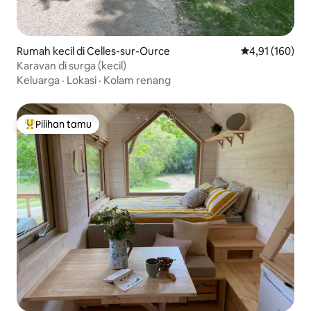
Rumah kecil di Celles-sur-Ource
Nilai rata-rata 
4,91 (160)
Karavan di surga (kecil)
Keluarga
·
Lokasi
·
Kolam renang
Pilihan tamu
Pilihan tamu terpopuler