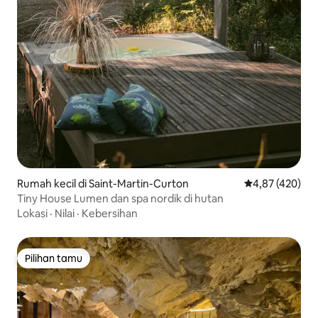
Rumah kecil di Saint-Martin-Curton
Nilai rata-rata 
4,87 (420)
Tiny House Lumen dan spa nordik di hutan
Lokasi
·
Nilai
·
Kebersihan
Pilihan tamu
Pilihan tamu