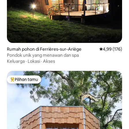
Rumah pohon di Ferrières-sur-Ariège
Nilai rata-rata 
4,99 (176)
Pondok unik yang menawan dan spa
Keluarga
·
Lokasi
·
Akses
Pilihan tamu
Pilihan tamu terpopuler