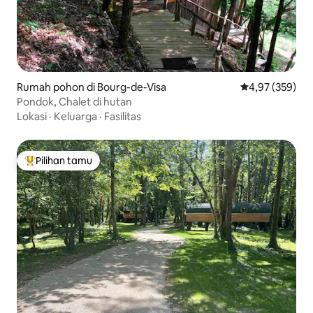
Rumah pohon di Bourg-de-Visa
Nilai rata-rata 
4,97 (359)
Pondok, Chalet di hutan
Lokasi
·
Keluarga
·
Fasilitas
Pilihan tamu
Pilihan tamu terpopuler