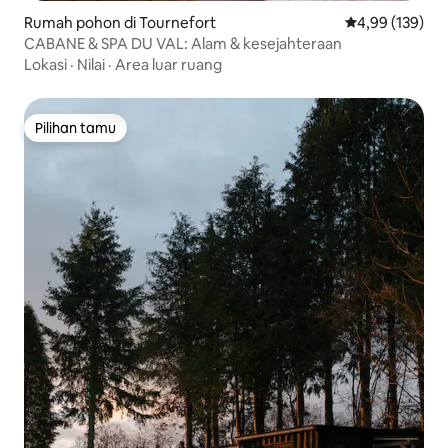
Rumah pohon di Tournefort
Nilai rata-rata 
4,99 (139)
CABANE & SPA DU VAL: Alam & kesejahteraan
Lokasi
·
Nilai
·
Area luar ruang
Pilihan tamu
Pilihan tamu