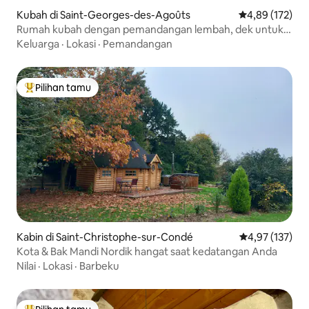
Kubah di Saint-Georges-des-Agoûts
Nilai rata-rata 
4,89 (172)
Rumah kubah dengan pemandangan lembah, dek untuk
mengamati bintang dan matahari terbit
Keluarga
·
Lokasi
·
Pemandangan
Pilihan tamu
Pilihan tamu terpopuler
Kabin di Saint-Christophe-sur-Condé
Nilai rata-rata 
4,97 (137)
Kota & Bak Mandi Nordik hangat saat kedatangan Anda
Nilai
·
Lokasi
·
Barbeku