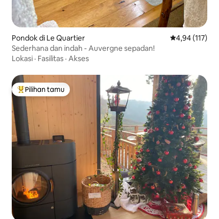
Pondok di Le Quartier
Nilai rata-rata 
4,94 (117)
Sederhana dan indah - Auvergne sepadan!
Lokasi
·
Fasilitas
·
Akses
Pilihan tamu
Pilihan tamu terpopuler