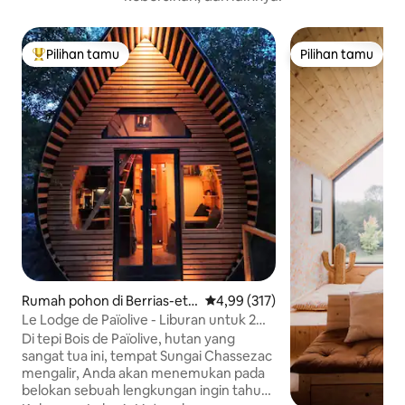
Pilihan tamu
Pilihan tamu
Pilihan tamu terpopuler
Pilihan tamu
Rumah pohon di Berrias-et-
Nilai rata-rata 4,99 dari 5, 317 ul
4,99 (317)
Casteljau
Le Lodge de Païolive - Liburan untuk 2
orang di selatan Ardèche
Di tepi Bois de Païolive, hutan yang
sangat tua ini, tempat Sungai Chassezac
mengalir, Anda akan menemukan pada
belokan sebuah lengkungan ingin tahu