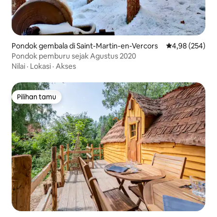
Pondok gembala di Saint-Martin-en-Vercors
Nilai rata-rata 
4,98 (254)
Pondok pemburu sejak Agustus 2020
Nilai
·
Lokasi
·
Akses
Pilihan tamu
Pilihan tamu