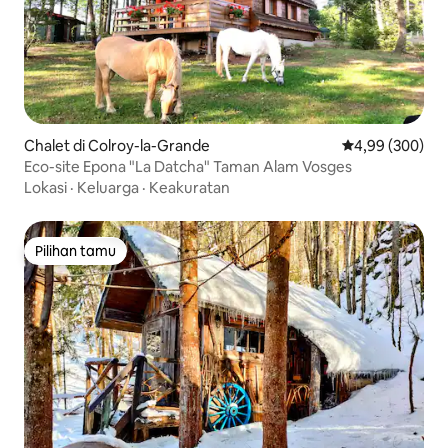
Chalet di Colroy-la-Grande
Nilai rata-rata 
4,99 (300)
Eco-site Epona "La Datcha" Taman Alam Vosges
Lokasi
·
Keluarga
·
Keakuratan
Pilihan tamu
Pilihan tamu