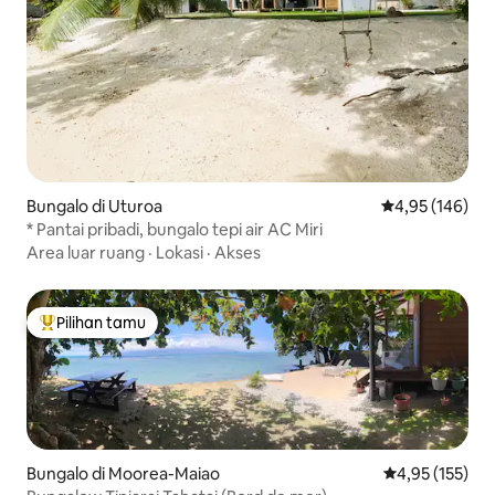
Bungalo di Uturoa
Nilai rata-rata 
4,95 (146)
* Pantai pribadi, bungalo tepi air AC Miri
Area luar ruang
·
Lokasi
·
Akses
Pilihan tamu
Pilihan tamu terpopuler
Bungalo di Moorea-Maiao
Nilai rata-rata 
4,95 (155)