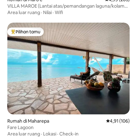
VILLA MAROE (Lantai atas/pemandangan laguna/kolam
renang)
Area luar ruang
·
Nilai
·
Wifi
Pilihan tamu
Pilihan tamu terpopuler
Rumah di Maharepa
Nilai rata-rata 
4,91 (106)
Fare Lagoon
Area luar ruang
·
Lokasi
·
Check-in