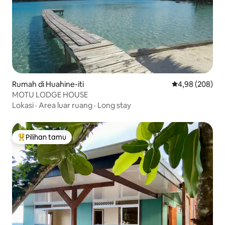
Rumah di Huahine-iti
Nilai rata-rata 
4,98 (208)
MOTU LODGE HOUSE
Lokasi
·
Area luar ruang
·
Long stay
Pilihan tamu
Pilihan tamu terpopuler