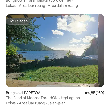
Bungalow Tiniarai Tahatai (Bord de mer)
Lokasi
·
Area luar ruang
·
Area dalam ruang
HosTeladan
HosTeladan
Bungalo di PAPETOAI
Nilai rata-rata 
4,85 (169)
The Pearl of Moorea Fare HONU tepi laguna
Lokasi
·
Area luar ruang
·
Jalan-jalan