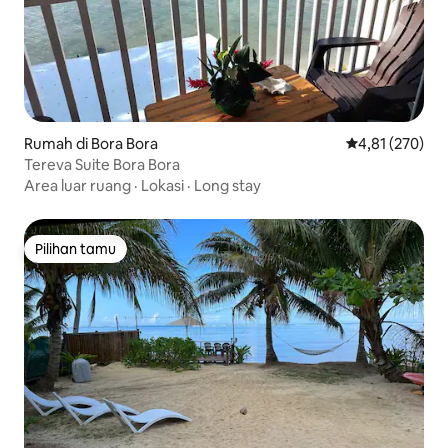
Rumah di Bora Bora
Nilai rata-rata 
4,81 (270)
Tereva Suite Bora Bora
Area luar ruang
·
Lokasi
·
Long stay
Pilihan tamu
Pilihan tamu