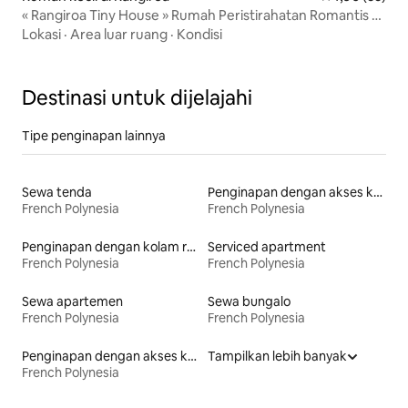
« Rangiroa Tiny House » Rumah Peristirahatan Romantis di
Laguna
Lokasi
·
Area luar ruang
·
Kondisi
Destinasi untuk dijelajahi
Tipe penginapan lainnya
Sewa tenda
Penginapan dengan akses ke danau
French Polynesia
French Polynesia
Penginapan dengan kolam renang
Serviced apartment
French Polynesia
French Polynesia
Sewa apartemen
Sewa bungalo
French Polynesia
French Polynesia
Penginapan dengan akses ke pantai
Tampilkan lebih banyak
French Polynesia