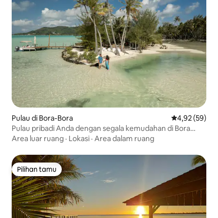
Pulau di Bora-Bora
Nilai rata-rata
4,92 (59)
Pulau pribadi Anda dengan segala kemudahan di Bora
Bora ♥️♥️
Area luar ruang
·
Lokasi
·
Area dalam ruang
Pilihan tamu
Pilihan tamu