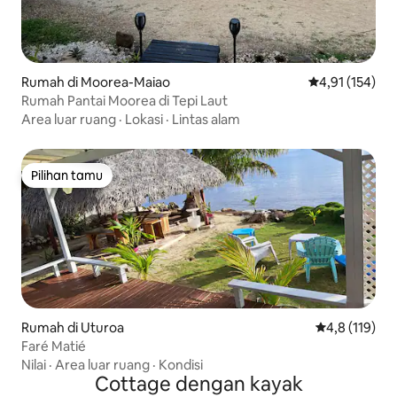
Rumah di Moorea-Maiao
Nilai rata-rata 
4,91 (154)
Rumah Pantai Moorea di Tepi Laut
Area luar ruang
·
Lokasi
·
Lintas alam
Pilihan tamu
Pilihan tamu
Rumah di Uturoa
Nilai rata-rata
4,8 (119)
Faré Matié
Nilai
·
Area luar ruang
·
Kondisi
Cottage dengan kayak