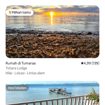
Pilihan tamu
Pilihan tamu terpopuler
Rumah di Tumaraa
Nilai rata-rata 
4,99 (139)
Totara Lodge
Nilai
·
Lokasi
·
Lintas alam
HosTeladan
HosTeladan