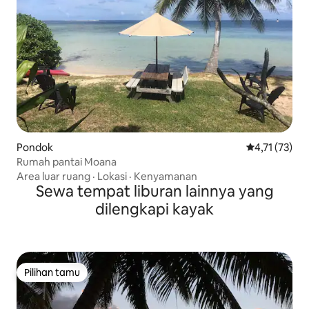
Pondok
Nilai rata-rat
4,71 (73)
Rumah pantai Moana
Area luar ruang
·
Lokasi
·
Kenyamanan
Sewa tempat liburan lainnya yang
dilengkapi kayak
Pilihan tamu
Pilihan tamu