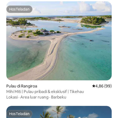
HosTeladan
HosTeladan
Pulau di Rangiroa
Nilai rata-rata
4,86 (99)
Mihi Miti | Pulau pribadi & eksklusif | Tikehau
Lokasi
·
Area luar ruang
·
Barbeku
HosTeladan
HosTeladan