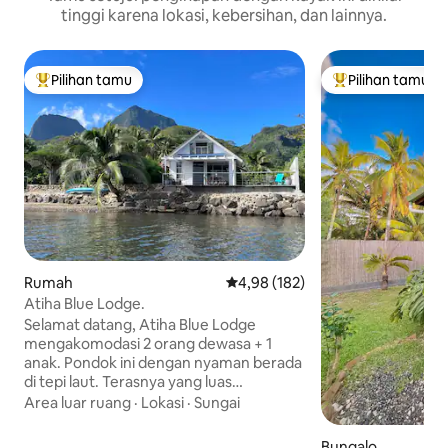
tinggi karena lokasi, kebersihan, dan lainnya.
Pilihan tamu
Pilihan tamu
Pilihan tamu terpopuler
Pilihan tamu terp
Rumah
Nilai rata-rata 4,98 dari 5, 182 ul
4,98 (182)
Atiha Blue Lodge.
Selamat datang, Atiha Blue Lodge
mengakomodasi 2 orang dewasa + 1
anak. Pondok ini dengan nyaman berada
di tepi laut. Terasnya yang luas
menawarkan pemandangan indah Teluk
Area luar ruang
·
Lokasi
·
Sungai
Atiha yang damai dan memberikan
akses langsung ke pantai berpasir abu -
Bungalo