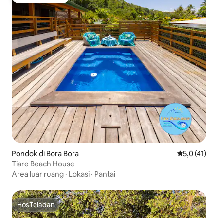
Pilihan tamu terpopuler
Pondok di Bora Bora
Nilai rata-ra
5,0 (41)
Tiare Beach House
Area luar ruang
·
Lokasi
·
Pantai
HosTeladan
HosTeladan