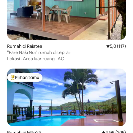
Rumah di Raiatea
Nilai rata-rat
5,0 (117)
"Fare Naki Nui" rumah di tepi air
Lokasi
·
Area luar ruang
·
AC
Pilihan tamu
Pilihan tamu terpopuler
Rumah di Mārō'ē
Nilai rata-rata 
4,99 (205)