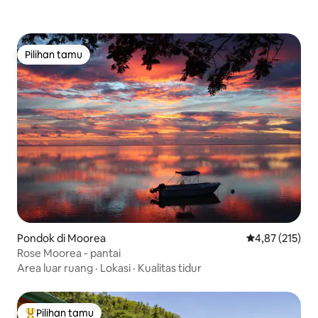
Pilihan tamu
Pilihan tamu
Pondok di Moorea
Nilai rata-rata 
4,87 (215)
Rose Moorea - pantai
Area luar ruang
·
Lokasi
·
Kualitas tidur
Pilihan tamu