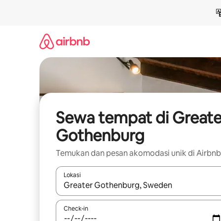
Lewatkan,
langsung
lihat
konten
Sewa tempat di Greate
Gothenburg
Temukan dan pesan akomodasi unik di Airbnb
Lokasi
Jika hasil yang dicari tersedia, telusuri dengan
Check-in