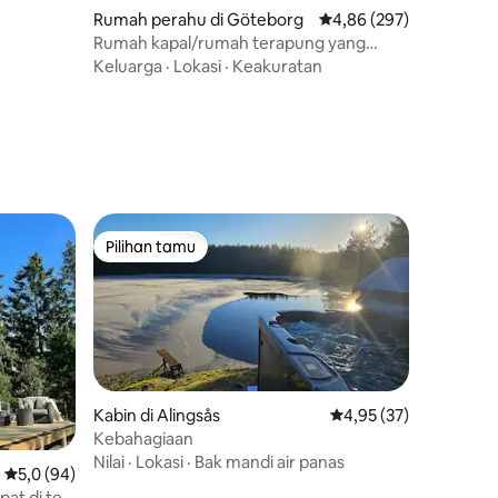
Rumah perahu di Göteborg
Nilai rata-rata 4,86 dari
4,86 (297)
Rumah kapal/rumah terapung yang
dirancang unik
Keluarga
·
Lokasi
·
Keakuratan
Pilihan tamu
Pilihan tamu
Kabin di Alingsås
Nilai rata-rata 4,95 dar
4,95 (37)
Kebahagiaan
Nilai
·
Lokasi
·
Bak mandi air panas
Nilai rata-rata 5,0 dari 5, 94 ulasan
5,0 (94)
at di tepi