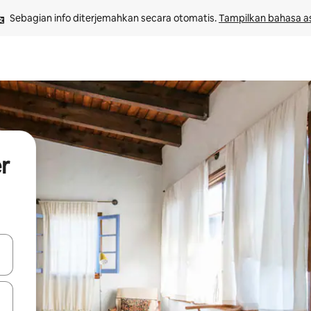
Sebagian info diterjemahkan secara otomatis. 
Tampilkan bahasa as
r
 tombol panah ke atas dan ke bawah atau jelajahi dengan sentuhan at