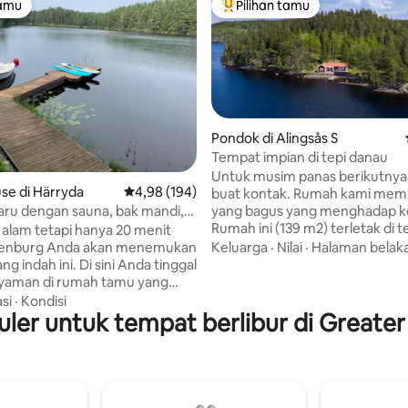
tamu
Pilihan tamu
tamu
Pilihan tamu terpopuler
Pondok di Alingsås S
Tempat impian di tepi danau
5, 179 ulasan
Untuk musim panas berikutnya,
se di Härryda
Nilai rata-rata 4,98 dari 5, 194 ulasan
4,98 (194)
buat kontak. Rumah kami memili
yang bagus yang menghadap k
ru dengan sauna, bak mandi,
Rumah ini (139 m2) terletak di 
ga pribadi
 alam tetapi hanya 20 menit
Ømmern, 50 km dari Gothenbu
Keluarga
·
Nilai
·
Halaman belak
henburg Anda akan menemukan
Rumah ini, yang terletak di
g indah ini. Di sini Anda tinggal
semenanjungnya sendiri (3,5 he
yaman di rumah tamu yang
terisolasi dari bagian depan dan
ngun dengan perapian, sauna
si
·
Kondisi
matahari dari pagi hingga mala
puler untuk tempat berlibur di Great
r, dan bak mandi air panas. Di
teras Anda bisa langsung masu
eluruh rumah terdapat dek
danau dengan pantai berpasir 
bawah ini adalah jalur yang
jembatan perahunya sendiri. Se
0 m) ke dermaga pribadi untuk
rumah utama dengan ruang ta
pagi. Ikuti tur dengan perahu
dengan perapian, dapur, 4 kama
an coba keberuntungan Anda