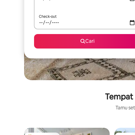
Check-out
Cari
Tempat b
Tamu setu