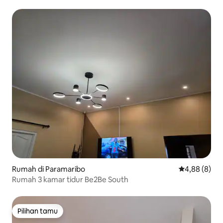
Rumah di Paramaribo
Nilai rata-rat
4,88 (8)
Rumah 3 kamar tidur Be2Be South
Pilihan tamu
Pilihan tamu