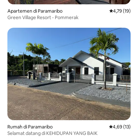
Apartemen di Paramaribo
Nilai rata-rata
4,79 (19)
Green Village Resort - Pommerak
Rumah di Paramaribo
Nilai rata-rata
4,69 (13)
Selamat datang di KEHIDUPAN YANG BAIK