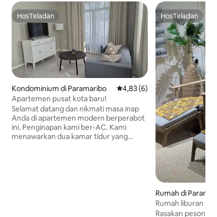
HosTeladan
HosTeladan
HosTeladan
HosTeladan
Kondominium di Paramaribo
Nilai rata-rata 4,83 dari 5, 6 ul
4,83 (6)
Apartemen pusat kota baru!
Selamat datang dan nikmati masa inap
Anda di apartemen modern berperabot
ini. Penginapan kami ber-AC. Kami
menawarkan dua kamar tidur yang
sangat nyaman, dapur lengkap, dan WiFi
gratis. Kedua kamar termasuk tempat
tidur berukuran king, lemari pakaian, dan
kursi besar untuk bersantai. Jika Anda
melihat ke arah bagian belakang
properti, Anda akan melihat burung beo
Rumah di Paramar
hijau besar di bagian atas pepohonan
Rumah liburan ya
setiap pagi. Semua apartemen kami
hiburan
Rasakan pesona k