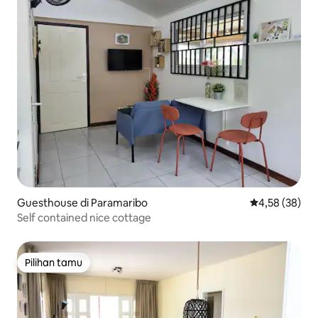
Guesthouse di Paramaribo
Nilai rata-rata
4,58 (38)
Self contained nice cottage
Pilihan tamu
Pilihan tamu