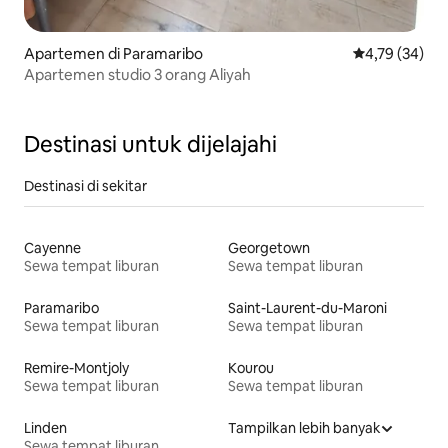
Apartemen di Paramaribo
Nilai rata-rata
4,79 (34)
Apartemen studio 3 orang Aliyah
Destinasi untuk dijelajahi
Destinasi di sekitar
Cayenne
Georgetown
Sewa tempat liburan
Sewa tempat liburan
Paramaribo
Saint-Laurent-du-Maroni
Sewa tempat liburan
Sewa tempat liburan
Remire-Montjoly
Kourou
Sewa tempat liburan
Sewa tempat liburan
Linden
Tampilkan lebih banyak
Sewa tempat liburan