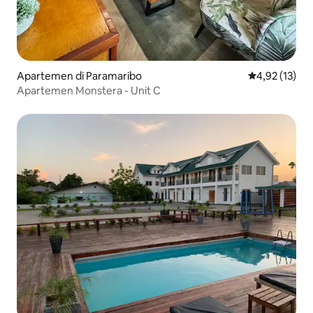
Apartemen di Paramaribo
Nilai rata-rata
4,92 (13)
Apartemen Monstera - Unit C